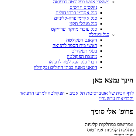
משאבי אנוש בפקולטה לרפואה
נקלטים חדשים
סגל אקדמי בבתי חולים
סגל אקדמי פרה-קליניים
סגל מנהלי תקני
סגל עובדי מחקר ופרוייקט
סגל ומנהלה
דקאנט הפקולטה
ראשי בית הספר לרפואה
בעלי תפקידים
מועצת הפקולטה
חברי סגל הפקולטה לרפואה
דקאני משנה בבתי החולים ובקהילה
הינך נמצא כאן
לדף הבית של אוניברסיטת תל אביב
»
הפקולטה למדעי הרפואה
והבריאות ע"ש גריי
פרופ' אלי סומך
אמריטוס במחלקות קליניות
מחלקות קליניות
אמריטוס
ניווט מהיר: