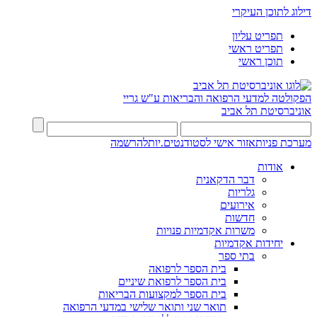
דילוג לתוכן העיקרי
תפריט עליון
תפריט ראשי
תוכן ראשי
הפקולטה למדעי הרפואה והבריאות ע"ש גריי
אוניברסיטת תל אביב
מערכת פניות
אזור אישי לסטודנטים.יות
להרשמה
אודות
דבר הדקאנית
גלריות
אירועים
חדשות
משרות אקדמיות פנויות
יחידות אקדמיות
בתי ספר
בית הספר לרפואה
בית הספר לרפואת שיניים
בית הספר למקצועות הבריאות
תואר שני ותואר שלישי במדעי הרפואה