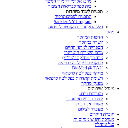
מרכז אקדמי ללימודי המשך
בית ספר לבריאות הציבור
תכניות לימוד מיוחדות
התכנית לפסיכותרפיה
Sackler NY Program
כלל התקנונים בפקולטה לרפואה
מחקר
חדשות המחקר
יושרה במחקר
הספרייה למדעי החיים
מרכז השירות הוטרינרי
ציוד בין מחלקתי (צב"מ)
מחקרים בפקולטה לרפואה
BioMed @ TAU
מחקר בפקולטה לרפואה
רשימת קתדרות בפקולטה לרפואה
מענקי מחקר
מינהל ושירותים
מערכות מידע
יחידות רכש ואינוונטר
משרד אב הבית
מעבדה לצילום
חוברת חוקרים
מערכת חיפוש מנחים.ות
סגל ומנהלה