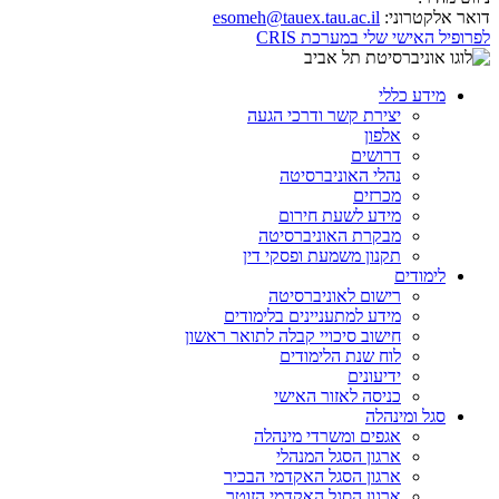
דואר אלקטרוני:
esomeh@tauex.tau.ac.il
לפרופיל האישי שלי במערכת CRIS
מידע כללי
יצירת קשר ודרכי הגעה
אלפון
דרושים
נהלי האוניברסיטה
מכרזים
מידע לשעת חירום
מבקרת האוניברסיטה
תקנון משמעת ופסקי דין
לימודים
רישום לאוניברסיטה
מידע למתעניינים בלימודים
חישוב סיכויי קבלה לתואר ראשון
לוח שנת הלימודים
ידיעונים
כניסה לאזור האישי
סגל ומינהלה
אגפים ומשרדי מינהלה
ארגון הסגל המנהלי
ארגון הסגל האקדמי הבכיר
ארגון הסגל האקדמי הזוטר