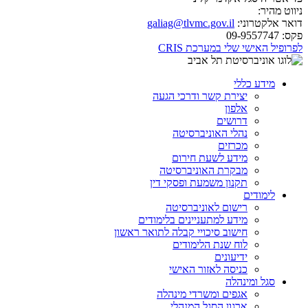
ניווט מהיר:
דואר אלקטרוני:
galiag@tlvmc.gov.il
פקס:
09-9557747
לפרופיל האישי שלי במערכת CRIS
מידע כללי
יצירת קשר ודרכי הגעה
אלפון
דרושים
נהלי האוניברסיטה
מכרזים
מידע לשעת חירום
מבקרת האוניברסיטה
תקנון משמעת ופסקי דין
לימודים
רישום לאוניברסיטה
מידע למתעניינים בלימודים
חישוב סיכויי קבלה לתואר ראשון
לוח שנת הלימודים
ידיעונים
כניסה לאזור האישי
סגל ומינהלה
אגפים ומשרדי מינהלה
ארגון הסגל המנהלי