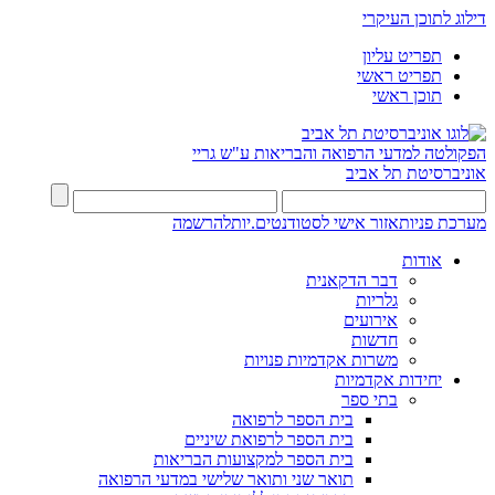
דילוג לתוכן העיקרי
תפריט עליון
תפריט ראשי
תוכן ראשי
הפקולטה למדעי הרפואה והבריאות ע"ש גריי
אוניברסיטת תל אביב
מערכת פניות
אזור אישי לסטודנטים.יות
להרשמה
אודות
דבר הדקאנית
גלריות
אירועים
חדשות
משרות אקדמיות פנויות
יחידות אקדמיות
בתי ספר
בית הספר לרפואה
בית הספר לרפואת שיניים
בית הספר למקצועות הבריאות
תואר שני ותואר שלישי במדעי הרפואה