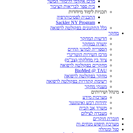
מרכז אקדמי ללימודי המשך
בית ספר לבריאות הציבור
תכניות לימוד מיוחדות
התכנית לפסיכותרפיה
Sackler NY Program
כלל התקנונים בפקולטה לרפואה
מחקר
חדשות המחקר
יושרה במחקר
הספרייה למדעי החיים
מרכז השירות הוטרינרי
ציוד בין מחלקתי (צב"מ)
מחקרים בפקולטה לרפואה
BioMed @ TAU
מחקר בפקולטה לרפואה
רשימת קתדרות בפקולטה לרפואה
מענקי מחקר
מינהל ושירותים
מערכות מידע
יחידות רכש ואינוונטר
משרד אב הבית
מעבדה לצילום
חוברת חוקרים
מערכת חיפוש מנחים.ות
סגל ומנהלה