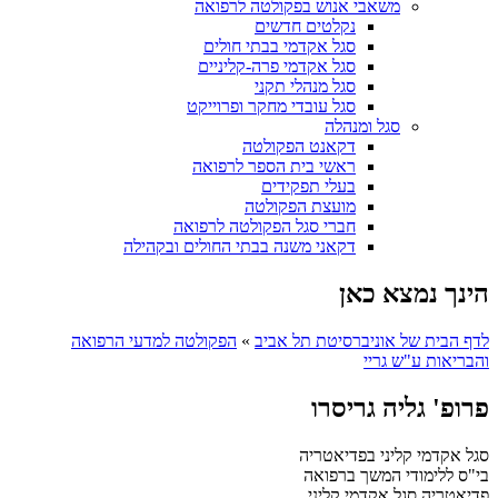
משאבי אנוש בפקולטה לרפואה
נקלטים חדשים
סגל אקדמי בבתי חולים
סגל אקדמי פרה-קליניים
סגל מנהלי תקני
סגל עובדי מחקר ופרוייקט
סגל ומנהלה
דקאנט הפקולטה
ראשי בית הספר לרפואה
בעלי תפקידים
מועצת הפקולטה
חברי סגל הפקולטה לרפואה
דקאני משנה בבתי החולים ובקהילה
הינך נמצא כאן
לדף הבית של אוניברסיטת תל אביב
»
הפקולטה למדעי הרפואה
והבריאות ע"ש גריי
פרופ' גליה גריסרו
סגל אקדמי קליני בפדיאטריה
בי"ס ללימודי המשך ברפואה
פדיאטריה
סגל אקדמי קליני