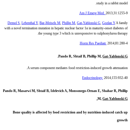
study in a rabbit model.
Am J Emerg Med.
2013;31:1255-9
Demol S
,
Lebenthal Y
,
Bar-Meisels M
,
Phillip M
,
Gat-Yablonski G
,
Gozlan Y
.A family
with a novel termination mutation in hepatic nuclear factor 1α in maturity-onset diabetes of
the young type 3 which is unresponsive to sulphonylurea therapy.
Horm Res Paediatr.
2014;81:280-4.
.
Pando R, Shtaif B, Phillip M,
Gat-Yablonski G
A serum component mediates food restriction-induced growth attenuation.
Endocrinology.
2014;155:932-40
Pando R, Masarwi M, Shtaif B, Idelevich A, Monsonego-Ornan E, Shahar R, Phillip
M,
Gat-Yablonski G.
Bone quality is affected by food restriction and by nutrition-induced catch up
growth