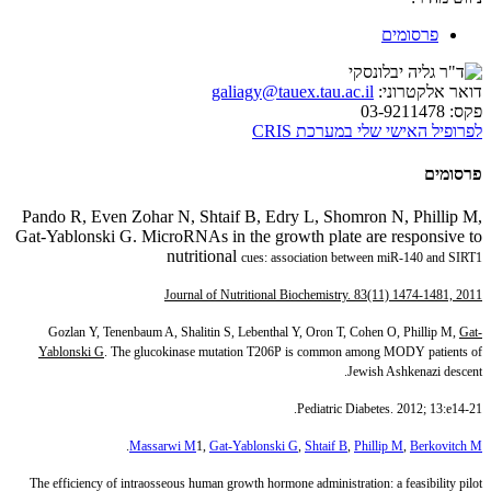
פרסומים
דואר אלקטרוני:
galiagy@tauex.tau.ac.il
פקס:
03-9211478
לפרופיל האישי שלי במערכת CRIS
פרסומים
Pando R, Even Zohar N, Shtaif B, Edry L, Shomron N, Phillip M,
Gat-Yablonski G. MicroRNAs in the growth plate are responsive to
nutritional
cues: association between miR-140 and SIRT1
Journal of Nutritional Biochemistry. 83(11) 1474-1481, 2011
Gozlan Y, Tenenbaum A, Shalitin S, Lebenthal Y, Oron T, Cohen O, Phillip M,
Gat-
Yablonski G
. The glucokinase mutation T206P is common among MODY patients of
Jewish Ashkenazi descent.
Pediatric Diabetes. 2012; 13:e14-21.
.
Massarwi M
1,
Gat-Yablonski G
,
Shtaif B
,
Phillip M
,
Berkovitch M
The efficiency of intraosseous human growth hormone administration: a feasibility pilot