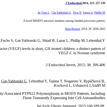
J Endocrinol.
2014; 223: 227-239.
.
de Vries L
,
Gat-Yablonski G
,
Dror N
,
Singer A
,
Phillip M
A novel MKRN3 missense mutation causing familial precocious puberty
Hum Reprod.
2014; 29: 2838-2843
Fuchs S, Gat-Yablonski G, Shtaif B, Lazar L, Phillip M, Lebenthal Y.
actor (VEGF) levels in short, GH treated children: a distinct pattern of
VEGF-C in Noonan syndrome
J Endocrinol Invest. 2015; 38: 399-406.
,
Gat-Yablonski G
, Lebenthal Y, Tajima T, Nogaroto V, Rypáčková B,
Kocková L, Urbanová J,Anděl M.
ty-Associated PTPN22 Polymorphisms in MODY Patients, Including
Those Transiently Expressing Islet Cell Autoantibodies.
Int Arch Allergy Immunol. 2015;166:189-98