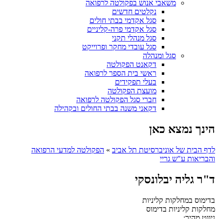
משאבי אנוש בפקולטה לרפואה
נקלטים חדשים
סגל אקדמי בבתי חולים
סגל אקדמי פרה-קליניים
סגל מנהלי תקני
סגל עובדי מחקר ופרוייקט
סגל ומנהלה
דקאנט הפקולטה
ראשי בית הספר לרפואה
בעלי תפקידים
מועצת הפקולטה
חברי סגל הפקולטה לרפואה
דקאני משנה בבתי החולים ובקהילה
הינך נמצא כאן
לדף הבית של אוניברסיטת תל אביב
»
הפקולטה למדעי הרפואה
והבריאות ע"ש גריי
ד"ר גליה יבלונסקי
בדימוס במחלקות קליניות
מחלקות קליניות
בדימוס
ניווט מהיר: