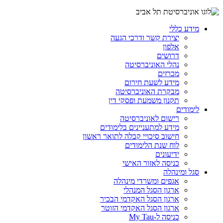
מידע כללי
יצירת קשר ודרכי הגעה
אלפון
דרושים
נהלי האוניברסיטה
מכרזים
מידע לשעת חירום
מבקרת האוניברסיטה
תקנון משמעת ופסקי דין
לימודים
רישום לאוניברסיטה
מידע למתעניינים בלימודים
חישוב סיכויי קבלה לתואר ראשון
לוח שנת הלימודים
ידיעונים
כניסה לאזור האישי
סגל ומינהלה
אגפים ומשרדי מינהלה
ארגון הסגל המנהלי
ארגון הסגל האקדמי הבכיר
ארגון הסגל האקדמי הזוטר
כניסה ל-My Tau