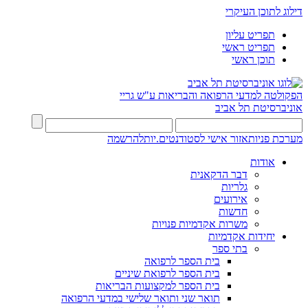
דילוג לתוכן העיקרי
תפריט עליון
תפריט ראשי
תוכן ראשי
הפקולטה למדעי הרפואה והבריאות ע"ש גריי
אוניברסיטת תל אביב
מערכת פניות
אזור אישי לסטודנטים.יות
להרשמה
אודות
דבר הדקאנית
גלריות
אירועים
חדשות
משרות אקדמיות פנויות
יחידות אקדמיות
בתי ספר
בית הספר לרפואה
בית הספר לרפואת שיניים
בית הספר למקצועות הבריאות
תואר שני ותואר שלישי במדעי הרפואה