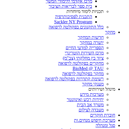
מרכז אקדמי ללימודי המשך
בית ספר לבריאות הציבור
תכניות לימוד מיוחדות
התכנית לפסיכותרפיה
Sackler NY Program
כלל התקנונים בפקולטה לרפואה
מחקר
חדשות המחקר
יושרה במחקר
הספרייה למדעי החיים
מרכז השירות הוטרינרי
ציוד בין מחלקתי (צב"מ)
מחקרים בפקולטה לרפואה
BioMed @ TAU
מחקר בפקולטה לרפואה
רשימת קתדרות בפקולטה לרפואה
מענקי מחקר
מינהל ושירותים
מערכות מידע
יחידות רכש ואינוונטר
משרד אב הבית
מעבדה לצילום
חוברת חוקרים
מערכת חיפוש מנחים.ות
סגל ומנהלה