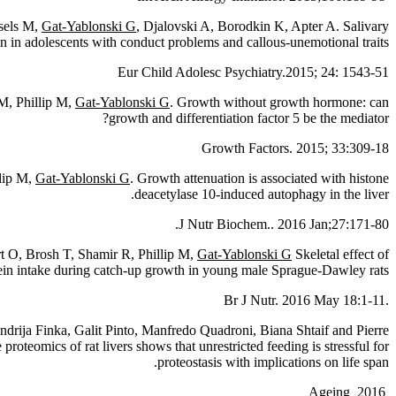
sels M,
Gat-Yablonski G
, Djalovski A, Borodkin K, Apter A. Salivary
n in adolescents with conduct problems and callous-unemotional traits.
Eur Child Adolesc Psychiatry.2015; 24: 1543-51
M, Phillip M,
Gat-Yablonski G
. Growth without growth hormone: can
growth and differentiation factor 5 be the mediator?
Growth Factors. 2015; 33:309-18
llip M,
Gat-Yablonski G
. Growth attenuation is associated with histone
deacetylase 10-induced autophagy in the liver.
J Nutr Biochem.. 2016 Jan;27:171-80.
 O, Brosh T, Shamir R, Phillip M,
Gat-Yablonski G
Skeletal effect of
in intake during catch-up growth in young male Sprague-Dawley rats.
.Br J Nutr. 2016 May 18:1-11
Andrija Finka, Galit Pinto, Manfredo Quadroni, Biana Shtaif and Pierre
proteomics of rat livers shows that unrestricted feeding is stressful for
proteostasis with implications on life span.
Ageing 2016