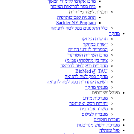
מרכז אקדמי ללימודי המשך
בית ספר לבריאות הציבור
תכניות לימוד מיוחדות
התכנית לפסיכותרפיה
Sackler NY Program
כלל התקנונים בפקולטה לרפואה
מחקר
חדשות המחקר
יושרה במחקר
הספרייה למדעי החיים
מרכז השירות הוטרינרי
ציוד בין מחלקתי (צב"מ)
מחקרים בפקולטה לרפואה
BioMed @ TAU
מחקר בפקולטה לרפואה
רשימת קתדרות בפקולטה לרפואה
מענקי מחקר
מינהל ושירותים
מערכות מידע
יחידות רכש ואינוונטר
משרד אב הבית
מעבדה לצילום
חוברת חוקרים
מערכת חיפוש מנחים.ות
סגל ומנהלה