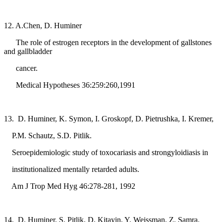
12. A.Chen, D. Huminer
The role of estrogen receptors in the development of gallstones
and gallbladder
cancer.
Medical Hypotheses 36:259:260,1991
13. D. Huminer, K. Symon, I. Groskopf, D. Pietrushka, I. Kremer,
P.M. Schautz, S.D. Pitlik.
Seroepidemiologic study of toxocariasis and strongyloidiasis in
institutionalized mentally retarded adults.
Am J Trop Med Hyg 46:278-281, 1992
14. D. Huminer, S. Pitlik, D, Kitayin, Y. Weissman, Z. Samra.