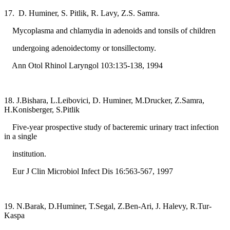
17. D. Huminer, S. Pitlik, R. Lavy, Z.S. Samra.
Mycoplasma and chlamydia in adenoids and tonsils of children
undergoing adenoidectomy or tonsillectomy.
Ann Otol Rhinol Laryngol 103:135-138, 1994
18. J.Bishara, L.Leibovici, D. Huminer, M.Drucker, Z.Samra,
H.Konisberger, S.Pitlik
Five-year prospective study of bacteremic urinary tract infection
in a single
institution.
Eur J Clin Microbiol Infect Dis 16:563-567, 1997
19. N.Barak, D.Huminer, T.Segal, Z.Ben-Ari, J. Halevy, R.Tur-
Kaspa