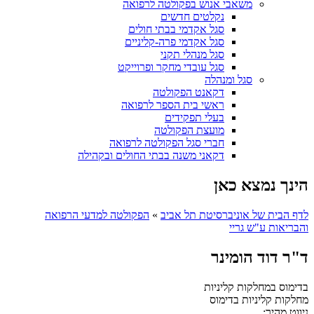
משאבי אנוש בפקולטה לרפואה
נקלטים חדשים
סגל אקדמי בבתי חולים
סגל אקדמי פרה-קליניים
סגל מנהלי תקני
סגל עובדי מחקר ופרוייקט
סגל ומנהלה
דקאנט הפקולטה
ראשי בית הספר לרפואה
בעלי תפקידים
מועצת הפקולטה
חברי סגל הפקולטה לרפואה
דקאני משנה בבתי החולים ובקהילה
הינך נמצא כאן
לדף הבית של אוניברסיטת תל אביב
»
הפקולטה למדעי הרפואה
והבריאות ע"ש גריי
ד"ר דוד הומינר
בדימוס במחלקות קליניות
מחלקות קליניות
בדימוס
ניווט מהיר: