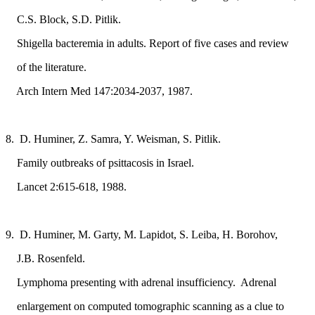
C.S. Block, S.D. Pitlik.
Shigella bacteremia in adults. Report of five cases and review
of the literature.
Arch Intern Med 147:2034-2037, 1987.
8. D. Huminer, Z. Samra, Y. Weisman, S. Pitlik.
Family outbreaks of psittacosis in Israel.
Lancet 2:615-618, 1988.
9. D. Huminer, M. Garty, M. Lapidot, S. Leiba, H. Borohov,
J.B. Rosenfeld.
Lymphoma presenting with adrenal insufficiency. Adrenal
enlargement on computed tomographic scanning as a clue to