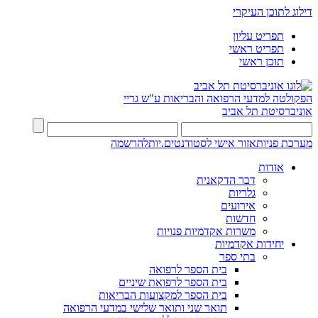
דילוג לתוכן העיקרי
תפריט עליון
תפריט ראשי
תוכן ראשי
הפקולטה למדעי הרפואה והבריאות ע"ש גריי
אוניברסיטת תל אביב
מערכת פניות
אזור אישי לסטודנטים.יות
להרשמה
אודות
דבר הדקאנית
גלריות
אירועים
חדשות
משרות אקדמיות פנויות
יחידות אקדמיות
בתי ספר
בית הספר לרפואה
בית הספר לרפואת שיניים
בית הספר למקצועות הבריאות
תואר שני ותואר שלישי במדעי הרפואה