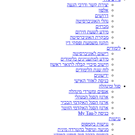
יצירת קשר ודרכי הגעה
אלפון
דרושים
נהלי האוניברסיטה
מכרזים
מידע לשעת חירום
מבקרת האוניברסיטה
תקנון משמעת ופסקי דין
לימודים
רישום לאוניברסיטה
מידע למתעניינים בלימודים
חישוב סיכויי קבלה לתואר ראשון
לוח שנת הלימודים
ידיעונים
כניסה לאזור האישי
סגל ומינהלה
אגפים ומשרדי מינהלה
ארגון הסגל המנהלי
ארגון הסגל האקדמי הבכיר
ארגון הסגל האקדמי הזוטר
כניסה ל-My Tau
נגישות
נגישות בקמפוס
מניעה וטיפול בהטרדה מינית
הנחיות בדבר חוק חופש המידע