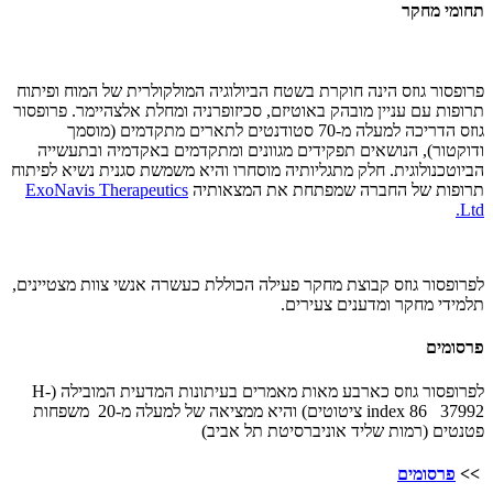
תחומי מחקר
פרופסור גוזס הינה חוקרת בשטח הביולוגיה המולקולרית של המוח ופיתוח
תרופות עם עניין מובהק באוטיזם, סכיזופרניה ומחלת אלצהיימר. פרופסור
גוזס הדריכה למעלה מ-70 סטודנטים לתארים מתקדמים (מוסמך
ודוקטור), הנושאים תפקידים מגוונים ומתקדמים באקדמיה ובתעשייה
הביוטכנולוגית. חלק מתגליותיה מוסחרו והיא משמשת סגנית נשיא לפיתוח
תרופות של החברה שמפתחת את המצאותיה
ExoNavis Therapeutics
Ltd.
לפרופסור גוזס קבוצת מחקר פעילה הכוללת כעשרה אנשי צוות מצטיינים,
תלמידי מחקר ומדענים צעירים.
פרסומים
לפרופסור גוזס כארבע מאות מאמרים בעיתונות המדעית המובילה (H-
index 86 37992 ציטוטים) והיא ממציאה של למעלה מ-20 משפחות
פטנטים (רמות שליד אוניברסיטת תל אביב)
>>
פרסומים