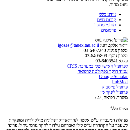
ניווט מהיר:
מידע כללי
קורות חיים
תחומי מחקר
פרסומים
דואר אלקטרוני:
igozes@tauex.tau.ac.il
טלפון פנימי:
03-6407240
טלפון נוסף:
03-6405809
פקס:
03-6408541
לפרופיל האישי שלי במערכת CRIS
עמוד חוקר בפקולטה לרפואה
Google Scholar
PubMed
פרופיל פייסבוק
פרופיל לינקדאין
משרד:
רפואה, 727
מידע כללי
מנהלת המעבדה ע"ש אלטון לנוירואנדוקרינולוגיה מולקולרית ומופקדת
לשעבר על הקתדרה ע"ש לילי ואברהם גילדור לחקר גורמי גידול. פרופ'