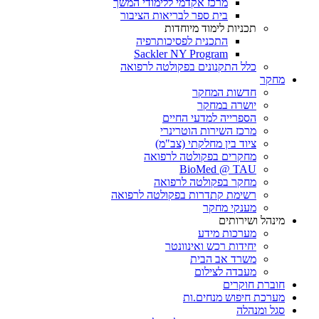
מרכז אקדמי ללימודי המשך
בית ספר לבריאות הציבור
תכניות לימוד מיוחדות
התכנית לפסיכותרפיה
Sackler NY Program
כלל התקנונים בפקולטה לרפואה
מחקר
חדשות המחקר
יושרה במחקר
הספרייה למדעי החיים
מרכז השירות הוטרינרי
ציוד בין מחלקתי (צב"מ)
מחקרים בפקולטה לרפואה
BioMed @ TAU
מחקר בפקולטה לרפואה
רשימת קתדרות בפקולטה לרפואה
מענקי מחקר
מינהל ושירותים
מערכות מידע
יחידות רכש ואינוונטר
משרד אב הבית
מעבדה לצילום
חוברת חוקרים
מערכת חיפוש מנחים.ות
סגל ומנהלה