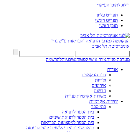
דילוג לתוכן העיקרי
תפריט עליון
תפריט ראשי
תוכן ראשי
הפקולטה למדעי הרפואה והבריאות ע"ש גריי
אוניברסיטת תל אביב
מערכת פניות
אזור אישי לסטודנטים.יות
להרשמה
אודות
דבר הדקאנית
גלריות
אירועים
חדשות
משרות אקדמיות פנויות
יחידות אקדמיות
בתי ספר
בית הספר לרפואה
בית הספר לרפואת שיניים
בית הספר למקצועות הבריאות
תואר שני ותואר שלישי במדעי הרפואה