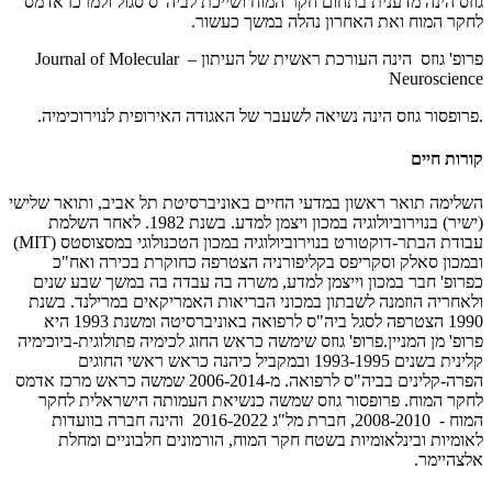
גוזס הינה מדענית בתחום חקר המוח ושייכת לביה"ס סגול ולמרכז אדמס
לחקר המוח ואת האחרון נהלה במשך כעשור.
פרופ' גוזס הינה העורכת ראשית של העיתון – Journal of Molecular
Neuroscience
.פרופסור גוזס הינה נשיאה לשעבר של האגודה האירופית לנוירוכימיה.
קורות חיים
השלימה תואר ראשון במדעי החיים באוניברסיטת תל אביב, ותואר שלישי
(ישיר) בנוירוביולוגיה במכון ויצמן למדע. בשנת 1982. לאחר השלמת
עבודת הבתר-דוקטורט בנוירוביולוגיה במכון הטכנולוגי במסצוסטס (MIT)
ובמכון סאלק וסקריפס בקליפורניה הצטרפה כחוקרת בכירה ואח"כ
כפרופ' חבר במכון וייצמן למדע, משרה בה עבדה בה במשך שבע שנים
ולאחריה הוזמנה לשבתון במכוני הבריאות האמריקאים במרילנד. בשנת
1990 הצטרפה לסגל ביה"ס לרפואה באוניברסיטה ומשנת 1993 היא
פרופ' מן המניין.פרופ' גוזס שימשה כראש החוג לכימיה פתולוגית-ביוכימיה
קלינית בשנים 1993-1995 ובמקביל כיהנה כראש ראשי החוגים
הפרה-קלינים בביה"ס לרפואה. מ-2006-2014 שמשה כראש מרכז אדמס
לחקר המוח. פרופסור גוזס שמשה כנשיאת העמותה הישראלית לחקר
המוח - 2008-2010, חברת מל"ג 2016-2022 והינה חברה בוועדות
לאומיות ובינלאומיות בשטח חקר המוח, הורמונים חלבוניים ומחלת
אלצהיימר.