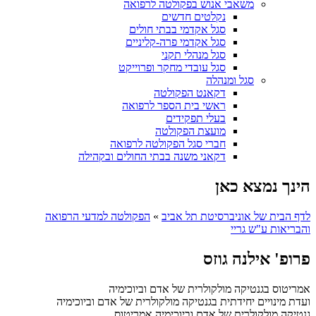
משאבי אנוש בפקולטה לרפואה
נקלטים חדשים
סגל אקדמי בבתי חולים
סגל אקדמי פרה-קליניים
סגל מנהלי תקני
סגל עובדי מחקר ופרוייקט
סגל ומנהלה
דקאנט הפקולטה
ראשי בית הספר לרפואה
בעלי תפקידים
מועצת הפקולטה
חברי סגל הפקולטה לרפואה
דקאני משנה בבתי החולים ובקהילה
הינך נמצא כאן
לדף הבית של אוניברסיטת תל אביב
»
הפקולטה למדעי הרפואה
והבריאות ע"ש גריי
פרופ' אילנה גוזס
אמריטוס בגנטיקה מולקולרית של אדם וביוכימיה
ועדת מינויים יחידתית בגנטיקה מולקולרית של אדם וביוכימיה
גנטיקה מולקולרית של אדם וביוכימיה
אמריטוס