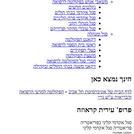
משאבי אנוש בפקולטה לרפואה
נקלטים חדשים
סגל אקדמי בבתי חולים
סגל אקדמי פרה-קליניים
סגל מנהלי תקני
סגל עובדי מחקר ופרוייקט
סגל ומנהלה
דקאנט הפקולטה
ראשי בית הספר לרפואה
בעלי תפקידים
מועצת הפקולטה
חברי סגל הפקולטה לרפואה
דקאני משנה בבתי החולים ובקהילה
הינך נמצא כאן
לדף הבית של אוניברסיטת תל אביב
»
הפקולטה למדעי הרפואה
והבריאות ע"ש גריי
פרופ' עירית קראוזה
סגל אקדמי קליני בפדיאטריה
פדיאטריה
סגל אקדמי קליני
ניווט מהיר: