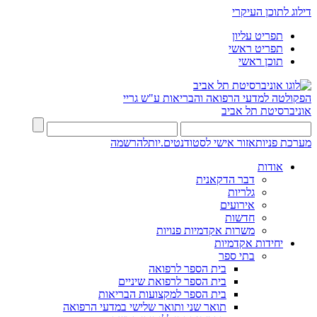
דילוג לתוכן העיקרי
תפריט עליון
תפריט ראשי
תוכן ראשי
הפקולטה למדעי הרפואה והבריאות ע"ש גריי
אוניברסיטת תל אביב
מערכת פניות
אזור אישי לסטודנטים.יות
להרשמה
אודות
דבר הדקאנית
גלריות
אירועים
חדשות
משרות אקדמיות פנויות
יחידות אקדמיות
בתי ספר
בית הספר לרפואה
בית הספר לרפואת שיניים
בית הספר למקצועות הבריאות
תואר שני ותואר שלישי במדעי הרפואה