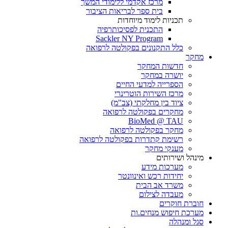
מרכז אקדמי ללימודי המשך
בית ספר לבריאות הציבור
תכניות לימוד מיוחדות
התכנית לפסיכותרפיה
Sackler NY Program
כלל התקנונים בפקולטה לרפואה
מחקר
חדשות המחקר
יושרה במחקר
הספרייה למדעי החיים
מרכז השירות הוטרינרי
ציוד בין מחלקתי (צב"מ)
מחקרים בפקולטה לרפואה
BioMed @ TAU
מחקר בפקולטה לרפואה
רשימת קתדרות בפקולטה לרפואה
מענקי מחקר
מינהל ושירותים
מערכות מידע
יחידות רכש ואינוונטר
משרד אב הבית
מעבדה לצילום
חוברת חוקרים
מערכת חיפוש מנחים.ות
סגל ומנהלה