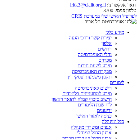
דואר אלקטרוני:
iritk3@clalit.org.il
טלפון פנימי:
3700
לפרופיל האישי שלי במערכת CRIS
מידע כללי
יצירת קשר ודרכי הגעה
אלפון
דרושים
נהלי האוניברסיטה
מכרזים
מידע לשעת חירום
מבקרת האוניברסיטה
תקנון משמעת ופסקי דין
לימודים
רישום לאוניברסיטה
מידע למתעניינים בלימודים
חישוב סיכויי קבלה לתואר ראשון
לוח שנת הלימודים
ידיעונים
כניסה לאזור האישי
סגל ומינהלה
אגפים ומשרדי מינהלה
ארגון הסגל המנהלי
ארגון הסגל האקדמי הבכיר