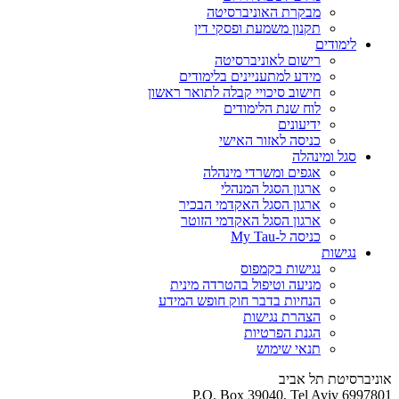
מבקרת האוניברסיטה
תקנון משמעת ופסקי דין
לימודים
רישום לאוניברסיטה
מידע למתעניינים בלימודים
חישוב סיכויי קבלה לתואר ראשון
לוח שנת הלימודים
ידיעונים
כניסה לאזור האישי
סגל ומינהלה
אגפים ומשרדי מינהלה
ארגון הסגל המנהלי
ארגון הסגל האקדמי הבכיר
ארגון הסגל האקדמי הזוטר
כניסה ל-My Tau
נגישות
נגישות בקמפוס
מניעה וטיפול בהטרדה מינית
הנחיות בדבר חוק חופש המידע
הצהרת נגישות
הגנת הפרטיות
תנאי שימוש
אוניברסיטת תל אביב
P.O. Box 39040, Tel Aviv 6997801