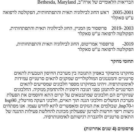
הבריאות הלאומיים של ארה"ב,
Bethesda, Maryland
2005-2001 ראש החוג לביולוגיה תאית והתפתחותית, הפקולטה לרפואה
ע"ש סאקלר
2003 -2019 פרופסור מן המניין, החוג לביולוגיה תאית והתפתחותית,
הפקולטה לרפואה ע"ש סאקלר
2019- פרופסור אמריטוס, החוג לביולוגיה תאית והתפתחותית,
הפקולטה לרפואה ע"ש סאקלר
תחומי מחקר
מחקרנו מתמקד באפיון התגובה בין מערכת החיסון הטבעית לתאים
סרטניים והמנגנונים המולקולריים שמקנים לתאים סרטניים עמידות
לאימונותרפיה. זיהינו במחקרנו מספר חלבונים שמסייעים לתאים
הסרטניים להתגונן בפני תגובה חיסונית ולהתחמק מנזקיה. החלבונים
שנחקרים הם חלבונים שמתבטאים על קרום התא וחוסמים את הפעלת
מערכת המשלים וחלבוני הגנה תוך תאיים, חלבוני העקה מורטלין,
hsp90
ו-
hsp70
, שבולמים את הנזקים ומאפשרים לתא לחדש עצמו. אנו מפתחים
גישות ריפוי חדשות לסרטן שפעולתן מכוונת להחלשת פעילות ההגנה של
התאים סרטניים ולהגברת רגישותם לאימונותרפיה.
פרסומים (4 שנים אחרונות)