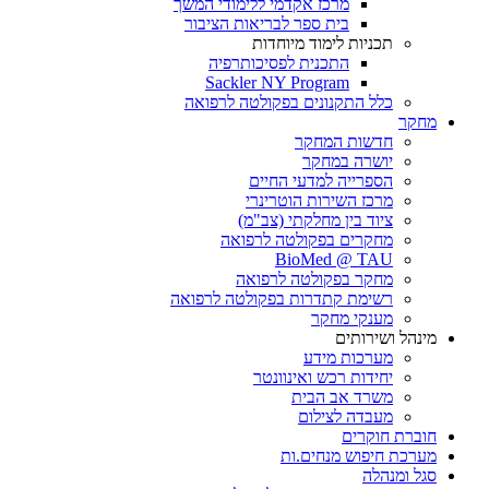
מרכז אקדמי ללימודי המשך
בית ספר לבריאות הציבור
תכניות לימוד מיוחדות
התכנית לפסיכותרפיה
Sackler NY Program
כלל התקנונים בפקולטה לרפואה
מחקר
חדשות המחקר
יושרה במחקר
הספרייה למדעי החיים
מרכז השירות הוטרינרי
ציוד בין מחלקתי (צב"מ)
מחקרים בפקולטה לרפואה
BioMed @ TAU
מחקר בפקולטה לרפואה
רשימת קתדרות בפקולטה לרפואה
מענקי מחקר
מינהל ושירותים
מערכות מידע
יחידות רכש ואינוונטר
משרד אב הבית
מעבדה לצילום
חוברת חוקרים
מערכת חיפוש מנחים.ות
סגל ומנהלה