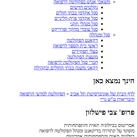
משאבי אנוש בפקולטה לרפואה
נקלטים חדשים
סגל אקדמי בבתי חולים
סגל אקדמי פרה-קליניים
סגל מנהלי תקני
סגל עובדי מחקר ופרוייקט
סגל ומנהלה
דקאנט הפקולטה
ראשי בית הספר לרפואה
בעלי תפקידים
מועצת הפקולטה
חברי סגל הפקולטה לרפואה
דקאני משנה בבתי החולים ובקהילה
הינך נמצא כאן
לדף הבית של אוניברסיטת תל אביב
»
הפקולטה למדעי הרפואה
והבריאות ע"ש גריי
פרופ' צבי פישלזון
אמריטוס בביולוגיה תאית והתפתחותית
מופקד על קתדרה בדיקאנט ומנהל הפקולטה לרפואה
ביולוגיה תאית והתפתחותית
אמריטוס