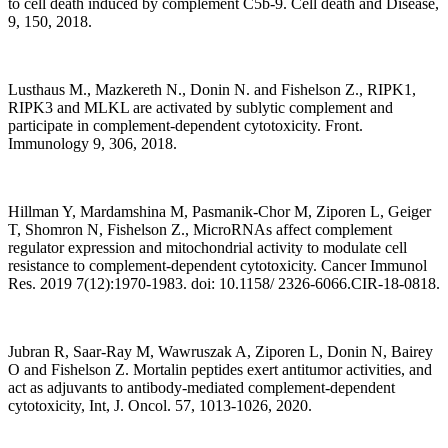
to cell death induced by complement C5b-9. Cell death and Disease,
9, 150, 2018.
Lusthaus M., Mazkereth N., Donin N. and Fishelson Z., RIPK1,
RIPK3 and MLKL are activated by sublytic complement and
participate in complement-dependent cytotoxicity. Front.
Immunology 9, 306, 2018.
Hillman Y, Mardamshina M, Pasmanik-Chor M, Ziporen L, Geiger
T, Shomron N, Fishelson Z., MicroRNAs affect complement
regulator expression and mitochondrial activity to modulate cell
resistance to complement-dependent cytotoxicity. Cancer Immunol
Res. 2019 7(12):1970-1983. doi: 10.1158/ 2326-6066.CIR-18-0818.
Jubran R, Saar-Ray M, Wawruszak A, Ziporen L, Donin N, Bairey
O and Fishelson Z. Mortalin peptides exert antitumor activities, and
act as adjuvants to antibody-mediated complement-dependent
cytotoxicity, Int, J. Oncol. 57, 1013-1026, 2020.