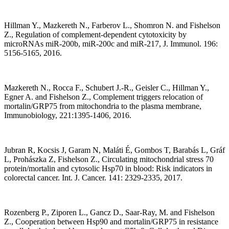
Hillman Y., Mazkereth N., Farberov L., Shomron N. and Fishelson
Z., Regulation of complement-dependent cytotoxicity by
microRNAs miR-200b, miR-200c and miR-217, J. Immunol. 196:
5156-5165, 2016.
Mazkereth N., Rocca F., Schubert J.-R., Geisler C., Hillman Y.,
Egner A. and Fishelson Z., Complement triggers relocation of
mortalin/GRP75 from mitochondria to the plasma membrane,
Immunobiology, 221:1395-1406, 2016.
Jubran R, Kocsis J, Garam N, Maláti É, Gombos T, Barabás L, Gráf
L, Prohászka Z, Fishelson Z., Circulating mitochondrial stress 70
protein/mortalin and cytosolic Hsp70 in blood: Risk indicators in
colorectal cancer. Int. J. Cancer. 141: 2329-2335, 2017.
Rozenberg P., Ziporen L., Gancz D., Saar-Ray, M. and Fishelson
Z., Cooperation between Hsp90 and mortalin/GRP75 in resistance