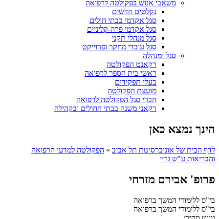
משאבי אנוש בפקולטה לרפואה
נקלטים חדשים
סגל אקדמי בבתי חולים
סגל אקדמי פרה-קליניים
סגל מנהלי תקני
סגל עובדי מחקר ופרוייקט
סגל ומנהלה
דקאנט הפקולטה
ראשי בית הספר לרפואה
בעלי תפקידים
מועצת הפקולטה
חברי סגל הפקולטה לרפואה
דקאני משנה בבתי החולים ובקהילה
הינך נמצא כאן
לדף הבית של אוניברסיטת תל אביב
»
הפקולטה למדעי הרפואה
והבריאות ע"ש גריי
פרופ' אבירם מזרחי
בי"ס ללימודי המשך ברפואה
בי"ס ללימודי המשך ברפואה
ניווט מהיר: