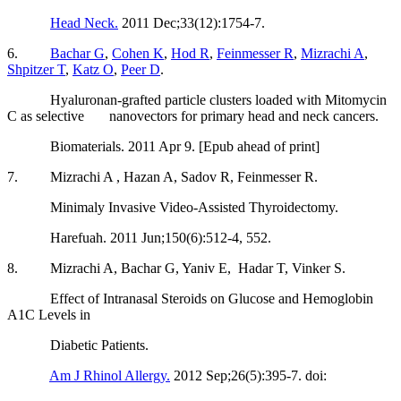
Head Neck.
2011 Dec;33(12):1754-7.
6.
Bachar G
,
Cohen K
,
Hod R
,
Feinmesser R
,
Mizrachi A
,
Shpitzer T
,
Katz O
,
Peer D
.
Hyaluronan-grafted particle clusters loaded with Mitomycin
C as selective nanovectors for primary head and neck cancers.
Biomaterials. 2011 Apr 9. [Epub ahead of print]
7. Mizrachi A , Hazan A, Sadov R, Feinmesser R.
Minimaly Invasive Video-Assisted Thyroidectomy.
Harefuah. 2011 Jun;150(6):512-4, 552.
8. Mizrachi A, Bachar G, Yaniv E, Hadar T, Vinker S.
Effect of Intranasal Steroids on Glucose and Hemoglobin
A1C Levels in
Diabetic Patients.
Am J Rhinol Allergy.
2012 Sep;26(5):395-7. doi: