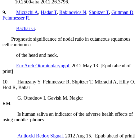
10.2500/ajra.2012.26.3796.
9.
Mizrachi A
,
Hadar T
,
Rabinovics N
,
Shpitzer T
,
Guttman D
,
Feinmesser R
,
Bachar G
.
Prognostic significance of nodal ratio in cutaneous squamous
cell carcinoma
of the head and neck.
Eur Arch Otorhinolaryngol.
2012 May 13. [Epub ahead of
print]
10. Hamzany Y, Feinmesser R, Shpitzer T, Mizrachi A, Hilly O,
Hod R, Bahar
G, Otradnov I, Gavish M, Nagler
RM.
Is human saliva an indicator of the adverse health effects of
using mobile phones.
Antioxid Redox Signal.
2012 Aug 15. [Epub ahead of print]