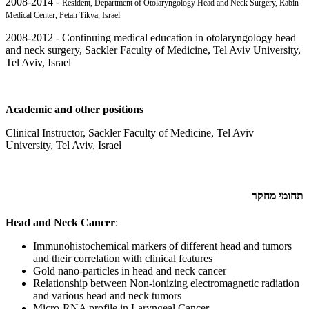
2008-2014 -
Resident, Department of Otolaryngology Head and Neck Surgery, Rabin
Medical Center, Petah Tikva, Israel
2008-2012 - Continuing medical education in otolaryngology head
and neck surgery, Sackler Faculty of Medicine, Tel Aviv University,
Tel Aviv, Israel
Academic and other positions
Clinical Instructor, Sackler Faculty of Medicine, Tel Aviv
University, Tel Aviv, Israel
תחומי מחקר
Head and Neck Cancer
:
Immunohistochemical markers of different head and tumors
and their correlation with clinical features
Gold nano-particles in head and neck cancer
Relationship between Non-ionizing electromagnetic radiation
and various head and neck tumors
Micro-RNA profile in Laryngeal Cancer