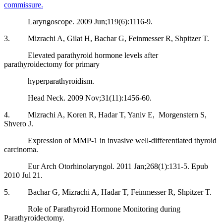
commissure.
Laryngoscope. 2009 Jun;119(6):1116-9.
3. Mizrachi A, Gilat H, Bachar G, Feinmesser R, Shpitzer T.
Elevated parathyroid hormone levels after
parathyroidectomy for primary
hyperparathyroidism.
Head Neck. 2009 Nov;31(11):1456-60.
4. Mizrachi A, Koren R, Hadar T, Yaniv E, Morgenstern S,
Shvero J.
Expression of MMP-1 in invasive well-differentiated thyroid
carcinoma.
Eur Arch Otorhinolaryngol. 2011 Jan;268(1):131-5. Epub
2010 Jul 21.
5. Bachar G, Mizrachi A, Hadar T, Feinmesser R, Shpitzer T.
Role of Parathyroid Hormone Monitoring during
Parathyroidectomy.