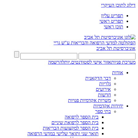
דילוג לתוכן העיקרי
תפריט עליון
תפריט ראשי
תוכן ראשי
הפקולטה למדעי הרפואה והבריאות ע"ש גריי
אוניברסיטת תל אביב
מערכת פניות
אזור אישי לסטודנטים.יות
להרשמה
אודות
דבר הדקאנית
גלריות
אירועים
חדשות
משרות אקדמיות פנויות
יחידות אקדמיות
בתי ספר
בית הספר לרפואה
בית הספר לרפואת שיניים
בית הספר למקצועות הבריאות
תואר שני ותואר שלישי במדעי הרפואה