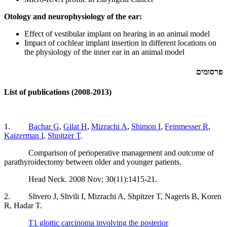
Otology and neurophysiology of the ear:
Effect of vestibular implant on hearing in an animal model
Impact of cochlear implant insertion in different locations on
the physiology of the inner ear in an animal model
פרסומים
List of publications (2008-2013)
1.
Bachar G
,
Gilat H
,
Mizrachi A
,
Shimon I
,
Feinmesser R
,
Kaizerman I
,
Shpitzer T
.
Comparison of perioperative management and outcome of
parathyroidectomy between older and younger patients.
Head Neck. 2008 Nov; 30(11):1415-21.
2. Shvero J, Shvili I, Mizrachi A, Shpitzer T, Nageris B, Koren
R, Hadar T.
T1 glottic carcinoma involving the posterior