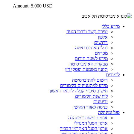
Amount: 5,000 USD
מידע כללי
יצירת קשר ודרכי הגעה
אלפון
דרושים
נהלי האוניברסיטה
מכרזים
מידע לשעת חירום
מבקרת האוניברסיטה
תקנון משמעת ופסקי דין
לימודים
רישום לאוניברסיטה
מידע למתעניינים בלימודים
חישוב סיכויי קבלה לתואר ראשון
לוח שנת הלימודים
ידיעונים
כניסה לאזור האישי
סגל ומינהלה
אגפים ומשרדי מינהלה
ארגון הסגל המנהלי
ארגון הסגל האקדמי הבכיר
ארגון הסגל האקדמי הזוטר