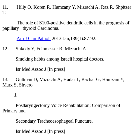
11. Hilly O, Koren R, Hamzany Y, Mizrachi A, Raz R, Shpitzer
T.
The role of S100-positive dendritic cells in the prognosis of
papillary thyroid Carcinoma.
Am J Clin Pathol.
2013 Jan;139(1):87-92.
12. Shkedy Y, Feinmesser R, Mizrachi A.
Smoking habits among Israeli hospital doctors.
Isr Med Assoc J [In press]
13. Guttman D, Mizrachi A, Hadar T, Bachar G, Hamzani Y,
Marx S, Shvero
J.
Postlaryngectomy Voice Rehabilitation; Comparison of
Primary and
Secondary Tracheoesophageal Puncture.
Isr Med Assoc J [In press]