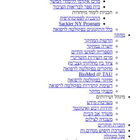
מרכז אקדמי ללימודי המשך
בית ספר לבריאות הציבור
תכניות לימוד מיוחדות
התכנית לפסיכותרפיה
Sackler NY Program
כלל התקנונים בפקולטה לרפואה
מחקר
חדשות המחקר
יושרה במחקר
הספרייה למדעי החיים
מרכז השירות הוטרינרי
ציוד בין מחלקתי (צב"מ)
מחקרים בפקולטה לרפואה
BioMed @ TAU
מחקר בפקולטה לרפואה
רשימת קתדרות בפקולטה לרפואה
מענקי מחקר
מינהל ושירותים
מערכות מידע
יחידות רכש ואינוונטר
משרד אב הבית
מעבדה לצילום
חוברת חוקרים
מערכת חיפוש מנחים.ות
סגל ומנהלה