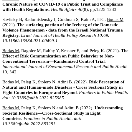
Chronic Nature of COVID-19 on Public Trust and Compliance
with Health Regulations
.
Health Affairs
40
(8), pp.1225-1233.
Savitsky B, Radomislensky I, Goldman S, Kaim A, ITG,
Bodas M
.
(2021).
The surfacing portion of the Iceberg of the Domestic
Violence Phenomenon - data from the Israeli National Trauma
Registry
.
Israel Journal of Health Policy Research 10:69.
10.1186/s13584-021-00499-1
Bodas M
, Ragoler M, Rabby Y, Krasner E, and Peleg K. (2021).
The
Effect of Risk Communication on Public Behavior to Non-
Conventional Terrorism—Randomized Control Trial
.
International Journal of Environmental Research and Public Health
19, 342
Bodas M
, Peleg K, Stolero N, Adini B. (2022).
Risk Perception of
Natural and Human-made Disasters - Cross Sectional Study in
Eight Countries in Europe and Beyond
.
Frontiers in Public Health.
doi: 10.3389/fpubh.2022.825985
Bodas M
, Peleg K, Stolero N and Adini B (2022).
Understanding
Societal Resilience—Cross-Sectional Study in Eight
Countries
.
Frontiers in Public Health. doi:
10.3389/fpubh.2022.883281