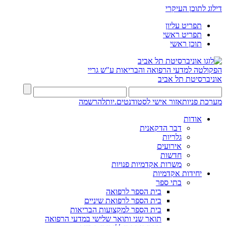
דילוג לתוכן העיקרי
תפריט עליון
תפריט ראשי
תוכן ראשי
הפקולטה למדעי הרפואה והבריאות ע"ש גריי
אוניברסיטת תל אביב
מערכת פניות
אזור אישי לסטודנטים.יות
להרשמה
אודות
דבר הדקאנית
גלריות
אירועים
חדשות
משרות אקדמיות פנויות
יחידות אקדמיות
בתי ספר
בית הספר לרפואה
בית הספר לרפואת שיניים
בית הספר למקצועות הבריאות
תואר שני ותואר שלישי במדעי הרפואה