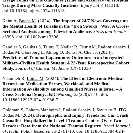
Triage During Mass Casualty Incidents
.
Injury
55
(5):111318.
doi:10.1016/j.injury.2024.111318
Kaim A,
Bodas M
. (2024).
The Impact of 24/7 News Coverage on
the Mental Health of Israelis in the "Iron Swords" War: A Cross-
Sectional Analysis among Television Audience
.
Stress and Health
e3398. doi: 10.1002/smi.3398
Gendler S, Gelikas S, Talmy T, Nadler R, Tsur AM, Radomislensky I,
Bodas M
, Glassberg E, Almog O, Benov A, Chen J. (2024).
Predictors of Trauma Laparotomy Outcomes in an Integrated
Military-Civilian Health System: A 23-Year Retrospective Cohort
Study.
Journal of Clinical Medicine
13
(7):1830
Naamneh R,
Bodas M
. (2024
). The Effect of Electronic Medical
Records on Medication Errors, Workload, and Medical
Information Availability among Qualified Nurses in Israel – A
Cross-Sectional Study
.
BMC Nursing
23
(270):1-10. doi:
10.1186/s12912-024-01936-7
Goldman S, Cohem-Manheim I, Radomislensky I, Savitsky B, ITG,
Bodas M
. (2024).
Demographic and Injury Trends for Car Crash
Casualties Hospitalized in Level I Trauma Centers Over Two
Decades: Data from the National Trauma Registry.
Israel Journal
of Health Policy Research
13
(27):1-10. doi: 10.1186/s13584-024-