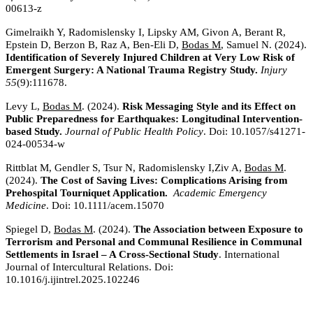
00613-z
Gimelraikh Y, Radomislensky I, Lipsky AM, Givon A, Berant R,
Epstein D, Berzon B, Raz A, Ben-Eli D,
Bodas M
, Samuel N. (2024).
Identification of Severely Injured Children at Very Low Risk of
Emergent Surgery: A National Trauma Registry Study.
Injury
55
(9):111678.
Levy L,
Bodas M
. (2024).
Risk Messaging Style and its Effect on
Public Preparedness for Earthquakes: Longitudinal Intervention-
based Study.
Journal of Public Health Policy
. Doi: 10.1057/s41271-
024-00534-w
Rittblat M, Gendler S, Tsur N, Radomislensky I,Ziv A,
Bodas M
.
(2024).
The Cost of Saving Lives: Complications Arising from
Prehospital Tourniquet Application.
Academic Emergency
Medicine
. Doi: 10.1111/acem.15070
Spiegel D,
Bodas M
. (2024).
The Association between Exposure to
Terrorism and Personal and Communal Resilience in Communal
Settlements in Israel – A Cross-Sectional Study
. International
Journal of Intercultural Relations. Doi:
10.1016/j.ijintrel.2025.102246