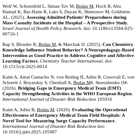
Wolf W, Schoenfeld L, Siman-Tov M,
Bodas M
, Hoch B, Abu
Hamad K, Bar-Haim R, Laks S, Dayan K, Shimonov M, Goldstein
AL. (2025).
Assessing Admitted Patients’ Preparedness during
Mass Casualty Incidents at the Hospital – A Prospective Study.
Israel Journal of Health Policy Research
. doi: 10.1186/s13584-025-
00716-1
Rap S, Blonder R,
Bodas M
, & Marchak D. (2025).
Can Chemistry
Knowledge Influence Student Behavior? A Neuropedagogy-Based
Intervention as Good Practice to Address Cognitive and Affective
Learning Factors.
Chemistry Teacher International
. doi:
10.1515/cti-2025-0014
Kaim A, Amat Camacho N, von Reding H, Adini B, Conovali E, von
Schreeb J, Boyarskiy S, Chenhall A,
Bodas M
#, Storozhenko O#.
(2026).
Bridging Gaps in Emergency Medical Team (EMT)
Capacity Strengthening Activities in the WHO European Region
.
International Journal of Disaster Risk Reduction
105916
Kaim A, Adini B,
Bodas M
. (2026).
Evaluating the Operational
Effectiveness of Emergency Medical Team Field Hospitals: A
Novel Tool for Measuring Surge Capacity Performance
.
International Journal of Disaster Risk Reduction
doi:
10.1016/j.ijdrr.2025.105987