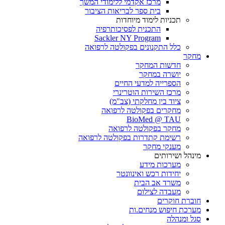
מרכז אקדמי ללימודי המשך
בית ספר לבריאות הציבור
תכניות לימוד מיוחדות
התכנית לפסיכותרפיה
Sackler NY Program
כלל התקנונים בפקולטה לרפואה
מחקר
חדשות המחקר
יושרה במחקר
הספרייה למדעי החיים
מרכז השירות הוטרינרי
ציוד בין מחלקתי (צב"מ)
מחקרים בפקולטה לרפואה
BioMed @ TAU
מחקר בפקולטה לרפואה
רשימת קתדרות בפקולטה לרפואה
מענקי מחקר
מינהל ושירותים
מערכות מידע
יחידות רכש ואינוונטר
משרד אב הבית
מעבדה לצילום
חוברת חוקרים
מערכת חיפוש מנחים.ות
סגל ומנהלה