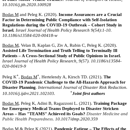
10.1016/j.jth.2020.100928
Bodas M
and Peleg K. (2020).
Income Assurances are a Crucial
Factor in Determining Public Compliance with Self-Isolation
Regulations during the COVID-19 Outbreak – Cohort Study in
Israel
.
Israel Journal of Health Policy Research 9(54):1-10.
10.1186/s13584-020-00418-w
Bodas M
, Velan B, Kaplan G, Ziv A, Rubin C, Peleg K. (2020).
Assisted Life Termination and Truth Telling to Terminally Ill
Patients – A Cross-Sectional Study of Public Opinions in Israel.
Israel Journal of Health Policy Research, 9(57). 10.1186/s13584-
020-00419-9
+
+
Peleg K
,
Bodas M
, Hertelendy A, Kirsch TD. (2021).
The
COVID-19 Pandemic Challenge to the All-Hazards Approach for
Disaster Planning
. International Journal of Disaster Risk Reduction.
+
10.1016/j.ijdrr.2021.102103.
Joint first authors
Bodas M
, Peleg K, Adini B, Ragazzoni L. (2021).
Training Package
for Emergency Medical Teams Deployed to Disaster Stricken
Areas – Has "TEAMS" Achieved its Goals?
Disaster Medicine and
Public Health Preparedness
. 10.1017/dmp.2020.359
Bodas M
& Peleg K (2021).
Pandemic Fatigue – The Effects of the