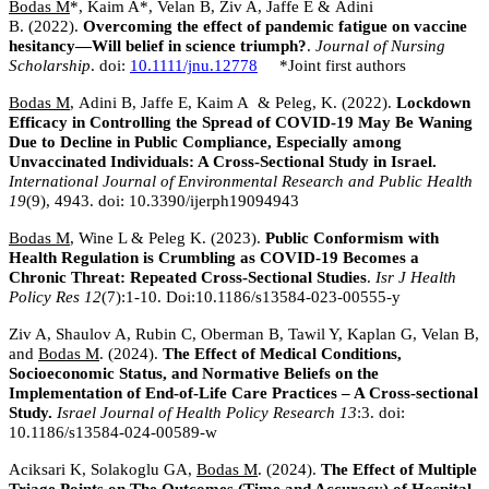
Bodas M
*, Kaim A*, Velan B, Ziv A, Jaffe E & Adini
B. (2022).
Overcoming the effect of pandemic fatigue on vaccine
hesitancy—Will belief in science triumph?
.
Journal of Nursing
Scholarship
. doi:
10.1111/jnu.12778
*Joint first authors
Bodas M
, Adini B, Jaffe E, Kaim A & Peleg, K. (2022).
Lockdown
Efficacy in Controlling the Spread of COVID-19 May Be Waning
Due to Decline in Public Compliance, Especially among
Unvaccinated Individuals: A Cross-Sectional Study in Israel.
International Journal of Environmental Research and Public Health
19
(9), 4943. doi: 10.3390/ijerph19094943
Bodas M
, Wine L & Peleg K. (2023).
Public Conformism with
Health Regulation is Crumbling as COVID-19 Becomes a
Chronic Threat: Repeated Cross-Sectional Studies
.
Isr J Health
Policy Res 12
(7):1-10. Doi:10.1186/s13584-023-00555-y
Ziv A, Shaulov A, Rubin C, Oberman B, Tawil Y, Kaplan G, Velan B,
and
Bodas M
. (2024).
The Effect of Medical Conditions,
Socioeconomic Status, and Normative Beliefs on the
Implementation of End-of-Life Care Practices – A Cross-sectional
Study.
Israel Journal of Health Policy Research 13
:3. doi:
10.1186/s13584-024-00589-w
Aciksari K, Solakoglu GA,
Bodas M
. (2024).
The Effect of Multiple
Triage Points on The Outcomes (Time and Accuracy) of Hospital