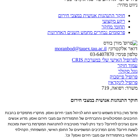
ניווט מהיר:
חוקר התנהגות אנושית במצבי חירום
רקע מקצועי
תחומי מחקר
פרסומים נבחרים מחמש השנים האחרונות
דואר אלקטרוני:
moranbod@tauex.tau.ac.il
טלפון פנימי:
03-6407870
לפרופיל האישי שלי במערכת CRIS
עמוד חוקר
גוגל סקולר
פרופיל פייסבוק
פרופיל לינקדאין
משרד:
רפואה, 719
חוקר התנהגות אנושית במצבי חירום
פרופ' מורן בודס משמש כראש החוג לניהול מצבי חירום ואסון. מחקריו מתמקדים בהבנת
ההיבטים הפסיכולוגיים והחברתיים של התמודדות עם מצבי חירום ואסון. מדוע אנשים
אינם נערכים לחירום? כיצד ניתן לעורר מוטיבציה להתנהגות המקדמת בריאות ומוכנות
לשעת חירום? מהם המרכיבים המשפיעים על החוסן האישי, המשפחתי, הקהילתי
והלאומי בהתמודדות עם מצבי חירום ואסון? וכו'.