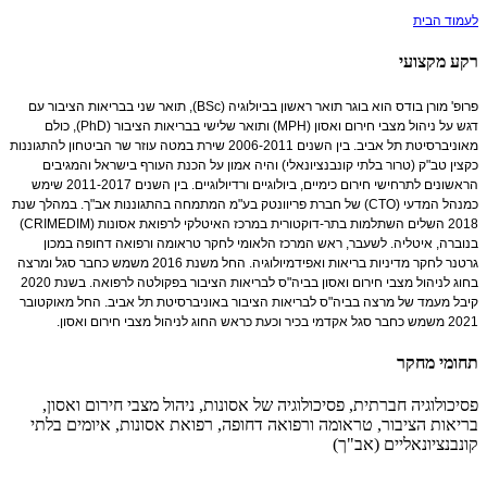
לעמוד הבית
רקע מקצועי
פרופ' מורן בודס הוא בוגר תואר ראשון בביולוגיה (BSc), תואר שני בבריאות הציבור עם
דגש על ניהול מצבי חירום ואסון (MPH) ותואר שלישי בבריאות הציבור (PhD), כולם
מאוניברסיטת תל אביב. בין השנים 2006-2011 שירת במטה עוזר שר הביטחון להתגוננות
כקצין טב"ק (טרור בלתי קונבנציונאלי) והיה אמון על הכנת העורף בישראל והמגיבים
הראשונים לתרחישי חירום כימיים, ביולוגיים ורדיולוגיים. בין השנים 2011-2017 שימש
כמנהל המדעי (CTO) של חברת פריוונטק בע"מ המתמחה בהתגוננות אב"ך. במהלך שנת
2018 השלים השתלמות בתר-דוקטורית במרכז האיטלקי לרפואת אסונות (CRIMEDIM)
בנוברה, איטליה. לשעבר, ראש המרכז הלאומי לחקר טראומה ורפואה דחופה במכון
גרטנר לחקר מדיניות בריאות ואפידמיולוגיה. החל משנת 2016 משמש כחבר סגל ומרצה
בחוג לניהול מצבי חירום ואסון בביה"ס לבריאות הציבור בפקולטה לרפואה. בשנת 2020
קיבל מעמד של מרצה בביה"ס לבריאות הציבור באוניברסיטת תל אביב. החל מאוקטובר
2021 משמש כחבר סגל אקדמי בכיר וכעת כראש החוג לניהול מצבי חירום ואסון.
תחומי מחקר
פסיכולוגיה חברתית, פסיכולוגיה של אסונות, ניהול מצבי חירום ואסון,
בריאות הציבור, טראומה ורפואה דחופה, רפואת אסונות, איומים בלתי
קונבנציונאליים (אב"ך)