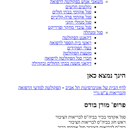
משאבי אנוש בפקולטה לרפואה
נקלטים חדשים
סגל אקדמי בבתי חולים
סגל אקדמי פרה-קליניים
סגל מנהלי תקני
סגל עובדי מחקר ופרוייקט
סגל ומנהלה
דקאנט הפקולטה
ראשי בית הספר לרפואה
בעלי תפקידים
מועצת הפקולטה
חברי סגל הפקולטה לרפואה
דקאני משנה בבתי החולים ובקהילה
הינך נמצא כאן
לדף הבית של אוניברסיטת תל אביב
»
הפקולטה למדעי הרפואה
והבריאות ע"ש גריי
פרופ' מורן בודס
סגל אקדמי בכיר בביה"ס לבריאות הציבור
ראש חוג בביה"ס לבריאות הציבור
ביה"ס לבריאות הציבור
סגל אקדמי בכיר