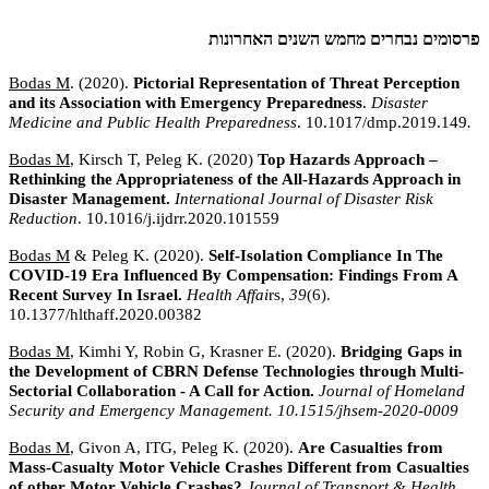
פרסומים נבחרים מחמש השנים האחרונות
Bodas M
. (2020).
Pictorial Representation of Threat Perception
and its Association with Emergency Preparedness
.
Disaster
Medicine and Public Health Preparedness
. 10.1017/dmp.2019.149
.
Bodas M
, Kirsch T, Peleg K. (2020)
Top Hazards Approach –
Rethinking the Appropriateness of the All-Hazards Approach in
Disaster Management.
International Journal of Disaster Risk
Reduction
. 10.1016/j.ijdrr.2020.101559
Bodas M
& Peleg K. (2020).
Self-Isolation Compliance In The
COVID-19 Era Influenced By Compensation: Findings From A
Recent Survey In Israel.
Health Affai
rs,
39
(6).
10.1377/hlthaff.2020.00382
Bodas M
, Kimhi Y, Robin G, Krasner E. (2020).
Bridging Gaps in
the Development of CBRN Defense Technologies through Multi-
Sectorial Collaboration - A Call for Action.
Journal of Homeland
Security and Emergency Management. 10.1515/jhsem-2020-0009
Bodas M
, Givon A, ITG, Peleg K. (2020).
Are Casualties from
Mass-Casualty Motor Vehicle Crashes Different from Casualties
of other Motor Vehicle Crashes?
Journal of Transport & Health,