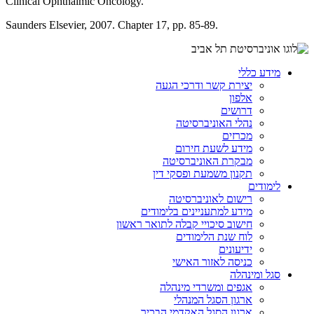
Clinical Ophthalmic Oncology.
Saunders Elsevier, 2007. Chapter 17, pp. 85-89.
מידע כללי
יצירת קשר ודרכי הגעה
אלפון
דרושים
נהלי האוניברסיטה
מכרזים
מידע לשעת חירום
מבקרת האוניברסיטה
תקנון משמעת ופסקי דין
לימודים
רישום לאוניברסיטה
מידע למתעניינים בלימודים
חישוב סיכויי קבלה לתואר ראשון
לוח שנת הלימודים
ידיעונים
כניסה לאזור האישי
סגל ומינהלה
אגפים ומשרדי מינהלה
ארגון הסגל המנהלי
ארגון הסגל האקדמי הבכיר