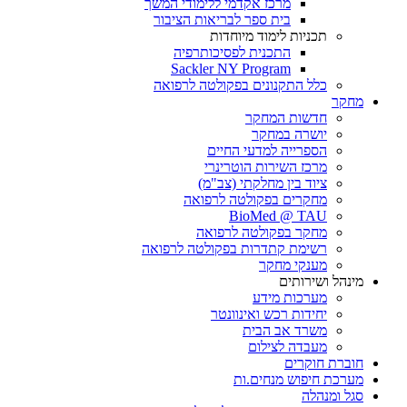
מרכז אקדמי ללימודי המשך
בית ספר לבריאות הציבור
תכניות לימוד מיוחדות
התכנית לפסיכותרפיה
Sackler NY Program
כלל התקנונים בפקולטה לרפואה
מחקר
חדשות המחקר
יושרה במחקר
הספרייה למדעי החיים
מרכז השירות הוטרינרי
ציוד בין מחלקתי (צב"מ)
מחקרים בפקולטה לרפואה
BioMed @ TAU
מחקר בפקולטה לרפואה
רשימת קתדרות בפקולטה לרפואה
מענקי מחקר
מינהל ושירותים
מערכות מידע
יחידות רכש ואינוונטר
משרד אב הבית
מעבדה לצילום
חוברת חוקרים
מערכת חיפוש מנחים.ות
סגל ומנהלה