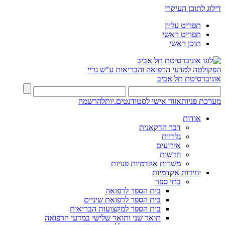
דילוג לתוכן העיקרי
תפריט עליון
תפריט ראשי
תוכן ראשי
הפקולטה למדעי הרפואה והבריאות ע"ש גריי
אוניברסיטת תל אביב
מערכת פניות
אזור אישי לסטודנטים.יות
להרשמה
אודות
דבר הדקאנית
גלריות
אירועים
חדשות
משרות אקדמיות פנויות
יחידות אקדמיות
בתי ספר
בית הספר לרפואה
בית הספר לרפואת שיניים
בית הספר למקצועות הבריאות
תואר שני ותואר שלישי במדעי הרפואה