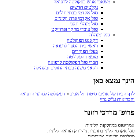
משאבי אנוש בפקולטה לרפואה
נקלטים חדשים
סגל אקדמי בבתי חולים
סגל אקדמי פרה-קליניים
סגל מנהלי תקני
סגל עובדי מחקר ופרוייקט
סגל ומנהלה
דקאנט הפקולטה
ראשי בית הספר לרפואה
בעלי תפקידים
מועצת הפקולטה
חברי סגל הפקולטה לרפואה
דקאני משנה בבתי החולים ובקהילה
הינך נמצא כאן
לדף הבית של אוניברסיטת תל אביב
»
הפקולטה למדעי הרפואה
והבריאות ע"ש גריי
פרופ' מרדכי רוזנר
אמריטוס במחלקות קליניות
סגל אקדמי קליני בתוכנית ניו-יורק הוראה קלינית
מחלקות קליניות
אמריטוס