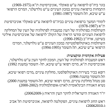
בוגר ביה"ס לרפואה ע"ש סאקלר
,
אוניברסיטת ת"א (1969-1975)
התמחות ברפואת עיניים במכון העיניים ע"ש גולדשלגר, המרכז הרפואי
ע"ש שיבא, תל-השומר (1981-1987)
לימודי המשך ברפואת עיניים בביה"ס לרפואה ע"ש סאקלר אוניברסיטת
ת"א (1978-1987)
השתלמות בפתולוגיה של העין במעבדה לפתולוגיה של העין של המחלקה
לרפואת העיניים ומדעי הראיה של הקולג' לרפואה של אוניברסיטת אילינוי
בשיקגו, ארה"ב (1990-1992)
השתלמות באוקולופלסטיקה במכון העיניים ע"ש גולדשלגר, המרכז
הרפואי ע"ש שיבא, תל-השומר (1994-1995)
פעילות אקדמית
ומקצועית
:
ראש המעבדה לפתולוגיה של העין, המכון לחקר העין ע"ש גולדשלגר,
אוניברסיטת ת"א, מרכז רפואי ע"ש שיבא, תל- השומר (משנת 1992)
רופא בכיר בשירות האוקולופלסטי, מחלקת עיניים
,
מרכז רפואי שיבא,
תל-השומר (משנת 1996)
סגן מנהל מחלקת עיניים, מרכז רפואי שיבא, תל-השומר (משנת 2000)
נשיא האגודה הבינלאומית לארגו-אופתלמולוגיה (
2000-2002
)
יו"ר האגודה הישראלית לחקר העין והראיה (
-
2009
2006)
ראש החוג לרפואת עיניים, הפקולטה לרפואה, אוניברסיטת תל אביב
2006)
2010
-
(