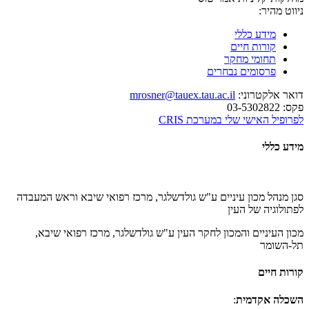
ניווט מהיר:
מידע כללי
קורות חיים
תחומי מחקר
פרסומים נבחרים
דואר אלקטרוני:
mrosner@tauex.tau.ac.il
פקס:
03-5302822
לפרופיל האישי שלי במערכת CRIS
מידע כללי
סגן מנהל מכון עיניים ע"ש גולדשלגר, מרכז רפואי שיבא וראש המעבדה
לפתולוגיה של העין
מכון העיניים והמכון לחקר העין ע"ש גולדשלגר, מרכז רפואי שיבא,
תל-השומר
קורות חיים
השכלה אקדמית
: