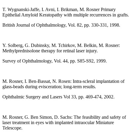
T. Wygnanski-Jaffe, I. Avni, I. Brikman, M. Rosner Primary
Epithelial Amyloid Keratopathy with multiple recurrences in grafts.
British Journal of Ophthalmology, Vol. 82, pp. 330-331, 1998.
Y. Solberg, G. Dubinsky, M. Tchirkov, M. Belkin, M. Rosner:
Methylprednisolone therapy for retinal laser injury.
Survey of Ophthalmology, Vol. 44, pp. S85-S92, 1999.
M. Rosner, I. Ben-Bassat, N. Rosen: Intra-scleral implantation of
glass-beads during evisceration; long-term results.
Ophthalmic Surgery and Lasers Vol 33, pp. 469-474, 2002.
M. Rosner, G. Ben Simon, D. Sachs: The feasibility and safety of
laser treatment in eyes with implanted intraocular Miniature
Telescope.