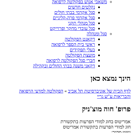
משאבי אנוש בפקולטה לרפואה
נקלטים חדשים
סגל אקדמי בבתי חולים
סגל אקדמי פרה-קליניים
סגל מנהלי תקני
סגל עובדי מחקר ופרוייקט
סגל ומנהלה
דקאנט הפקולטה
ראשי בית הספר לרפואה
בעלי תפקידים
מועצת הפקולטה
חברי סגל הפקולטה לרפואה
דקאני משנה בבתי החולים ובקהילה
הינך נמצא כאן
לדף הבית של אוניברסיטת תל אביב
»
הפקולטה למדעי הרפואה
והבריאות ע"ש גריי
פרופ' חוה מוצ'ניק
אמריטוס בחוג למודי הפרעות בתקשורת
חוג למודי הפרעות בתקשורת
אמריטוס
ניווט מהיר: