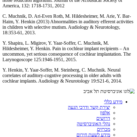
noise reduction algorithm. Journal of the Acoustical Society of
America, 132: 1718-1731, 2012
C. Muchnik, D. Ari-Even Roth, M. Hildesheimer, M. Arie, Y. Bar-
Haim, Y. Henkin (2013) Abnormalities in auditory efferent activities
in children with selective mutism. Audiology & Neurotology,
18:353-61, 2013.
Y. Shapira, L. Migirov, Y. Yaar-Soffer, C. Muchnik, M.
Hildesheimer, Y. Henkin. Pain in cochlear implant recipients – An
uncommon, yet serious consequence of cochlear implantation. The
Larynogoscope 125:1946-1951, 2015.
Y. Henkin, Y. Yaar-Soffer, M. Steinberg, C. Muchnik. Neural
correlates of auditory-cogntive processing in older adults with
cochlear implants. Audiology & Neurotology 19:S21-6, 2014.
מידע כללי
יצירת קשר ודרכי הגעה
אלפון
דרושים
נהלי האוניברסיטה
מכרזים
מידע לשעת חירום