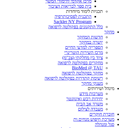
מרכז אקדמי ללימודי המשך
בית ספר לבריאות הציבור
תכניות לימוד מיוחדות
התכנית לפסיכותרפיה
Sackler NY Program
כלל התקנונים בפקולטה לרפואה
מחקר
חדשות המחקר
יושרה במחקר
הספרייה למדעי החיים
מרכז השירות הוטרינרי
ציוד בין מחלקתי (צב"מ)
מחקרים בפקולטה לרפואה
BioMed @ TAU
מחקר בפקולטה לרפואה
רשימת קתדרות בפקולטה לרפואה
מענקי מחקר
מינהל ושירותים
מערכות מידע
יחידות רכש ואינוונטר
משרד אב הבית
מעבדה לצילום
חוברת חוקרים
מערכת חיפוש מנחים.ות
סגל ומנהלה