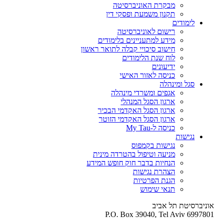
מבקרת האוניברסיטה
תקנון משמעת ופסקי דין
לימודים
רישום לאוניברסיטה
מידע למתעניינים בלימודים
חישוב סיכויי קבלה לתואר ראשון
לוח שנת הלימודים
ידיעונים
כניסה לאזור האישי
סגל ומינהלה
אגפים ומשרדי מינהלה
ארגון הסגל המנהלי
ארגון הסגל האקדמי הבכיר
ארגון הסגל האקדמי הזוטר
כניסה ל-My Tau
נגישות
נגישות בקמפוס
מניעה וטיפול בהטרדה מינית
הנחיות בדבר חוק חופש המידע
הצהרת נגישות
הגנת הפרטיות
תנאי שימוש
אוניברסיטת תל אביב
P.O. Box 39040, Tel Aviv 6997801