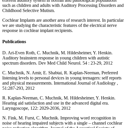
efferent auditory system in normal and pathological populations
such as children and adults with Auditory Processing Disorders and
Childhood Selective Mutism.
Cochlear Implants are another area of research interest. In particular
we are studying the characteristic features of the electrical nerve
response in cochlear implant recipients.
Publications
D. Ari-Even Roth, C. Muchnik, M. Hildesheimer, Y. Henkin.
Auditory brainstem response in young children with autistic
spectrum disorders. Dev Med Child Neurol. 54 : 23-29, 2012
C. Muchnik, N. Amir, E. Shabtai, R. Kaplan-Neeman, Preferred
listening levels to personal devices in young teenagers: self reports
and physical measurements. International Journal of Audiology ,
51:287-293, 2012
R. Kaplan-Neeman, C. Muchnik, M. Hildesheimer, Y. Henkin.
Hearing aid satisfaction and use in the advanced digital era.
Laryngoscope, 122: 2029-2036, 2012
N. Fink, M. Furst, C. Muchnik. Improving word recognition in
noise of hearing impaired subjects with a single – channel cochlear