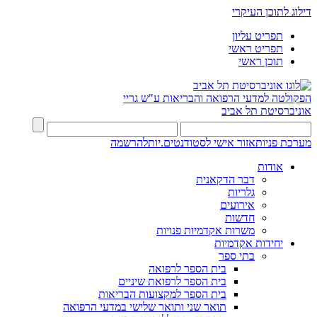
דילוג לתוכן העיקרי
תפריט עליון
תפריט ראשי
תוכן ראשי
הפקולטה למדעי הרפואה והבריאות ע"ש גריי
אוניברסיטת תל אביב
מערכת פניות
אזור אישי לסטודנטים.יות
להרשמה
אודות
דבר הדקאנית
גלריות
אירועים
חדשות
משרות אקדמיות פנויות
יחידות אקדמיות
בתי ספר
בית הספר לרפואה
בית הספר לרפואת שיניים
בית הספר למקצועות הבריאות
תואר שני ותואר שלישי במדעי הרפואה