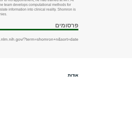
 to his appointment, he had trained at MIT. At
. The team develops computational methods for
ate information into clinical reality. Shomron is
nies.
פרסומים
i.nlm.nih.gov/?term=shomron+n&sort=date
אודות