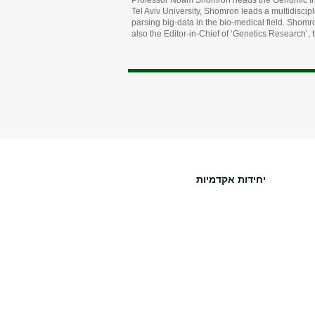
Professor Noam Shomron heads the Genomic Intell
Tel Aviv University, Shomron leads a multidiscip
parsing big-data in the bio-medical field. Shomro
also the Editor-in-Chief of ‘Genetics Research’,
יחידות אקדמיות