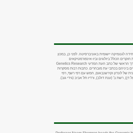
 לגנומיקה יישומית באוניברסיטה. לפני כן, במכון
וקרים הכולל ביולוגים וביו-אינפורמטיקאים
עורך הראשי של כתב העת המדעי
Genetics Research
שפחות עם מחלות גנטיות נדירות, ופרסם מעל 130 מאמרים ביניהם בכתבי עת מובחרים. כתבות רבות מסקרות
נית של לונדון וקירשנבאום, חמש עם רפי רשף, רפי
דן), רשת ב' (ענת דולב), ורדיו תל אביב (גידי גוב).