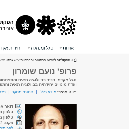
תוכן
תפריט
עליון
ראשי
הפקולט
אוניבר
אודות
סגל ומנהלה
יחידות אקד
|
|
הינך נמצא כאן
>
הפקולטה למדעי הרפואה והבריאות ע"ש גריי
> פרופ
פרופ' נועם שומרון
סגל אקדמי בכיר בביולוגיה תאית והתפתחות
ועדת מינויים יחידתית בביולוגיה תאית והת
ניווט מהיר:
מידע כללי
תחומי מחקר
פרס
דואר אל
טלפון פנ
טלפון נ
פקס:
03-6407432
לפרופיל 