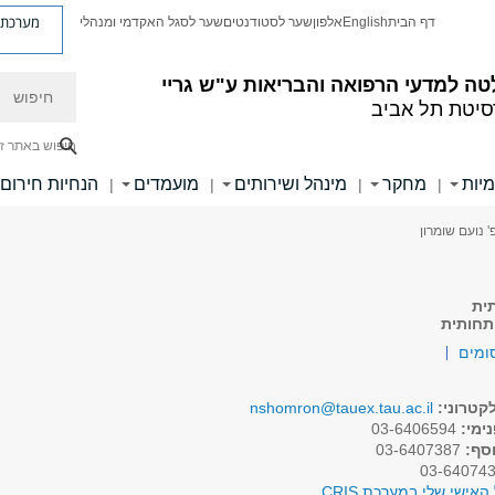
מערכת פ
דף הבית
English
אלפון
שער לסטודנטים
שער לסגל האקדמי ומנהלי
חיפוש
ה למדעי הרפואה והבריאות ע"ש גריי
סיטת תל אביב
חיפוש באתר ז
מיות
מחקר
מינהל ושירותים
מועמדים
הנחיות חירום
|
|
|
|
' נועם שומרון
ית
פתחותית
ומים
קטרוני:
nshomron@tauex.tau.ac.il
ימי:
03-6406594
וסף:
03-6407387
האישי שלי במערכת CRIS