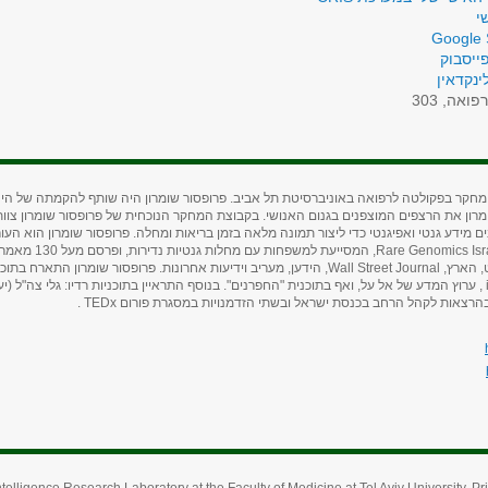
י
Google 
ייסבוק
ינקדאין
פואה, 303
קר בפקולטה לרפואה באוניברסיטת תל אביב. פרופסור שומרון היה שותף להקמתה של היחידה
רון את הרצפים המוצפנים בגנום האנושי. בקבוצת המחקר הנוכחית של פרופסור שומרון צוות ח
מידע גנטי ואפיגנטי כדי ליצור תמונה מלאה בזמן בריאות ומחלה. פרופסור שומרון הוא ה
Rare Genomics Isr
, המסייעת למ
, הארץ,
Wall Street Journal
, הידען, מעריב וידיעות אחרונות. פרופסור שומרון התארח בתוכ
, ערוץ המדע של אל על, ואף בתוכנית "החפרנים". בנוסף התראיין בתוכניות רדיו: גלי צה"ל (יעל 
ובהרצאות לקהל הרחב בכנסת ישראל ובשתי הזדמנויות במסגרת פורום
TEDx
.