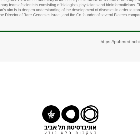
igence Research Laboratory at the Faculty of Medicine at Tel Aviv University. Prior
linary team of scientists consisting of biologists, physicians and bioinformaticians
n’s aim is to deepen understanding of the development of diseases in order to transl
 the Director of Rare-Genomics Israel, and the Co-founder of several Biotech compa
https://pubmed.ncb