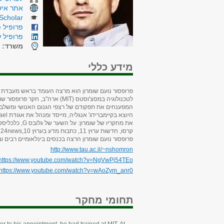
אתר איש
Scholar
פרופיל פ
פרופיל ל
משרד:
ר
מידע כללי
פרופסור נועם שומרון הוא מרצה העומד בראש מעבדת מח
לטכנולוגיה במסצ'וסטס
(MIT)
ארה"ב, חקר פרופסור שומ
המפענחים את תפקודם של רצפי הגנום האנושי ומשלבים 
היוצא בקיימברידג' אנגליה, מייסד ומנהל את אגודת
ael
את מחקריו של שומרון: על השער של גלובס
G
, כלכליסט
קרסו, חדשות ערוץ 11, כתבות מדע בערוץ 10,
i24news
פרופסור נועם שומרון הרצה בכנסים בינלאומיים רבים 
http://www.tau.ac.il/~nshomron
https://www.youtube.com/watch?v=NgVwPj54TEo
https://www.youtube.com/watch?v=wAoZym_anr0
תחומי מחקר