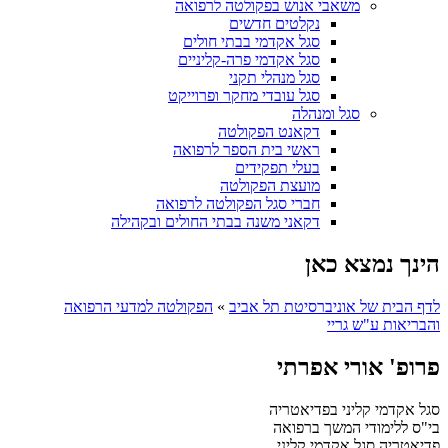
משאבי אנוש בפקולטה לרפואה
נקלטים חדשים
סגל אקדמי בבתי חולים
סגל אקדמי פרה-קליניים
סגל מנהלי תקני
סגל עובדי מחקר ופרוייקט
סגל ומנהלה
דקאנט הפקולטה
ראשי בית הספר לרפואה
בעלי תפקידים
מועצת הפקולטה
חברי סגל הפקולטה לרפואה
דקאני משנה בבתי החולים ובקהילה
הינך נמצא כאן
לדף הבית של אוניברסיטת תל אביב
»
הפקולטה למדעי הרפואה
והבריאות ע"ש גריי
פרופ' אורי אפרתי
סגל אקדמי קליני בפדיאטריה
בי"ס ללימודי המשך ברפואה
פדיאטריה
סגל אקדמי קליני