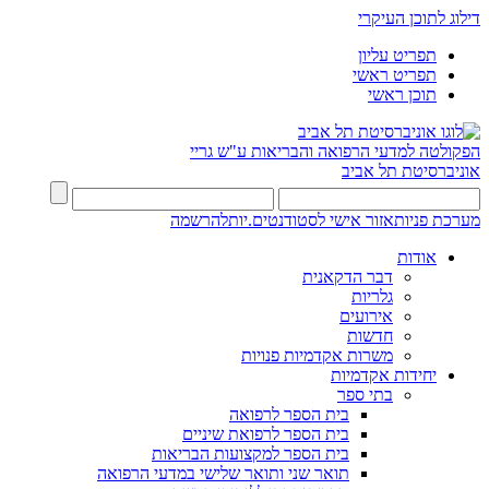
דילוג לתוכן העיקרי
תפריט עליון
תפריט ראשי
תוכן ראשי
הפקולטה למדעי הרפואה והבריאות ע"ש גריי
אוניברסיטת תל אביב
מערכת פניות
אזור אישי לסטודנטים.יות
להרשמה
אודות
דבר הדקאנית
גלריות
אירועים
חדשות
משרות אקדמיות פנויות
יחידות אקדמיות
בתי ספר
בית הספר לרפואה
בית הספר לרפואת שיניים
בית הספר למקצועות הבריאות
תואר שני ותואר שלישי במדעי הרפואה