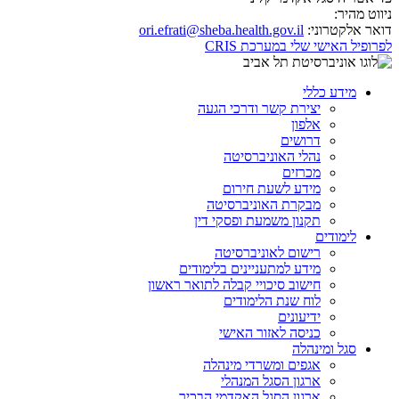
ניווט מהיר:
דואר אלקטרוני:
ori.efrati@sheba.health.gov.il
לפרופיל האישי שלי במערכת CRIS
מידע כללי
יצירת קשר ודרכי הגעה
אלפון
דרושים
נהלי האוניברסיטה
מכרזים
מידע לשעת חירום
מבקרת האוניברסיטה
תקנון משמעת ופסקי דין
לימודים
רישום לאוניברסיטה
מידע למתעניינים בלימודים
חישוב סיכויי קבלה לתואר ראשון
לוח שנת הלימודים
ידיעונים
כניסה לאזור האישי
סגל ומינהלה
אגפים ומשרדי מינהלה
ארגון הסגל המנהלי
ארגון הסגל האקדמי הבכיר