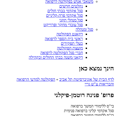
משאבי אנוש בפקולטה לרפואה
נקלטים חדשים
סגל אקדמי בבתי חולים
סגל אקדמי פרה-קליניים
סגל מנהלי תקני
סגל עובדי מחקר ופרוייקט
סגל ומנהלה
דקאנט הפקולטה
ראשי בית הספר לרפואה
בעלי תפקידים
מועצת הפקולטה
חברי סגל הפקולטה לרפואה
דקאני משנה בבתי החולים ובקהילה
הינך נמצא כאן
לדף הבית של אוניברסיטת תל אביב
»
הפקולטה למדעי הרפואה
והבריאות ע"ש גריי
פרופ' פנינה רוטמן-פיקלני
בי"ס ללימודי המשך ברפואה
סגל אקדמי קליני ברפואה פנימית
בי"ס ללימודי המשך ברפואה