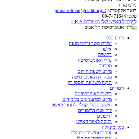
ניווט מהיר:
דואר אלקטרוני:
pnina.rotman@clalit.org.il
פקס:
09-7471644
לפרופיל האישי שלי במערכת CRIS
מידע כללי
יצירת קשר ודרכי הגעה
אלפון
דרושים
נהלי האוניברסיטה
מכרזים
מידע לשעת חירום
מבקרת האוניברסיטה
תקנון משמעת ופסקי דין
לימודים
רישום לאוניברסיטה
מידע למתעניינים בלימודים
חישוב סיכויי קבלה לתואר ראשון
לוח שנת הלימודים
ידיעונים
כניסה לאזור האישי
סגל ומינהלה
אגפים ומשרדי מינהלה
ארגון הסגל המנהלי