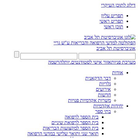
דילוג לתוכן העיקרי
תפריט עליון
תפריט ראשי
תוכן ראשי
הפקולטה למדעי הרפואה והבריאות ע"ש גריי
אוניברסיטת תל אביב
מערכת פניות
אזור אישי לסטודנטים.יות
להרשמה
אודות
דבר הדקאנית
גלריות
אירועים
חדשות
משרות אקדמיות פנויות
יחידות אקדמיות
בתי ספר
בית הספר לרפואה
בית הספר לרפואת שיניים
בית הספר למקצועות הבריאות
תואר שני ותואר שלישי במדעי הרפואה