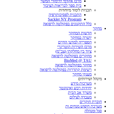
מרכז אקדמי ללימודי המשך
בית ספר לבריאות הציבור
תכניות לימוד מיוחדות
התכנית לפסיכותרפיה
Sackler NY Program
כלל התקנונים בפקולטה לרפואה
מחקר
חדשות המחקר
יושרה במחקר
הספרייה למדעי החיים
מרכז השירות הוטרינרי
ציוד בין מחלקתי (צב"מ)
מחקרים בפקולטה לרפואה
BioMed @ TAU
מחקר בפקולטה לרפואה
רשימת קתדרות בפקולטה לרפואה
מענקי מחקר
מינהל ושירותים
מערכות מידע
יחידות רכש ואינוונטר
משרד אב הבית
מעבדה לצילום
חוברת חוקרים
מערכת חיפוש מנחים.ות
סגל ומנהלה