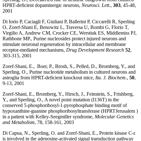
HPRT-deficient dopaminergic neurons,
Neurosci. Lett
.,
303
, 45-48,
2001
Di Iorio P, Caciagli F, Giuliani P, Ballerini P, Ciccarelli R, Sperling
O, Zoref-Shani E, Benowitz L, Traversa U, Bombi G, Florio T,
Virgilio A, Andrew CM, Crocker CE, Werstiuk ES, Middlemiss PJ,
Rathbone MP., Purine nucleosides protect injured neurons and
stimulate neuronal regeneration by intracellular and membrane
receptor-mediated mechanisms,
Drug Development Research
52
,
303-315, 2001
Zoref-Shani, E., Boer, P., Brosh, S., Pelled, D., Bromberg, Y., and
Sperling, O., Purine nucleotide metabolism in cultured neurons and
astroglia from HPRT-deficient knockout mice,
Ita. J. Biochem
.,
50
,
9-13, 2001
Zoref-Shani, E., Bromberg, Y., Hirsch, J., Feinstein, S., Frishberg,
Y., and Sperling, O., A novel point mutation (I136T) in the
conserved 5-phosphoribosyl-1-pyrophosphate binding motif of
hypoxanthine-guanine phosphoribosyltransferase (HPRTJerusalem )
in a patient with Kelley-Seegmiller syndrome,
Molecular Genetics
and Metabolism
, 78, 158-161, 2003
Di Capua, N., Sperling, O. and Zoref-Shani, E., Protein kinase C-ε
is involved in the adenosine-activated signal transduction pathway