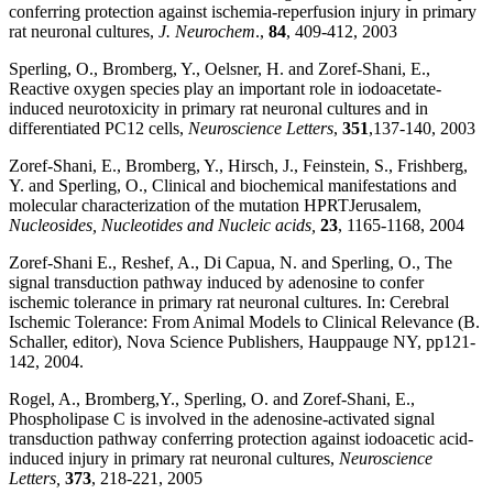
conferring protection against ischemia-reperfusion injury in primary
rat neuronal cultures,
J. Neurochem
.,
84
, 409-412, 2003
Sperling, O., Bromberg, Y., Oelsner, H. and Zoref-Shani, E.,
Reactive oxygen species play an important role in iodoacetate-
induced neurotoxicity in primary rat neuronal cultures and in
differentiated PC12 cells,
Neuroscience Letters
,
351
,137-140, 2003
Zoref-Shani, E., Bromberg, Y., Hirsch, J., Feinstein, S., Frishberg,
Y. and Sperling, O., Clinical and biochemical manifestations and
molecular characterization of the mutation HPRTJerusalem,
Nucleosides, Nucleotides and Nucleic acids,
23
, 1165-1168, 2004
Zoref-Shani E., Reshef, A., Di Capua, N. and Sperling, O., The
signal transduction pathway induced by adenosine to confer
ischemic tolerance in primary rat neuronal cultures. In: Cerebral
Ischemic Tolerance: From Animal Models to Clinical Relevance (B.
Schaller, editor), Nova Science Publishers, Hauppauge NY, pp121-
142, 2004.
Rogel, A., Bromberg,Y., Sperling, O. and Zoref-Shani, E.,
Phospholipase C is involved in the adenosine-activated signal
transduction pathway conferring protection against iodoacetic acid-
induced injury in primary rat neuronal cultures,
Neuroscience
Letters,
373
, 218-221, 2005