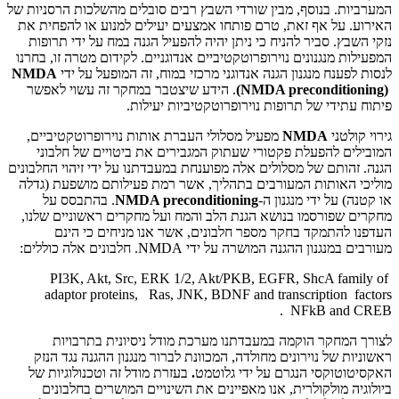
המערביות. בנוסף, מבין שורדי השבץ רבים סובלים מהשלכות הרסניות של
האירוע. על אף זאת, טרם פותחו אמצעים יעילים למנוע או להפחית את
נזקי השבץ. סביר להניח כי ניתן יהיה להפעיל הגנה במח על ידי תרופות
המפעילות מנגנונים נוירופרוטקטיביים אנדוגניים. לקידום מטרה זו, בחרנו
לנסות לפענח מנגנון הגנה אנדוגני מרכזי במוח, זה המופעל על ידי
NMDA
(NMDA preconditioning)
. הידע שיצטבר במחקר זה עשוי לאפשר
פיתוח עתידי של תרופות נוירופרוטקטיביות יעילות.
גירוי קולטני
NMDA
מפעיל מסלולי העברת אותות נוירופרוטקטיביים,
המובילים להפעלת פקטורי שעתוק המגבירים את ביטויים של חלבוני
הגנה. זהותם של מסלולים אלה מפוענחת במעבדתנו על ידי זיהוי החלבונים
מוליכי האותות המעורבים בתהליך, אשר רמת פעילותם מושפעת (גדלה
או קטנה) על ידי מנגנון ה-
NMDA preconditioning
. בהתבסס על
מחקרים שפורסמו בנושא הגנת הלב והמח ועל מחקרים ראשוניים שלנו,
העדפנו להתמקד בחקר מספר חלבונים, אשר אנו מניחים כי הינם
מעורבים במנגנון ההגנה המושרה על ידי
NMDA
. חלבונים אלה כוללים:
PI3K, Akt, Src, ERK 1/2, Akt/PKB, EGFR, ShcA family of
adaptor proteins, Ras, JNK, BDNF and transcription factors
NFkB and CREB .
לצורך המחקר הוקמה במעבדתנו מערכת מודל ניסיונית בתרבויות
ראשוניות של נוירונים מחולדה, המכוונת לברור מנגנון ההגנה נגד הנזק
האקסיטוטוקסי הנגרם על ידי גלוטמט
.
בעזרת מודל זה וטכנולוגיות של
ביולוגיה מולקולרית, אנו מאפיינים את השינויים המושרים בחלבונים