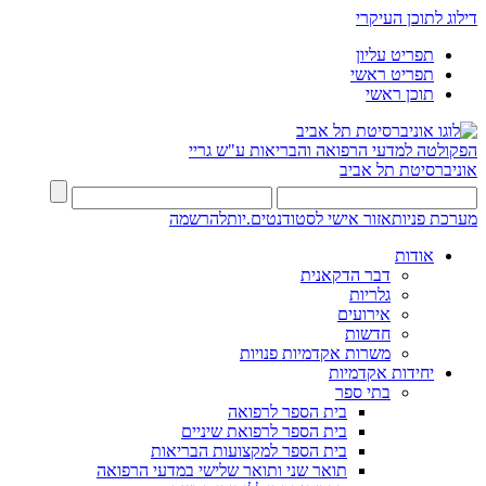
דילוג לתוכן העיקרי
תפריט עליון
תפריט ראשי
תוכן ראשי
הפקולטה למדעי הרפואה והבריאות ע"ש גריי
אוניברסיטת תל אביב
מערכת פניות
אזור אישי לסטודנטים.יות
להרשמה
אודות
דבר הדקאנית
גלריות
אירועים
חדשות
משרות אקדמיות פנויות
יחידות אקדמיות
בתי ספר
בית הספר לרפואה
בית הספר לרפואת שיניים
בית הספר למקצועות הבריאות
תואר שני ותואר שלישי במדעי הרפואה