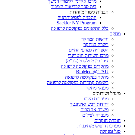
מרכז אקדמי ללימודי המשך
בית ספר לבריאות הציבור
תכניות לימוד מיוחדות
התכנית לפסיכותרפיה
Sackler NY Program
כלל התקנונים בפקולטה לרפואה
מחקר
חדשות המחקר
יושרה במחקר
הספרייה למדעי החיים
מרכז השירות הוטרינרי
ציוד בין מחלקתי (צב"מ)
מחקרים בפקולטה לרפואה
BioMed @ TAU
מחקר בפקולטה לרפואה
רשימת קתדרות בפקולטה לרפואה
מענקי מחקר
מינהל ושירותים
מערכות מידע
יחידות רכש ואינוונטר
משרד אב הבית
מעבדה לצילום
חוברת חוקרים
מערכת חיפוש מנחים.ות
סגל ומנהלה