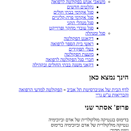
משאבי אנוש בפקולטה לרפואה
נקלטים חדשים
סגל אקדמי בבתי חולים
סגל אקדמי פרה-קליניים
סגל מנהלי תקני
סגל עובדי מחקר ופרוייקט
סגל ומנהלה
דקאנט הפקולטה
ראשי בית הספר לרפואה
בעלי תפקידים
מועצת הפקולטה
חברי סגל הפקולטה לרפואה
דקאני משנה בבתי החולים ובקהילה
הינך נמצא כאן
לדף הבית של אוניברסיטת תל אביב
»
הפקולטה למדעי הרפואה
והבריאות ע"ש גריי
פרופ' אסתר שני
בדימוס בגנטיקה מולקולרית של אדם וביוכימיה
גנטיקה מולקולרית של אדם וביוכימיה
בדימוס
ניווט מהיר: