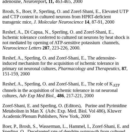
adenosine,
Neuroreport
, 11,
463-465, 2000
Brosh, S., Boer, P., Sperling, O. and Zoref-Shani, E., Elevated UTP
and CTP content in cultured neurons from HPRT-deficient
transgenic mice,
J. Molecular Neuroscience
14
, 87-91, 2000
Reshef, A., Di Capua, N., Sperling, O. and Zoref-Shani, E.,
Ischemic tolerance conferred to cultured rat neurons by heat shock is
not mediated by opening of ATP-sensitive potassium channels,
Neuroscience Letters
287
, 223-226, 2000.
Reshef, A., Sperling, O. and Zoref-Shani, E., The adenosine-
induced mechanism for the acquisition of ischemic tolerance in
primary rat neuronal cultures,
Pharmacology and Therapeutics
,
87
,
151-159, 2000
Reshef, A., Sperling, O. and Zoref-Shani, E., The role of K
ATP
chnnels in the acquisition of ischemic tolerance in rat neuronal
cultures,
Adv Exp Med Biol.,
486
, 217-221, 2000
Zoref-Shani, E. and Sperling, O. (Editors), Purine and Pyrimidine
Metabolism in Man X (Adv. Exp. Med. Biol. Vol 486), Kluwer
Academic/Plenum Publishers, New York, 2000
Boer, P., Brosh, S., Wasserman, L., Hammel, I., Zoref-Shani, E. and
Sperling, O., Decelareted rate of dendrite outgrowth from cultured