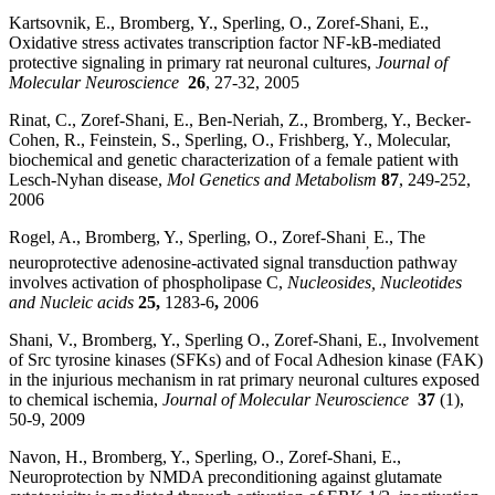
Kartsovnik, E., Bromberg, Y., Sperling, O., Zoref-Shani, E.,
Oxidative stress activates transcription factor NF-kB-mediated
protective signaling in primary rat neuronal cultures,
Journal of
Molecular Neuroscience
26
, 27-32, 2005
Rinat, C., Zoref-Shani, E., Ben-Neriah, Z., Bromberg, Y., Becker-
Cohen, R., Feinstein, S., Sperling, O., Frishberg, Y., Molecular,
biochemical and genetic characterization of a female patient with
Lesch-Nyhan disease,
Mol Genetics and Metabolism
87
, 249-252,
2006
Rogel, A., Bromberg, Y., Sperling, O., Zoref-Shani
E., The
,
neuroprotective adenosine-activated signal transduction pathway
involves activation of phospholipase C,
Nucleosides, Nucleotides
and Nucleic acids
25,
1283-6
,
2006
Shani, V., Bromberg, Y., Sperling O., Zoref-Shani, E., Involvement
of Src tyrosine kinases (SFKs) and of Focal Adhesion kinase (FAK)
in the injurious mechanism in rat primary neuronal cultures exposed
to chemical ischemia,
Journal of Molecular Neuroscience
37
(1),
50-9, 2009
Navon, H., Bromberg, Y., Sperling, O., Zoref-Shani, E.,
Neuroprotection by NMDA preconditioning against glutamate