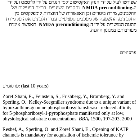
שפורטו לעיל על ידי הנזק האקסיטוטוקסי הנגרם על ידי גלוטמט ועל ידי
ה-
NMDA preconditioning
. נחקרים השינויים ברמת הפעילות של
החלבונים, מידת ביטויים וכן האפשרות של הווצרות קומפלקסים בין
החלבונים
.
ההשפעה של מעכבים ספציפיים עבור חלבונים אלה על מידת
ההגנה המושרית על ידי ה-
NMDA preconditioning
תאפשר אימות
מעורבותם במנגנון ההגנה
.
פרסומים
(last 10 years)
פרסומים:
Zoref-Shani, E., Feinstein, S., Frishberg, Y., Bromberg, Y. and
Sperling, O., Kelley-Seegmiller syndrome due to a unique variant of
hypoxanthine-guanine phosphoribosyltransferase: reduced affinity
for 5-phosphoribosyl-1-pyrophosphate manifested only at low,
physiological substrate concentrations,
BBA
,
1500
,
197-203, 2000
Reshef, A., Sperling, O. and Zoref-Shani, E., Opening of KATP
channels is mandatory for acquisition of ischemic tolerance by