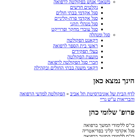
משאבי אנוש בפקולטה לרפואה
נקלטים חדשים
סגל אקדמי בבתי חולים
סגל אקדמי פרה-קליניים
סגל מנהלי תקני
סגל עובדי מחקר ופרוייקט
סגל ומנהלה
דקאנט הפקולטה
ראשי בית הספר לרפואה
בעלי תפקידים
מועצת הפקולטה
חברי סגל הפקולטה לרפואה
דקאני משנה בבתי החולים ובקהילה
הינך נמצא כאן
לדף הבית של אוניברסיטת תל אביב
»
הפקולטה למדעי הרפואה
והבריאות ע"ש גריי
פרופ' שלומי כהן
בי"ס ללימודי המשך ברפואה
סגל אקדמי קליני בפדיאטריה
בי"ס ללימודי המשך ברפואה