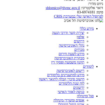
ניווט מהיר:
דואר אלקטרוני:
shlomico@tlvmc.gov.il
פקס:
03-6974181
לפרופיל האישי שלי במערכת CRIS
מידע כללי
יצירת קשר ודרכי הגעה
אלפון
דרושים
נהלי האוניברסיטה
מכרזים
מידע לשעת חירום
מבקרת האוניברסיטה
תקנון משמעת ופסקי דין
לימודים
רישום לאוניברסיטה
מידע למתעניינים בלימודים
חישוב סיכויי קבלה לתואר ראשון
לוח שנת הלימודים
ידיעונים
כניסה לאזור האישי
סגל ומינהלה
אגפים ומשרדי מינהלה
ארגון הסגל המנהלי