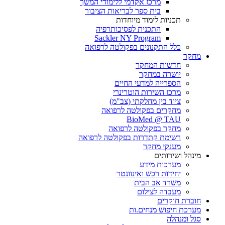
מרכז אקדמי ללימודי המשך
בית ספר לבריאות הציבור
תכניות לימוד מיוחדות
התכנית לפסיכותרפיה
Sackler NY Program
כלל התקנונים בפקולטה לרפואה
מחקר
חדשות המחקר
יושרה במחקר
הספרייה למדעי החיים
מרכז השירות הוטרינרי
ציוד בין מחלקתי (צב"מ)
מחקרים בפקולטה לרפואה
BioMed @ TAU
מחקר בפקולטה לרפואה
רשימת קתדרות בפקולטה לרפואה
מענקי מחקר
מינהל ושירותים
מערכות מידע
יחידות רכש ואינוונטר
משרד אב הבית
מעבדה לצילום
חוברת חוקרים
מערכת חיפוש מנחים.ות
סגל ומנהלה