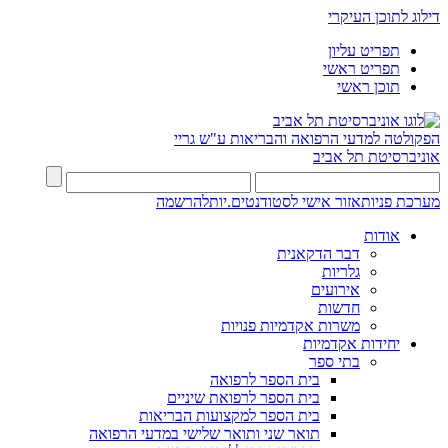
דילוג לתוכן העיקרי
תפריט עליון
תפריט ראשי
תוכן ראשי
הפקולטה למדעי הרפואה והבריאות ע"ש גריי
אוניברסיטת תל אביב
מערכת פניות
אזור אישי לסטודנטים.יות
להרשמה
אודות
דבר הדקאנית
גלריות
אירועים
חדשות
משרות אקדמיות פנויות
יחידות אקדמיות
בתי ספר
בית הספר לרפואה
בית הספר לרפואת שיניים
בית הספר למקצועות הבריאות
תואר שני ותואר שלישי במדעי הרפואה