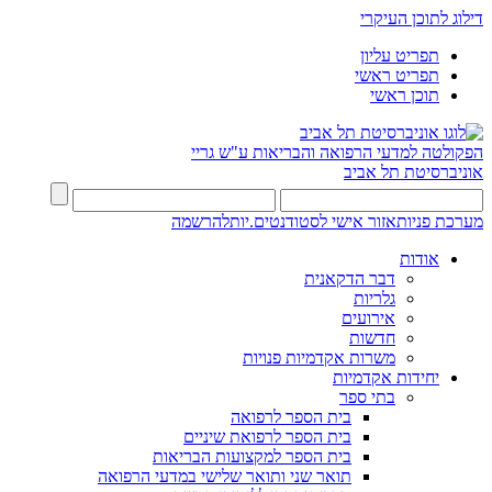
דילוג לתוכן העיקרי
תפריט עליון
תפריט ראשי
תוכן ראשי
הפקולטה למדעי הרפואה והבריאות ע"ש גריי
אוניברסיטת תל אביב
מערכת פניות
אזור אישי לסטודנטים.יות
להרשמה
אודות
דבר הדקאנית
גלריות
אירועים
חדשות
משרות אקדמיות פנויות
יחידות אקדמיות
בתי ספר
בית הספר לרפואה
בית הספר לרפואת שיניים
בית הספר למקצועות הבריאות
תואר שני ותואר שלישי במדעי הרפואה