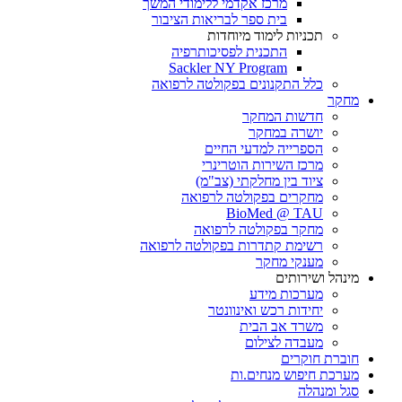
מרכז אקדמי ללימודי המשך
בית ספר לבריאות הציבור
תכניות לימוד מיוחדות
התכנית לפסיכותרפיה
Sackler NY Program
כלל התקנונים בפקולטה לרפואה
מחקר
חדשות המחקר
יושרה במחקר
הספרייה למדעי החיים
מרכז השירות הוטרינרי
ציוד בין מחלקתי (צב"מ)
מחקרים בפקולטה לרפואה
BioMed @ TAU
מחקר בפקולטה לרפואה
רשימת קתדרות בפקולטה לרפואה
מענקי מחקר
מינהל ושירותים
מערכות מידע
יחידות רכש ואינוונטר
משרד אב הבית
מעבדה לצילום
חוברת חוקרים
מערכת חיפוש מנחים.ות
סגל ומנהלה