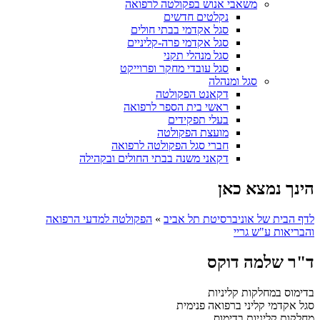
משאבי אנוש בפקולטה לרפואה
נקלטים חדשים
סגל אקדמי בבתי חולים
סגל אקדמי פרה-קליניים
סגל מנהלי תקני
סגל עובדי מחקר ופרוייקט
סגל ומנהלה
דקאנט הפקולטה
ראשי בית הספר לרפואה
בעלי תפקידים
מועצת הפקולטה
חברי סגל הפקולטה לרפואה
דקאני משנה בבתי החולים ובקהילה
הינך נמצא כאן
לדף הבית של אוניברסיטת תל אביב
»
הפקולטה למדעי הרפואה
והבריאות ע"ש גריי
ד"ר שלמה דוקס
בדימוס במחלקות קליניות
סגל אקדמי קליני ברפואה פנימית
מחלקות קליניות
בדימוס