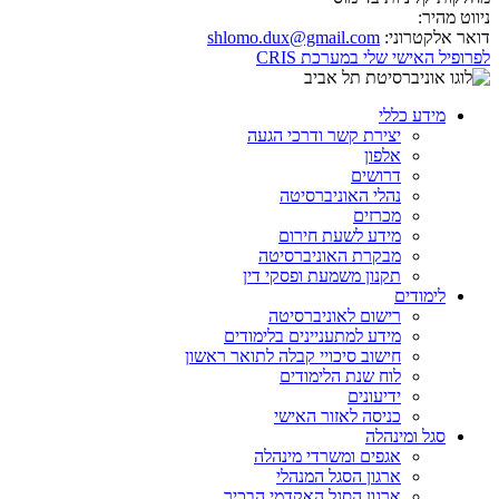
ניווט מהיר:
דואר אלקטרוני:
shlomo.dux@gmail.com
לפרופיל האישי שלי במערכת CRIS
מידע כללי
יצירת קשר ודרכי הגעה
אלפון
דרושים
נהלי האוניברסיטה
מכרזים
מידע לשעת חירום
מבקרת האוניברסיטה
תקנון משמעת ופסקי דין
לימודים
רישום לאוניברסיטה
מידע למתעניינים בלימודים
חישוב סיכויי קבלה לתואר ראשון
לוח שנת הלימודים
ידיעונים
כניסה לאזור האישי
סגל ומינהלה
אגפים ומשרדי מינהלה
ארגון הסגל המנהלי
ארגון הסגל האקדמי הבכיר