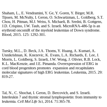
Shaham, L., E. Vendramini, Y. Ge, Y. Goren, Y. Birger, M.R.
Tijssen, M. McNulty, I. Geron, O. Schwartzman, L. Goldberg, S.T.
Chou, H. Pitman, M.J. Weiss, S. Michaeli, B. Sredni, B. Gottgens,
J.D. Crispino, J.W. Taub, and S. Izraeli. MicroRNA-486-5p is an
erythroid oncomiR of the myeloid leukemias of Down syndrome.
Blood, 2015. 125: 1292-301.
Tursky, M.L., D. Beck, J.A. Thoms, Y. Huang, A. Kumari, A.
Unnikrishnan, K. Knezevic, K. Evans, L.A. Richards, E. Lee, J.
Morris, L. Goldberg, S. Izraeli, J.W. Wong, J. Olivier, R.B. Lock,
K.L. MacKenzie, and J.E. Pimanda. Overexpression of ERG in
cord blood progenitors promotes expansion and recapitulates
molecular signatures of high ERG leukemias. Leukemia, 2015. 29:
819-27.
Tal, N., C. Shochat, I. Geron, D. Bercovich, and S. Izraeli.
Interleukin 7 and thymic stromal lymphopoietin: from immunity to
leukemia
.
Cell Mol Life Sci
, 2014. 71:365-78.