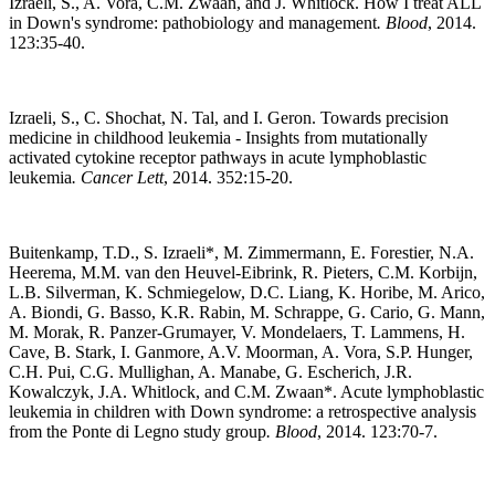
Izraeli, S., A. Vora, C.M. Zwaan, and J. Whitlock. How I treat ALL
in Down's syndrome: pathobiology and management
.
Blood
, 2014.
123:35-40.
Izraeli, S., C. Shochat, N. Tal, and I. Geron. Towards precision
medicine in childhood leukemia - Insights from mutationally
activated cytokine receptor pathways in acute lymphoblastic
leukemia
.
Cancer Lett
, 2014. 352:15-20.
Buitenkamp, T.D., S. Izraeli*, M. Zimmermann, E. Forestier, N.A.
Heerema, M.M. van den Heuvel-Eibrink, R. Pieters, C.M. Korbijn,
L.B. Silverman, K. Schmiegelow, D.C. Liang, K. Horibe, M. Arico,
A. Biondi, G. Basso, K.R. Rabin, M. Schrappe, G. Cario, G. Mann,
M. Morak, R. Panzer-Grumayer, V. Mondelaers, T. Lammens, H.
Cave, B. Stark, I. Ganmore, A.V. Moorman, A. Vora, S.P. Hunger,
C.H. Pui, C.G. Mullighan, A. Manabe, G. Escherich, J.R.
Kowalczyk, J.A. Whitlock, and C.M. Zwaan*. Acute lymphoblastic
leukemia in children with Down syndrome: a retrospective analysis
from the Ponte di Legno study group
.
Blood
, 2014. 123:70-7.