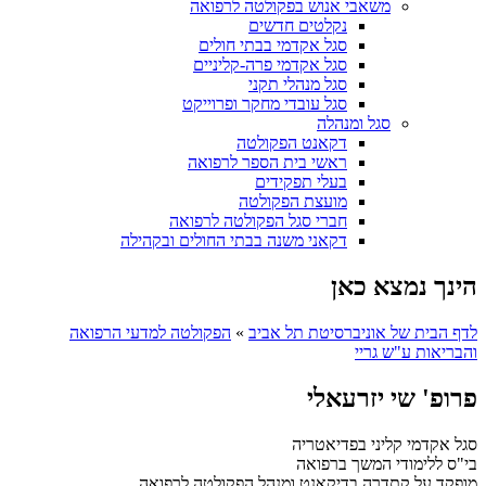
משאבי אנוש בפקולטה לרפואה
נקלטים חדשים
סגל אקדמי בבתי חולים
סגל אקדמי פרה-קליניים
סגל מנהלי תקני
סגל עובדי מחקר ופרוייקט
סגל ומנהלה
דקאנט הפקולטה
ראשי בית הספר לרפואה
בעלי תפקידים
מועצת הפקולטה
חברי סגל הפקולטה לרפואה
דקאני משנה בבתי החולים ובקהילה
הינך נמצא כאן
לדף הבית של אוניברסיטת תל אביב
»
הפקולטה למדעי הרפואה
והבריאות ע"ש גריי
פרופ' שי יזרעאלי
סגל אקדמי קליני בפדיאטריה
בי"ס ללימודי המשך ברפואה
מופקד על קתדרה בדיקאנט ומנהל הפקולטה לרפואה