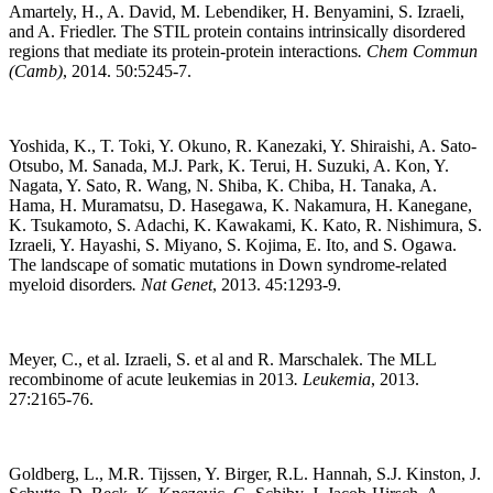
Amartely, H., A. David, M. Lebendiker, H. Benyamini, S. Izraeli,
and A. Friedler. The STIL protein contains intrinsically disordered
regions that mediate its protein-protein interactions
.
Chem Commun
(Camb)
, 2014. 50:5245-7.
Yoshida, K., T. Toki, Y. Okuno, R. Kanezaki, Y. Shiraishi, A. Sato-
Otsubo, M. Sanada, M.J. Park, K. Terui, H. Suzuki, A. Kon, Y.
Nagata, Y. Sato, R. Wang, N. Shiba, K. Chiba, H. Tanaka, A.
Hama, H. Muramatsu, D. Hasegawa, K. Nakamura, H. Kanegane,
K. Tsukamoto, S. Adachi, K. Kawakami, K. Kato, R. Nishimura, S.
Izraeli, Y. Hayashi, S. Miyano, S. Kojima, E. Ito, and S. Ogawa.
The landscape of somatic mutations in Down syndrome-related
myeloid disorders
.
Nat Genet
, 2013. 45:1293-9.
Meyer, C., et al. Izraeli, S. et al and R. Marschalek. The MLL
recombinome of acute leukemias in 2013
.
Leukemia
, 2013.
27:2165-76.
Goldberg, L., M.R. Tijssen, Y. Birger, R.L. Hannah, S.J. Kinston, J.