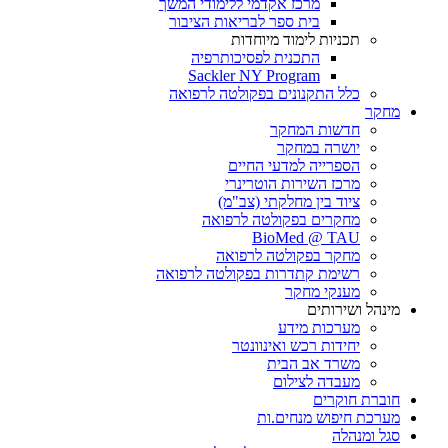
מרכז אקדמי ללימודי המשך
בית ספר לבריאות הציבור
תכניות לימוד מיוחדות
התכנית לפסיכותרפיה
Sackler NY Program
כלל התקנונים בפקולטה לרפואה
מחקר
חדשות המחקר
יושרה במחקר
הספרייה למדעי החיים
מרכז השירות הוטרינרי
ציוד בין מחלקתי (צב"מ)
מחקרים בפקולטה לרפואה
BioMed @ TAU
מחקר בפקולטה לרפואה
רשימת קתדרות בפקולטה לרפואה
מענקי מחקר
מינהל ושירותים
מערכות מידע
יחידות רכש ואינוונטר
משרד אב הבית
מעבדה לצילום
חוברת חוקרים
מערכת חיפוש מנחים.ות
סגל ומנהלה