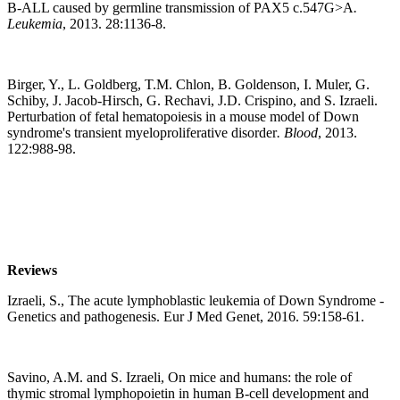
B-ALL caused by germline transmission of PAX5 c.547G>A
.
Leukemia
, 2013. 28:1136-8.
Birger, Y., L. Goldberg, T.M. Chlon, B. Goldenson, I. Muler, G.
Schiby, J. Jacob-Hirsch, G. Rechavi, J.D. Crispino, and S. Izraeli.
Perturbation of fetal hematopoiesis in a mouse model of Down
syndrome's transient myeloproliferative disorder
.
Blood
, 2013.
122:988-98.
Reviews
Izraeli, S., The acute lymphoblastic leukemia of Down Syndrome -
Genetics and pathogenesis. Eur J Med Genet, 2016. 59:158-61.
Savino, A.M. and S. Izraeli, On mice and humans: the role of
thymic stromal lymphopoietin in human B-cell development and