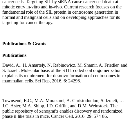
cancer cells. Targeting SIL by siRNA cause cancer cell death at
mitotic entry in-vitro and in-vivo. Current research focuses on the
fundamental role of the SIL protein in centrosome generation in
normal and malignant cells and on developing approaches for its
targeting for cancer therapy.
Publications & Grants
Publications
David, A., H. Amartely, N. Rabinowicz, M. Shamir, A. Friedler, and
S. Izraeli. Molecular basis of the STIL coiled coil oligomerization
explains its requirement for de-novo formation of centrosomes in
mammalian cells. Sci Rep, 2016. 6: 24296.
Townsend, E.C., M.A. Murakami, A. Christodoulou, S. Izraeli, …
J.C. Aster, M.A. Shipp, J.D. Griffin, and D.M. Weinstock. The
public repository of xenografts enables discovery and randomized
phase ii-like trials in mice. Cancer Cell, 2016. 29: 574-86.