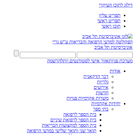
דילוג לתוכן העיקרי
תפריט עליון
תפריט ראשי
תוכן ראשי
הפקולטה למדעי הרפואה והבריאות ע"ש גריי
אוניברסיטת תל אביב
מערכת פניות
אזור אישי לסטודנטים.יות
להרשמה
אודות
דבר הדקאנית
גלריות
אירועים
חדשות
משרות אקדמיות פנויות
יחידות אקדמיות
בתי ספר
בית הספר לרפואה
בית הספר לרפואת שיניים
בית הספר למקצועות הבריאות
תואר שני ותואר שלישי במדעי הרפואה