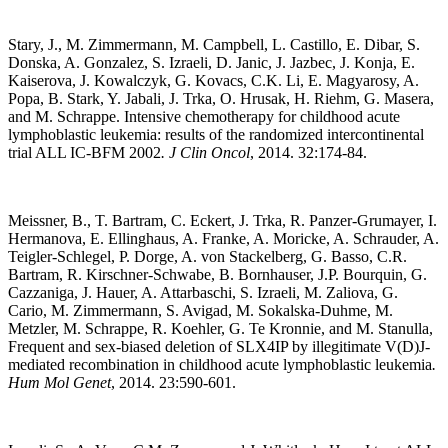
Stary, J., M. Zimmermann, M. Campbell, L. Castillo, E. Dibar, S.
Donska, A. Gonzalez, S. Izraeli, D. Janic, J. Jazbec, J. Konja, E.
Kaiserova, J. Kowalczyk, G. Kovacs, C.K. Li, E. Magyarosy, A.
Popa, B. Stark, Y. Jabali, J. Trka, O. Hrusak, H. Riehm, G. Masera,
and M. Schrappe. Intensive chemotherapy for childhood acute
lymphoblastic leukemia: results of the randomized intercontinental
trial ALL IC-BFM 2002
.
J Clin Oncol
, 2014. 32:174-84.
Meissner, B., T. Bartram, C. Eckert, J. Trka, R. Panzer-Grumayer, I.
Hermanova, E. Ellinghaus, A. Franke, A. Moricke, A. Schrauder, A.
Teigler-Schlegel, P. Dorge, A. von Stackelberg, G. Basso, C.R.
Bartram, R. Kirschner-Schwabe, B. Bornhauser, J.P. Bourquin, G.
Cazzaniga, J. Hauer, A. Attarbaschi, S. Izraeli, M. Zaliova, G.
Cario, M. Zimmermann, S. Avigad, M. Sokalska-Duhme, M.
Metzler, M. Schrappe, R. Koehler, G. Te Kronnie, and M. Stanulla,
Frequent and sex-biased deletion of SLX4IP by illegitimate V(D)J-
mediated recombination in childhood acute lymphoblastic leukemia
.
Hum Mol Genet
, 2014. 23:590-601.