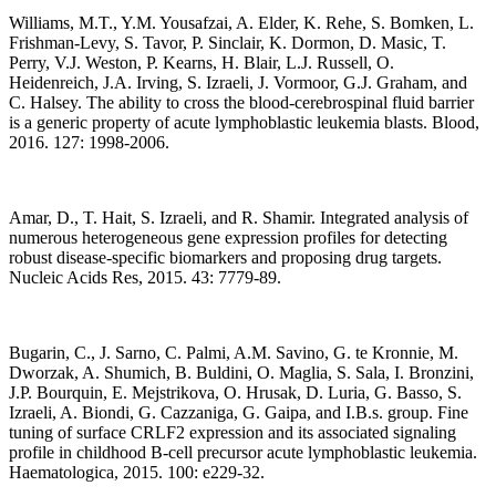
Williams, M.T., Y.M. Yousafzai, A. Elder, K. Rehe, S. Bomken, L.
Frishman-Levy, S. Tavor, P. Sinclair, K. Dormon, D. Masic, T.
Perry, V.J. Weston, P. Kearns, H. Blair, L.J. Russell, O.
Heidenreich, J.A. Irving, S. Izraeli, J. Vormoor, G.J. Graham, and
C. Halsey. The ability to cross the blood-cerebrospinal fluid barrier
is a generic property of acute lymphoblastic leukemia blasts. Blood,
2016. 127: 1998-2006.
Amar, D., T. Hait, S. Izraeli, and R. Shamir. Integrated analysis of
numerous heterogeneous gene expression profiles for detecting
robust disease-specific biomarkers and proposing drug targets.
Nucleic Acids Res, 2015. 43: 7779-89.
Bugarin, C., J. Sarno, C. Palmi, A.M. Savino, G. te Kronnie, M.
Dworzak, A. Shumich, B. Buldini, O. Maglia, S. Sala, I. Bronzini,
J.P. Bourquin, E. Mejstrikova, O. Hrusak, D. Luria, G. Basso, S.
Izraeli, A. Biondi, G. Cazzaniga, G. Gaipa, and I.B.s. group. Fine
tuning of surface CRLF2 expression and its associated signaling
profile in childhood B-cell precursor acute lymphoblastic leukemia.
Haematologica, 2015. 100: e229-32.