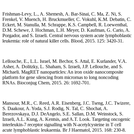
Frishman-Levy, L., A. Shemesh, A. Bar-Sinai, C. Ma, Z. Ni, S.
Frenkel, V. Muench, H. Bruckmueller, C. Vokuhl, K.M. Debatin, C.
Eckert, M. Stanulla, M. Schrappe, K.S. Campbell, R. Loewenthal,
D.M. Schewe, J. Hochman, L.H. Meyer, D. Kaufman, G. Cario, A.
Porgador, and S. Izraeli. Central nervous system acute lymphoblastic
leukemia: role of natural killer cells. Blood, 2015. 125: 3420-31.
Lellouche, E., L.L. Israel, M. Bechor, S. Attal, E. Kurlander, V.A.
Asher, A. Dolitzky, L. Shaham, S. Izraeli, J.P. Lellouche, and S.
Michaeli. MagRET nanoparticles: An iron oxide nanocomposite
platform for gene silencing from micrornas to long noncoding
RNAs. Bioconjug Chem, 2015. 26: 1692-701.
Mansour, M.R., C. Reed, A.R. Eisenberg, J.C. Tseng, J.C. Twizere,
S. Daakour, A. Yoda, S.J. Rodig, N. Tal, C. Shochat, A.
Berezovskaya, D.J. DeAngelo, S.E. Sallan, D.M. Weinstock, S.
Izraeli, A.L. Kung, A. Kentsis, and A.T. Look. Targeting oncogenic
interleukin-7 receptor signalling with N-acetylcysteine in T cell
acute lymphoblastic leukaemia. Br J Haematol, 2015. 168: 230-8.