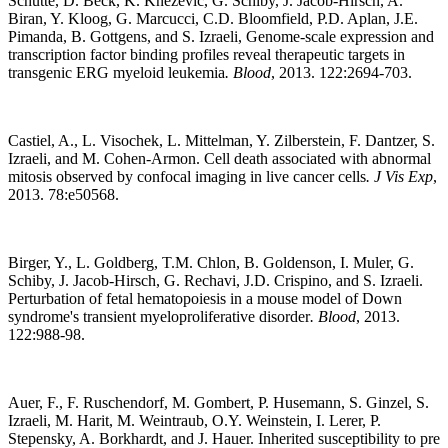
Schutte, D. Beck, K. Knezevic, G. Schiby, J. Jacob-Hirsch, A.
Biran, Y. Kloog, G. Marcucci, C.D. Bloomfield, P.D. Aplan, J.E.
Pimanda, B. Gottgens, and S. Izraeli, Genome-scale expression and
transcription factor binding profiles reveal therapeutic targets in
transgenic ERG myeloid leukemia
.
Blood
, 2013. 122:2694-703.
Castiel, A., L. Visochek, L. Mittelman, Y. Zilberstein, F. Dantzer, S.
Izraeli, and M. Cohen-Armon. Cell death associated with abnormal
mitosis observed by confocal imaging in live cancer cells
.
J Vis Exp
,
2013. 78:e50568.
Birger, Y., L. Goldberg, T.M. Chlon, B. Goldenson, I. Muler, G.
Schiby, J. Jacob-Hirsch, G. Rechavi, J.D. Crispino, and S. Izraeli.
Perturbation of fetal hematopoiesis in a mouse model of Down
syndrome's transient myeloproliferative disorder
.
Blood
, 2013.
122:988-98.
Auer, F., F. Ruschendorf, M. Gombert, P. Husemann, S. Ginzel, S.
Izraeli, M. Harit, M. Weintraub, O.Y. Weinstein, I. Lerer, P.
Stepensky, A. Borkhardt, and J. Hauer. Inherited susceptibility to pre