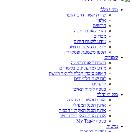
מידע כללי
יצירת קשר ודרכי הגעה
אלפון
דרושים
נהלי האוניברסיטה
מכרזים
מידע לשעת חירום
מבקרת האוניברסיטה
תקנון משמעת ופסקי דין
לימודים
רישום לאוניברסיטה
מידע למתעניינים בלימודים
חישוב סיכויי קבלה לתואר ראשון
לוח שנת הלימודים
ידיעונים
כניסה לאזור האישי
סגל ומינהלה
אגפים ומשרדי מינהלה
ארגון הסגל המנהלי
ארגון הסגל האקדמי הבכיר
ארגון הסגל האקדמי הזוטר
כניסה ל-My Tau
נגישות
נגישות בקמפוס