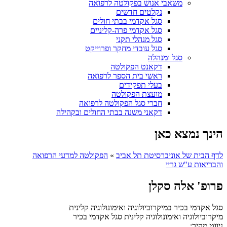
משאבי אנוש בפקולטה לרפואה
נקלטים חדשים
סגל אקדמי בבתי חולים
סגל אקדמי פרה-קליניים
סגל מנהלי תקני
סגל עובדי מחקר ופרוייקט
סגל ומנהלה
דקאנט הפקולטה
ראשי בית הספר לרפואה
בעלי תפקידים
מועצת הפקולטה
חברי סגל הפקולטה לרפואה
דקאני משנה בבתי החולים ובקהילה
הינך נמצא כאן
לדף הבית של אוניברסיטת תל אביב
»
הפקולטה למדעי הרפואה
והבריאות ע"ש גריי
פרופ' אלה סקלן
סגל אקדמי בכיר במיקרוביולוגיה ואימונולוגיה קלינית
מיקרוביולוגיה ואימונולוגיה קלינית
סגל אקדמי בכיר
ניווט מהיר: