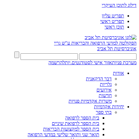
דילוג לתוכן העיקרי
תפריט עליון
תפריט ראשי
תוכן ראשי
הפקולטה למדעי הרפואה והבריאות ע"ש גריי
אוניברסיטת תל אביב
מערכת פניות
אזור אישי לסטודנטים.יות
להרשמה
אודות
דבר הדקאנית
גלריות
אירועים
חדשות
משרות אקדמיות פנויות
יחידות אקדמיות
בתי ספר
בית הספר לרפואה
בית הספר לרפואת שיניים
בית הספר למקצועות הבריאות
תואר שני ותואר שלישי במדעי הרפואה