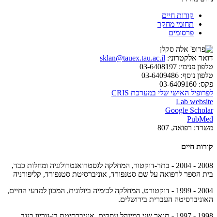
קורות חיים
תחומי מחקר
פרסומים
דואר אלקטרוני:
sklan@tauex.tau.ac.il
טלפון פנימי:
03-6408197
טלפון נוסף:
03-6409486
פקס:
03-6409160
לפרופיל האישי שלי במערכת CRIS
Lab website
Google Scholar
PubMed
משרד:
רפואה, 807
קורות חיים
2008 - 2004 - בתר-דוקטור, המחלקה לגסטרואנטרולוגיה ומחלות כבד,
בית הספר לרפואה על שם סטנפורד, אוניברסיטת סטנפורד, קליפורניה
2004 - 1999 - דוקטורט, המחלקה לכימיה ביולוגית, המכון למדעי החיים,
האוניברסיטה העברית בירושלים.
1998 - 1997 - תואר שני במינהל עסקים, אוניברסיטת בן-גוריון בנגב