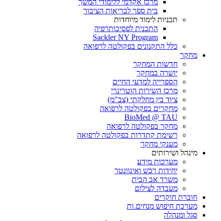
מרכז אקדמי ללימודי המשך
בית ספר לבריאות הציבור
תכניות לימוד מיוחדות
התכנית לפסיכותרפיה
Sackler NY Program
כלל התקנונים בפקולטה לרפואה
מחקר
חדשות המחקר
יושרה במחקר
הספרייה למדעי החיים
מרכז השירות הוטרינרי
ציוד בין מחלקתי (צב"מ)
מחקרים בפקולטה לרפואה
BioMed @ TAU
מחקר בפקולטה לרפואה
רשימת קתדרות בפקולטה לרפואה
מענקי מחקר
מינהל ושירותים
מערכות מידע
יחידות רכש ואינוונטר
משרד אב הבית
מעבדה לצילום
חוברת חוקרים
מערכת חיפוש מנחים.ות
סגל ומנהלה