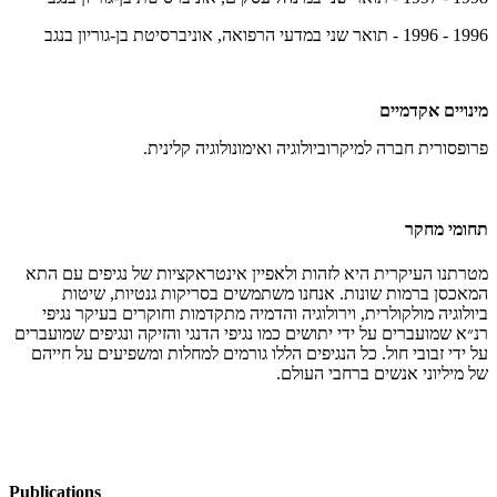
1996 - 1996 - תואר שני במדעי הרפואה, אוניברסיטת בן-גוריון בנגב
מינויים אקדמיים
פרופסורית חברה למיקרוביולוגיה ואימונולוגיה קלינית.
תחומי מחקר
מטרתנו העיקרית היא לזהות ולאפיין אינטראקציות של נגיפים עם התא
המאכסן ברמות שונות. אנחנו משתמשים בסריקות גנטיות, שיטות
ביולוגיה מולקולרית, וירולוגיה והדמיה מתקדמות וחוקרים בעיקר נגיפי
רנ״א שמועברים על ידי יתושים כמו נגיפי הדנגי והזיקה ונגיפים שמועברים
על ידי זבובי חול. כל הנגיפים הללו גורמים למחלות ומשפיעים על חייהם
של מיליוני אנשים ברחבי העולם.
Publications