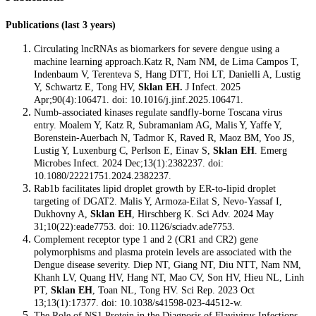
Publications (last 3 years)
Circulating lncRNAs as biomarkers for severe dengue using a
machine learning approach.Katz R, Nam NM, de Lima Campos T,
Indenbaum V, Terenteva S, Hang DTT, Hoi LT, Danielli A, Lustig
Y, Schwartz E, Tong HV,
Sklan EH.
J Infect. 2025
Apr;90(4):106471. doi: 10.1016/j.jinf.2025.106471.
Numb-associated kinases regulate sandfly-borne Toscana virus
entry. Moalem Y, Katz R, Subramaniam AG, Malis Y, Yaffe Y,
Borenstein-Auerbach N, Tadmor K, Raved R, Maoz BM, Yoo JS,
Lustig Y, Luxenburg C, Perlson E, Einav S,
Sklan EH
. Emerg
Microbes Infect. 2024 Dec;13(1):2382237. doi:
10.1080/22221751.2024.2382237.
Rab1b facilitates lipid droplet growth by ER-to-lipid droplet
targeting of DGAT2. Malis Y, Armoza-Eilat S, Nevo-Yassaf I,
Dukhovny A,
Sklan EH
, Hirschberg K. Sci Adv. 2024 May
31;10(22):eade7753. doi: 10.1126/sciadv.ade7753.
Complement receptor type 1 and 2 (CR1 and CR2) gene
polymorphisms and plasma protein levels are associated with the
Dengue disease severity. Diep NT, Giang NT, Diu NTT, Nam NM,
Khanh LV, Quang HV, Hang NT, Mao CV, Son HV, Hieu NL, Linh
PT,
Sklan EH
, Toan NL, Tong HV. Sci Rep. 2023 Oct
13;13(1):17377. doi: 10.1038/s41598-023-44512-w.
The Role of NS1 Protein in the Diagnosis of Flavivirus Infections.