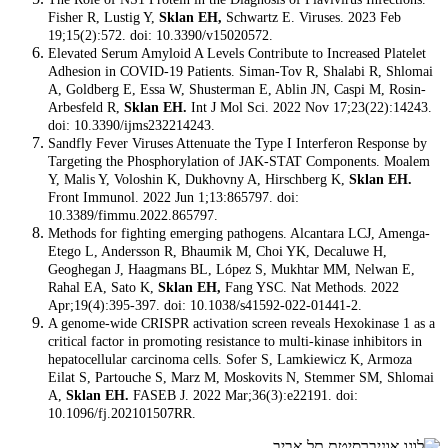
Fisher R, Lustig Y,
Sklan EH,
Schwartz E. Viruses. 2023 Feb
19;15(2):572. doi: 10.3390/v15020572.
Elevated Serum Amyloid A Levels Contribute to Increased Platelet
Adhesion in COVID-19 Patients. Siman-Tov R, Shalabi R, Shlomai
A, Goldberg E, Essa W, Shusterman E, Ablin JN, Caspi M, Rosin-
Arbesfeld R,
Sklan EH.
Int J Mol Sci. 2022 Nov 17;23(22):14243.
doi: 10.3390/ijms232214243.
Sandfly Fever Viruses Attenuate the Type I Interferon Response by
Targeting the Phosphorylation of JAK-STAT Components. Moalem
Y, Malis Y, Voloshin K, Dukhovny A, Hirschberg K,
Sklan EH.
Front Immunol. 2022 Jun 1;13:865797. doi:
10.3389/fimmu.2022.865797.
Methods for fighting emerging pathogens. Alcantara LCJ, Amenga-
Etego L, Andersson R, Bhaumik M, Choi YK, Decaluwe H,
Geoghegan J, Haagmans BL, López S, Mukhtar MM, Nelwan E,
Rahal EA, Sato K,
Sklan EH,
Fang YSC. Nat Methods. 2022
Apr;19(4):395-397. doi: 10.1038/s41592-022-01441-2.
A genome-wide CRISPR activation screen reveals Hexokinase 1 as a
critical factor in promoting resistance to multi-kinase inhibitors in
hepatocellular carcinoma cells. Sofer S, Lamkiewicz K, Armoza
Eilat S, Partouche S, Marz M, Moskovits N, Stemmer SM, Shlomai
A,
Sklan EH.
FASEB J. 2022 Mar;36(3):e22191. doi:
10.1096/fj.202101507RR.