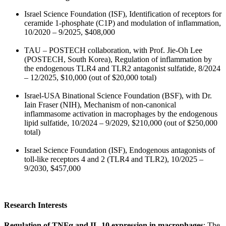
Israel Science Foundation (ISF), Identification of receptors for
ceramide 1-phosphate (C1P) and modulation of inflammation,
10/2020 – 9/2025, $408,000
TAU – POSTECH collaboration, with Prof. Jie-Oh Lee
(POSTECH, South Korea), Regulation of inflammation by
the endogenous TLR4 and TLR2 antagonist sulfatide, 8/2024
– 12/2025, $10,000 (out of $20,000 total)
Israel-USA Binational Science Foundation (BSF), with Dr.
Iain Fraser (NIH), Mechanism of non-canonical
inflammasome activation in macrophages by the endogenous
lipid sulfatide, 10/2024 – 9/2029, $210,000 (out of $250,000
total)
Israel Science Foundation (ISF), Endogenous antagonists of
toll-like receptors 4 and 2 (TLR4 and TLR2), 10/2025 –
9/2030, $457,000
Research Interests
Regulation of TNFα and IL-10 expression in macrophages
: The