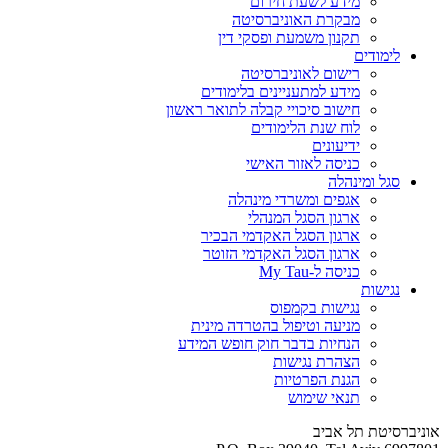
מידע לשעת חירום
מבקרת האוניברסיטה
תקנון משמעת ופסקי דין
לימודים
רישום לאוניברסיטה
מידע למתעניינים בלימודים
חישוב סיכויי קבלה לתואר ראשון
לוח שנת הלימודים
ידיעונים
כניסה לאזור האישי
סגל ומינהלה
אגפים ומשרדי מינהלה
ארגון הסגל המנהלי
ארגון הסגל האקדמי הבכיר
ארגון הסגל האקדמי הזוטר
כניסה ל-My Tau
נגישות
נגישות בקמפוס
מניעה וטיפול בהטרדה מינית
הנחיות בדבר חוק חופש המידע
הצהרת נגישות
הגנת הפרטיות
תנאי שימוש
אוניברסיטת תל אביב