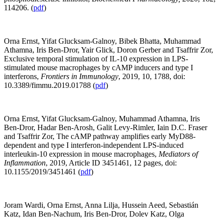
114206. (
pdf
)
Orna Ernst, Yifat Glucksam-Galnoy, Bibek Bhatta, Muhammad
Athamna, Iris Ben-Dror, Yair Glick, Doron Gerber and Tsaffrir Zor,
Exclusive temporal stimulation of IL-10 expression in LPS-
stimulated mouse macrophages by cAMP inducers and type I
interferons,
Frontiers in Immunology
, 2019, 10, 1788, doi:
10.3389/fimmu.2019.01788 (
pdf
)
Orna Ernst, Yifat Glucksam-Galnoy, Muhammad Athamna, Iris
Ben-Dror, Hadar Ben-Arosh, Galit Levy-Rimler, Iain D.C. Fraser
and Tsaffrir Zor, The cAMP pathway amplifies early MyD88-
dependent and type I interferon-independent LPS-induced
interleukin-10 expression in mouse macrophages,
Mediators of
Inflammation
, 2019, Article ID 3451461, 12 pages, doi:
10.1155/2019/3451461 (
pdf
)
Joram Wardi, Orna Ernst, Anna Lilja, Hussein Aeed, Sebastián
Katz, Idan Ben-Nachum, Iris Ben-Dror, Dolev Katz, Olga