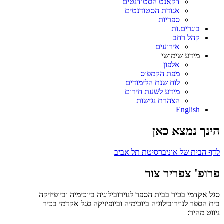
דקאנט הסטודנטים
אגודת הסטודנטים
ספריות
בוגרים.ות
קהל רחב
אירועים
מידע שימושי
אלפון
מפת הקמפוס
לוח שנת הלימודים
מידע לשעת חירום
הצהרת נגישות
English
הינך נמצא כאן
לדף הבית של אוניברסיטת תל אביב
פרופ' צפריר צור
סגל אקדמי בכיר בבית הספר לנוירובילוגיה ביוכימיה וביופיזיקה
בית הספר לנוירובילוגיה ביוכימיה וביופיזיקה
סגל אקדמי בכיר
ניווט מהיר: