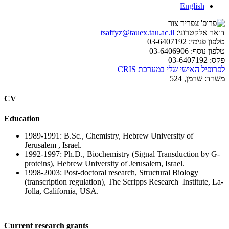
English
דואר אלקטרוני:
tsaffyz@tauex.tau.ac.il
טלפון פנימי:
03-6407192
טלפון נוסף:
03-6406906
פקס:
03-6407192
לפרופיל האישי שלי במערכת CRIS
משרד:
שרמן, 524
CV
Education
1989-1991: B.Sc., Chemistry, Hebrew University of
Jerusalem , Israel.
1992-1997: Ph.D., Biochemistry (Signal Transduction by G-
proteins), Hebrew University of Jerusalem, Israel.
1998-2003: Post-doctoral research, Structural Biology
(transcription regulation), The Scripps Research Institute, La-
Jolla, California, USA.
Current research grants