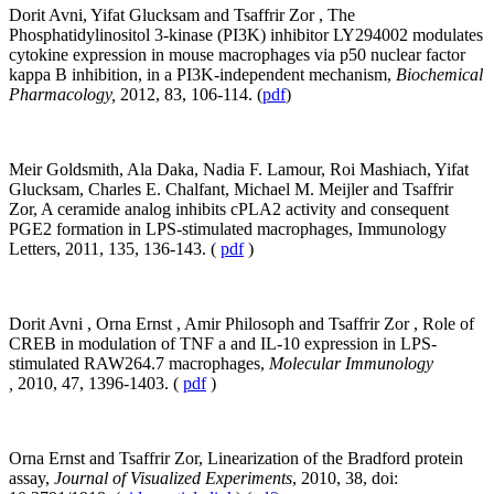
Dorit Avni, Yifat Glucksam and Tsaffrir Zor , The
Phosphatidylinositol 3-kinase (PI3K) inhibitor LY294002 modulates
cytokine expression in mouse macrophages via p50 nuclear factor
kappa B inhibition, in a PI3K-independent mechanism,
Biochemical
Pharmacology,
2012, 83, 106-114. (
pdf
)
Meir Goldsmith, Ala Daka, Nadia F. Lamour, Roi Mashiach, Yifat
Glucksam, Charles E. Chalfant, Michael M. Meijler and Tsaffrir
Zor, A ceramide analog inhibits cPLA2 activity and consequent
PGE2 formation in LPS-stimulated macrophages, Immunology
Letters, 2011, 135, 136-143. (
pdf
)
Dorit Avni , Orna Ernst , Amir Philosoph and Tsaffrir Zor , Role of
CREB in modulation of TNF a and IL-10 expression in LPS-
stimulated RAW264.7 macrophages,
Molecular Immunology
,
2010, 47, 1396-1403. (
pdf
)
Orna Ernst and Tsaffrir Zor, Linearization of the Bradford protein
assay,
Journal of Visualized Experiments
, 2010, 38, doi: