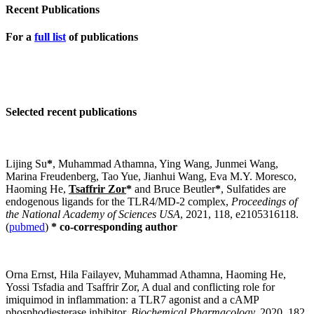
Recent Publications
For a
full list
of publications
Selected recent publications
Lijing Su
*
, Muhammad Athamna, Ying Wang, Junmei Wang,
Marina Freudenberg, Tao Yue, Jianhui Wang, Eva M.Y. Moresco,
Haoming He,
Tsaffrir Zor
*
and Bruce Beutler
*
, Sulfatides are
endogenous ligands for the TLR4/MD-2 complex,
Proceedings of
the National Academy of Sciences USA
, 2021, 118, e2105316118.
(
pubmed
)
* co-corresponding author
Orna Ernst, Hila Failayev, Muhammad Athamna, Haoming He,
Yossi Tsfadia and Tsaffrir Zor, A dual and conflicting role for
imiquimod in inflammation: a TLR7 agonist and a cAMP
phosphodiesterase inhibitor,
Biochemical Pharmacology,
2020, 182,