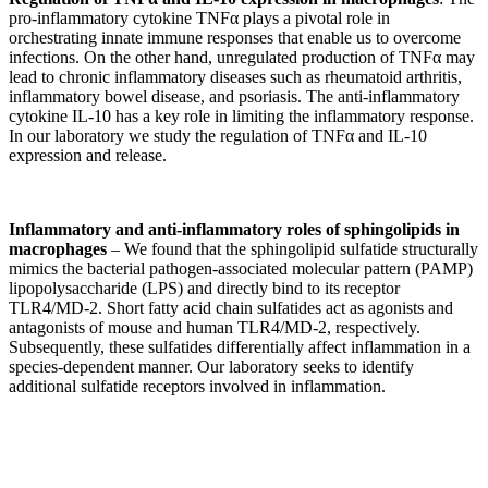
pro-inflammatory cytokine TNFα plays a pivotal role in
orchestrating innate immune responses that enable us to overcome
infections. On the other hand, unregulated production of TNFα may
lead to chronic inflammatory diseases such as rheumatoid arthritis,
inflammatory bowel disease, and psoriasis. The anti-inflammatory
cytokine IL-10 has a key role in limiting the inflammatory response.
In our laboratory we study the regulation of TNFα and IL-10
expression and release.
Inflammatory and anti-inflammatory roles of sphingolipids in
macrophages
– We found that the sphingolipid sulfatide structurally
mimics the bacterial pathogen-associated molecular pattern (PAMP)
lipopolysaccharide (LPS) and directly bind to its receptor
TLR4/MD-2. Short fatty acid chain sulfatides act as agonists and
antagonists of mouse and human TLR4/MD-2, respectively.
Subsequently, these sulfatides differentially affect inflammation in a
species-dependent manner. Our laboratory seeks to identify
additional sulfatide receptors involved in inflammation.