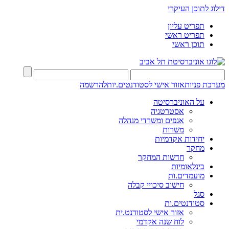
דילוג לתוכן העיקרי
תפריט עליון
תפריט ראשי
תוכן ראשי
מערכת פניות
אזור אישי לסטודנטים.יות
להרשמה
על האוניברסיטה
אסטרטגיה
אגפים ומשרדי מנהלה
משרות
יחידות אקדמיות
מחקר
חדשות המחקר
בינלאומיות
מועמדים.ות
חישוב סיכויי קבלה
סגל
סטודנטים.ות
אזור אישי לסטודנט.ית
לוח שנה אקדמי