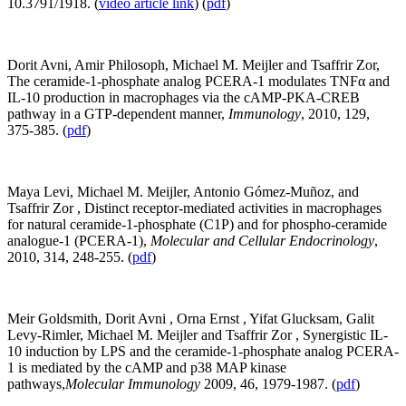
10.3791/1918. (
video article link
) (
pdf
)
Dorit Avni, Amir Philosoph, Michael M. Meijler and Tsaffrir Zor,
The ceramide-1-phosphate analog PCERA-1 modulates TNFα and
IL-10 production in macrophages via the cAMP-PKA-CREB
pathway in a GTP-dependent manner,
Immunology
, 2010, 129,
375-385. (
pdf
)
Maya Levi, Michael M. Meijler, Antonio Gómez-Muñoz, and
Tsaffrir Zor , Distinct receptor-mediated activities in macrophages
for natural ceramide-1-phosphate (C1P) and for phospho-ceramide
analogue-1 (PCERA-1),
Molecular and Cellular Endocrinology
,
2010, 314, 248-255. (
pdf
)
Meir Goldsmith, Dorit Avni , Orna Ernst , Yifat Glucksam, Galit
Levy-Rimler, Michael M. Meijler and Tsaffrir Zor , Synergistic IL-
10 induction by LPS and the ceramide-1-phosphate analog PCERA-
1 is mediated by the cAMP and p38 MAP kinase
pathways,
Molecular Immunology
2009, 46, 1979-1987. (
pdf
)