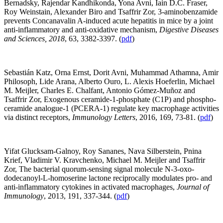
Bernadsky, Rajendar Kandhikonda, Yona Avni, Iain D.C. Fraser,
Roy Weinstain, Alexander Biro and Tsaffrir Zor, 3-aminobenzamide
prevents Concanavalin A-induced acute hepatitis in mice by a joint
anti-inflammatory and anti-oxidative mechanism,
Digestive Diseases
and Sciences, 2018
, 63, 3382-3397. (
pdf
)
Sebastián Katz, Orna Ernst, Dorit Avni, Muhammad Athamna, Amir
Philosoph, Lide Arana, Alberto Ouro, L. Alexis Hoeferlin, Michael
M. Meijler, Charles E. Chalfant, Antonio Gómez-Muñoz and
Tsaffrir Zor, Exogenous ceramide-1-phosphate (C1P) and phospho-
ceramide analogue-1 (PCERA-1) regulate key macrophage activities
via distinct receptors,
Immunology Letters
, 2016, 169, 73-81. (
pdf
)
Yifat Glucksam-Galnoy, Roy Sananes, Nava Silberstein, Pnina
Krief, Vladimir V. Kravchenko, Michael M. Meijler and Tsaffrir
Zor, The bacterial quorum-sensing signal molecule N-3-oxo-
dodecanoyl-L-homoserine lactone reciprocally modulates pro- and
anti-inflammatory cytokines in activated macrophages,
Journal of
Immunology
, 2013, 191, 337-344. (
pdf
)