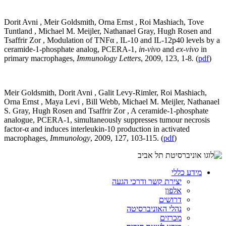
Dorit Avni , Meir Goldsmith, Orna Ernst , Roi Mashiach, Tove
Tuntland , Michael M. Meijler, Nathanael Gray, Hugh Rosen and
Tsaffrir Zor , Modulation of TNFα , IL-10 and IL-12p40 levels by a
ceramide-1-phosphate analog, PCERA-1,
in-vivo
and
ex-vivo
in
primary macrophages,
Immunology Letters
, 2009, 123, 1-8
.
(
pdf
)
Meir Goldsmith, Dorit Avni , Galit Levy-Rimler, Roi Mashiach,
Orna Ernst , Maya Levi , Bill Webb, Michael M. Meijler, Nathanael
S. Gray, Hugh Rosen and Tsaffrir Zor , A ceramide-1-phosphate
analogue, PCERA-1, simultaneously suppresses tumour necrosis
factor-α and induces interleukin-10 production in activated
macrophages,
Immunology
, 2009, 127, 103-115. (
pdf
)
מידע כללי
יצירת קשר ודרכי הגעה
אלפון
דרושים
נהלי האוניברסיטה
מכרזים