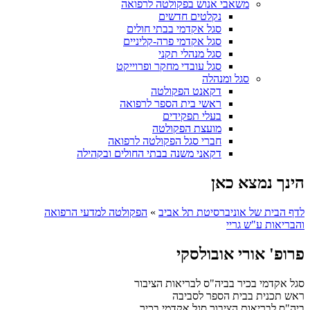
משאבי אנוש בפקולטה לרפואה
נקלטים חדשים
סגל אקדמי בבתי חולים
סגל אקדמי פרה-קליניים
סגל מנהלי תקני
סגל עובדי מחקר ופרוייקט
סגל ומנהלה
דקאנט הפקולטה
ראשי בית הספר לרפואה
בעלי תפקידים
מועצת הפקולטה
חברי סגל הפקולטה לרפואה
דקאני משנה בבתי החולים ובקהילה
הינך נמצא כאן
לדף הבית של אוניברסיטת תל אביב
»
הפקולטה למדעי הרפואה
והבריאות ע"ש גריי
פרופ' אורי אובולסקי
סגל אקדמי בכיר בביה"ס לבריאות הציבור
ראש תכנית בבית הספר לסביבה
ביה"ס לבריאות הציבור
סגל אקדמי בכיר