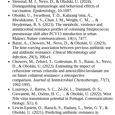
Stensrud, M. J., Nevo, D., & Obolski, U. (2024).
Distinguishing immunologic and behavioral effects of
vaccination.
Epidemiology
, 10-1097.
Obolski, U., Swarthout, T. D., Kalizang’oma, A.,
Mwalukomo, T. S., Chan, J. M., Weight, C. M., ... &
Heyderman, R. S. (2023). The metabolic, virulence and
antimicrobial resistance profiles of colonising Streptococcus
pneumoniae shift after PCV13 introduction in urban
Malawi.
Nature communications
,
14
(1), 7477.
Baraz, A., Chowers, M., Nevo, D., & Obolski, U. (2023).
The time-varying association between previous antibiotic use
and antibiotic resistance.
Clinical Microbiology and
Infection
,
29
(3), 390-e1.
Chowers, M., Zehavi, T., Gottesman, B. S., Baraz, A., Nevo,
D., & Obolski, U. (2022). Estimating the impact of
cefuroxime versus cefazolin and amoxicillin/clavulanate use
on future collateral resistance: a retrospective
comparison.
Journal of Antimicrobial Chemotherapy
,
77
(7),
1992-1995.
Lourenço, J., Barros, S. C., Zé-Zé, L., Damineli, D. S.,
Giovanetti, M., Osório, H. C., ... & Obolski, U. (2022). West
Nile virus transmission potential in Portugal.
Communications
biology
,
5
(1), 6.
Lewin-Epstein, O., Baruch, S., Hadany, L., Stein, G. Y., &
Obolski, U. (2021). Predicting antibiotic resistance in