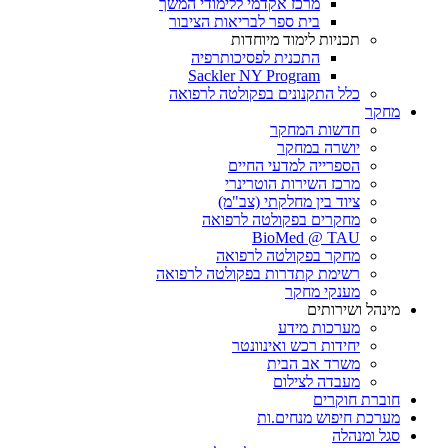
מרכז אקדמי ללימודי המשך
בית ספר לבריאות הציבור
תכניות לימוד מיוחדות
התכנית לפסיכותרפיה
Sackler NY Program
כלל התקנונים בפקולטה לרפואה
מחקר
חדשות המחקר
יושרה במחקר
הספרייה למדעי החיים
מרכז השירות הוטרינרי
ציוד בין מחלקתי (צב"מ)
מחקרים בפקולטה לרפואה
BioMed @ TAU
מחקר בפקולטה לרפואה
רשימת קתדרות בפקולטה לרפואה
מענקי מחקר
מינהל ושירותים
מערכות מידע
יחידות רכש ואינוונטר
משרד אב הבית
מעבדה לצילום
חוברת חוקרים
מערכת חיפוש מנחים.ות
סגל ומנהלה