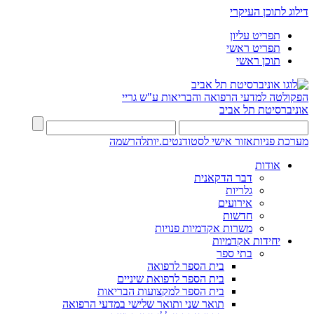
דילוג לתוכן העיקרי
תפריט עליון
תפריט ראשי
תוכן ראשי
הפקולטה למדעי הרפואה והבריאות ע"ש גריי
אוניברסיטת תל אביב
מערכת פניות
אזור אישי לסטודנטים.יות
להרשמה
אודות
דבר הדקאנית
גלריות
אירועים
חדשות
משרות אקדמיות פנויות
יחידות אקדמיות
בתי ספר
בית הספר לרפואה
בית הספר לרפואת שיניים
בית הספר למקצועות הבריאות
תואר שני ותואר שלישי במדעי הרפואה