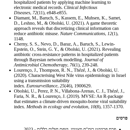
hospitalized patients by applying machine learning to
electronic medical records.
Clinical Infectious
Diseases
,
72
(11), e848-e855.
Diamant, M., Baruch, S., Kassem, E., Muhsen, K., Samet,
D., Leshno, M., & Obolski, U. (2021). A game theoretic
approach reveals that discretizing clinical information can
reduce antibiotic misuse.
Nature Communications
,
12
(1),
1148.
Cherny, S. S., Nevo, D., Baraz, A., Baruch, S., Lewin-
Epstein, O., Stein, G. Y., & Obolski, U. (2021). Revealing
antibiotic cross-resistance patterns in hospitalized patients
through Bayesian network modelling.
Journal of
Antimicrobial Chemotherapy
,
76
(1), 239-248.
Lourenço, J., Thompson, R. N., Thézé, J., & Obolski, U.
(2020). Characterising West Nile virus epidemiology in Israel
using a transmission suitability
index.
Eurosurveillance
,
25
(46), 1900629.
Obolski, U., Perez, P. N., Villabona‐Arenas, C. J., Thézé, J.,
Faria, N. R., & Lourenço, J. (2019). MVSE: An R‐package
that estimates a climate‐driven mosquito‐borne viral suitability
index.
Methods in ecology and evolution
,
10
(8), 1357-1370.
פרסים
פרס פרויקט רומ"ח מצטיין, קופת חולים כללית - 2023