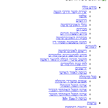
מידע כללי
יצירת קשר ודרכי הגעה
אלפון
דרושים
נהלי האוניברסיטה
מכרזים
מידע לשעת חירום
מבקרת האוניברסיטה
תקנון משמעת ופסקי דין
לימודים
רישום לאוניברסיטה
מידע למתעניינים בלימודים
חישוב סיכויי קבלה לתואר ראשון
לוח שנת הלימודים
ידיעונים
כניסה לאזור האישי
סגל ומינהלה
אגפים ומשרדי מינהלה
ארגון הסגל המנהלי
ארגון הסגל האקדמי הבכיר
ארגון הסגל האקדמי הזוטר
כניסה ל-My Tau
נגישות
נגישות בקמפוס