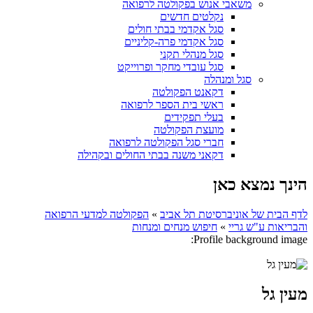
משאבי אנוש בפקולטה לרפואה
נקלטים חדשים
סגל אקדמי בבתי חולים
סגל אקדמי פרה-קליניים
סגל מנהלי תקני
סגל עובדי מחקר ופרוייקט
סגל ומנהלה
דקאנט הפקולטה
ראשי בית הספר לרפואה
בעלי תפקידים
מועצת הפקולטה
חברי סגל הפקולטה לרפואה
דקאני משנה בבתי החולים ובקהילה
הינך נמצא כאן
לדף הבית של אוניברסיטת תל אביב
»
הפקולטה למדעי הרפואה
והבריאות ע"ש גריי
»
חיפוש מנחים ומנחות
Profile background image:
מעין גל