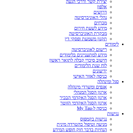
יצירת קשר ודרכי הגעה
אלפון
דרושים
נהלי האוניברסיטה
מכרזים
מידע לשעת חירום
מבקרת האוניברסיטה
תקנון משמעת ופסקי דין
לימודים
רישום לאוניברסיטה
מידע למתעניינים בלימודים
חישוב סיכויי קבלה לתואר ראשון
לוח שנת הלימודים
ידיעונים
כניסה לאזור האישי
סגל ומינהלה
אגפים ומשרדי מינהלה
ארגון הסגל המנהלי
ארגון הסגל האקדמי הבכיר
ארגון הסגל האקדמי הזוטר
כניסה ל-My Tau
נגישות
נגישות בקמפוס
מניעה וטיפול בהטרדה מינית
הנחיות בדבר חוק חופש המידע