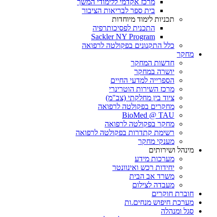
מרכז אקדמי ללימודי המשך
בית ספר לבריאות הציבור
תכניות לימוד מיוחדות
התכנית לפסיכותרפיה
Sackler NY Program
כלל התקנונים בפקולטה לרפואה
מחקר
חדשות המחקר
יושרה במחקר
הספרייה למדעי החיים
מרכז השירות הוטרינרי
ציוד בין מחלקתי (צב"מ)
מחקרים בפקולטה לרפואה
BioMed @ TAU
מחקר בפקולטה לרפואה
רשימת קתדרות בפקולטה לרפואה
מענקי מחקר
מינהל ושירותים
מערכות מידע
יחידות רכש ואינוונטר
משרד אב הבית
מעבדה לצילום
חוברת חוקרים
מערכת חיפוש מנחים.ות
סגל ומנהלה