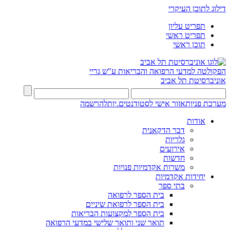
דילוג לתוכן העיקרי
תפריט עליון
תפריט ראשי
תוכן ראשי
הפקולטה למדעי הרפואה והבריאות ע"ש גריי
אוניברסיטת תל אביב
מערכת פניות
אזור אישי לסטודנטים.יות
להרשמה
אודות
דבר הדקאנית
גלריות
אירועים
חדשות
משרות אקדמיות פנויות
יחידות אקדמיות
בתי ספר
בית הספר לרפואה
בית הספר לרפואת שיניים
בית הספר למקצועות הבריאות
תואר שני ותואר שלישי במדעי הרפואה