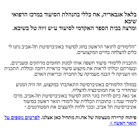
בלאל אגבאריה, אח כללי בהנהלת הסיעוד במרכז הרפואי
שיבא
ומרצה בבית הספר האקדמי לסיעוד ע״ש זיוה טל בשיבא.
"הלימודים לתואר הראשון בחוג לסיעוד באוניברסיטת תל-אביב נתנו לי
כלים להצלחה בחיים המקצועיים.
התכנית ללימודי סיעוד חשפה אותי למגוון תחומים מרתקים ומעניינים,
ובעזרתם יכולתי לראות את מקצוע סיעוד בראיית רחבה וכוללת. התכנית
הזו העניקה לי הבנה מעמיקה על החברה ובריאות האדם.
במהלך הלימודים באוניברסיטה התאהבתי במקצוע, וזה היה המניע
שהחדיר בי את המוטיבציה להצליח.
אני גאה כיום להיות בוגר החוג לסיעוד באוניברסיטת תל-אביב, מרכז
לימודי שנה ג׳ בתוכנית הכללית של לימודי תואר ראשון בסיעוד
אוניברסיטת תל אביב, ובכך ללוות ולהעצים את הסטודנטים.״
פיתוח קריירה מעצימה של אח.ות מתחיל כאן אצלנו.
לפרטים נוספים על
תואר ראשון >