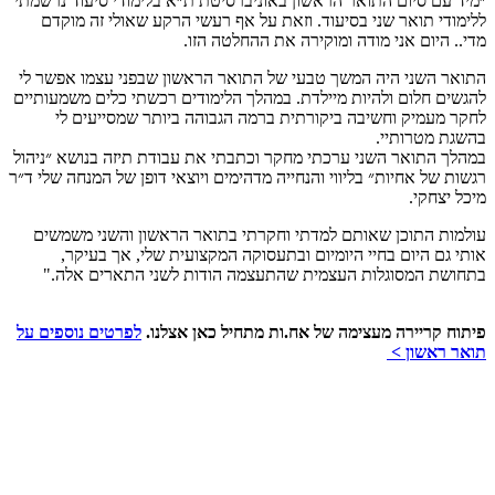
״מיד עם סיום התואר הראשון באוניברסיטת ת״א בלימודי סיעוד נרשמתי
ללימודי תואר שני בסיעוד. וזאת על אף רעשי הרקע שאולי זה מוקדם
מדי.. היום אני מודה ומוקירה את ההחלטה הזו.
התואר השני היה המשך טבעי של התואר הראשון שבפני עצמו אפשר לי
להגשים חלום ולהיות מיילדת. במהלך הלימודים רכשתי כלים משמעותיים
לחקר מעמיק וחשיבה ביקורתית ברמה הגבוהה ביותר שמסייעים לי
בהשגת מטרותיי.
במהלך התואר השני ערכתי מחקר וכתבתי את עבודת תיזה בנושא ״ניהול
רגשות של אחיות״ בליווי והנחייה מדהימים ויוצאי דופן של המנחה שלי ד״ר
מיכל יצחקי.
עולמות התוכן שאותם למדתי וחקרתי בתואר הראשון והשני משמשים
אותי גם היום בחיי היומיום ובתעסוקה המקצועית שלי, אך בעיקר,
בתחושת המסוגלות העצמית שהתעצמה הודות לשני התארים אלה."
פיתוח קריירה מעצימה של אח.ות מתחיל כאן אצלנו.
לפרטים נוספים על
תואר ראשון >