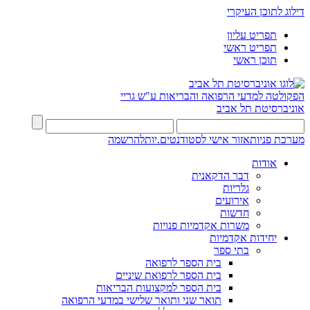
דילוג לתוכן העיקרי
תפריט עליון
תפריט ראשי
תוכן ראשי
הפקולטה למדעי הרפואה והבריאות ע"ש גריי
אוניברסיטת תל אביב
מערכת פניות
אזור אישי לסטודנטים.יות
להרשמה
אודות
דבר הדקאנית
גלריות
אירועים
חדשות
משרות אקדמיות פנויות
יחידות אקדמיות
בתי ספר
בית הספר לרפואה
בית הספר לרפואת שיניים
בית הספר למקצועות הבריאות
תואר שני ותואר שלישי במדעי הרפואה