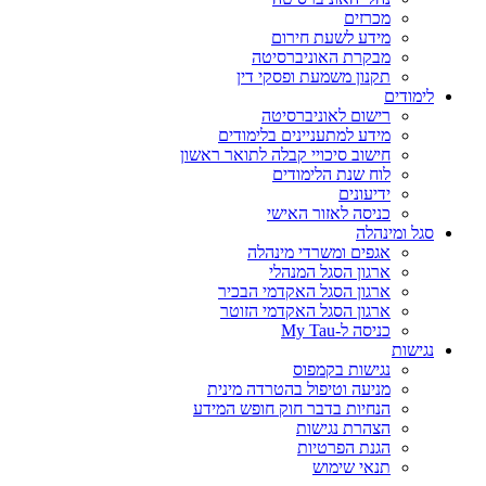
מכרזים
מידע לשעת חירום
מבקרת האוניברסיטה
תקנון משמעת ופסקי דין
לימודים
רישום לאוניברסיטה
מידע למתעניינים בלימודים
חישוב סיכויי קבלה לתואר ראשון
לוח שנת הלימודים
ידיעונים
כניסה לאזור האישי
סגל ומינהלה
אגפים ומשרדי מינהלה
ארגון הסגל המנהלי
ארגון הסגל האקדמי הבכיר
ארגון הסגל האקדמי הזוטר
כניסה ל-My Tau
נגישות
נגישות בקמפוס
מניעה וטיפול בהטרדה מינית
הנחיות בדבר חוק חופש המידע
הצהרת נגישות
הגנת הפרטיות
תנאי שימוש