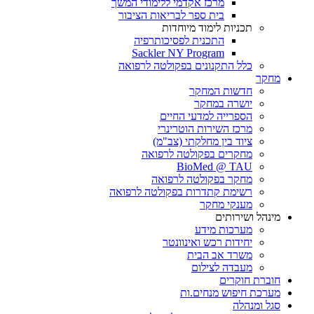
מרכז אקדמי ללימודי המשך
בית ספר לבריאות הציבור
תכניות לימוד מיוחדות
התכנית לפסיכותרפיה
Sackler NY Program
כלל התקנונים בפקולטה לרפואה
מחקר
חדשות המחקר
יושרה במחקר
הספרייה למדעי החיים
מרכז השירות הוטרינרי
ציוד בין מחלקתי (צב"מ)
מחקרים בפקולטה לרפואה
BioMed @ TAU
מחקר בפקולטה לרפואה
רשימת קתדרות בפקולטה לרפואה
מענקי מחקר
מינהל ושירותים
מערכות מידע
יחידות רכש ואינוונטר
משרד אב הבית
מעבדה לצילום
חוברת חוקרים
מערכת חיפוש מנחים.ות
סגל ומנהלה