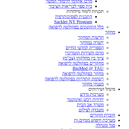
מרכז אקדמי ללימודי המשך
בית ספר לבריאות הציבור
תכניות לימוד מיוחדות
התכנית לפסיכותרפיה
Sackler NY Program
כלל התקנונים בפקולטה לרפואה
מחקר
חדשות המחקר
יושרה במחקר
הספרייה למדעי החיים
מרכז השירות הוטרינרי
ציוד בין מחלקתי (צב"מ)
מחקרים בפקולטה לרפואה
BioMed @ TAU
מחקר בפקולטה לרפואה
רשימת קתדרות בפקולטה לרפואה
מענקי מחקר
מינהל ושירותים
מערכות מידע
יחידות רכש ואינוונטר
משרד אב הבית
מעבדה לצילום
חוברת חוקרים
מערכת חיפוש מנחים.ות
סגל ומנהלה