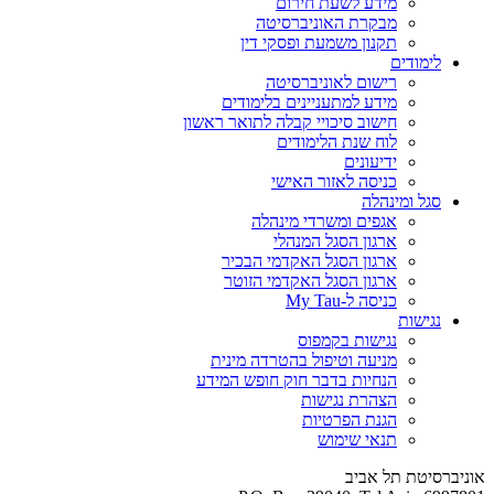
מידע לשעת חירום
מבקרת האוניברסיטה
תקנון משמעת ופסקי דין
לימודים
רישום לאוניברסיטה
מידע למתעניינים בלימודים
חישוב סיכויי קבלה לתואר ראשון
לוח שנת הלימודים
ידיעונים
כניסה לאזור האישי
סגל ומינהלה
אגפים ומשרדי מינהלה
ארגון הסגל המנהלי
ארגון הסגל האקדמי הבכיר
ארגון הסגל האקדמי הזוטר
כניסה ל-My Tau
נגישות
נגישות בקמפוס
מניעה וטיפול בהטרדה מינית
הנחיות בדבר חוק חופש המידע
הצהרת נגישות
הגנת הפרטיות
תנאי שימוש
אוניברסיטת תל אביב