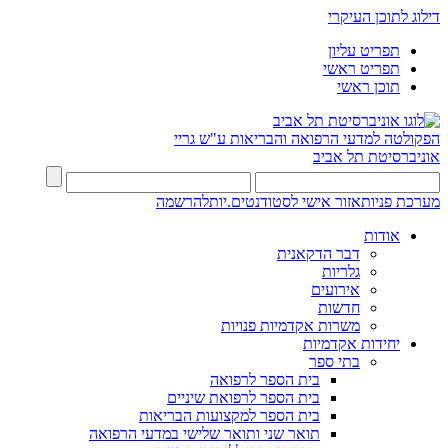
דילוג לתוכן העיקרי
תפריט עליון
תפריט ראשי
תוכן ראשי
הפקולטה למדעי הרפואה והבריאות ע"ש גריי
אוניברסיטת תל אביב
מערכת פניות
אזור אישי לסטודנטים.יות
להרשמה
אודות
דבר הדקאנית
גלריות
אירועים
חדשות
משרות אקדמיות פנויות
יחידות אקדמיות
בתי ספר
בית הספר לרפואה
בית הספר לרפואת שיניים
בית הספר למקצועות הבריאות
תואר שני ותואר שלישי במדעי הרפואה