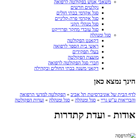
משאבי אנוש בפקולטה לרפואה
נקלטים חדשים
סגל אקדמי בבתי חולים
סגל אקדמי פרה-קליניים
סגל מנהלי תקני
סגל עובדי מחקר ופרוייקט
סגל ומנהלה
דקאנט הפקולטה
ראשי בית הספר לרפואה
בעלי תפקידים
מועצת הפקולטה
חברי סגל הפקולטה לרפואה
דקאני משנה בבתי החולים ובקהילה
הינך נמצא כאן
לדף הבית של אוניברסיטת תל אביב
»
הפקולטה למדעי הרפואה
והבריאות ע"ש גריי
»
סגל ומנהלה
»
סגל ומנהלה
»
ועדות הפקולטה
אודות - ועדת קתדרות