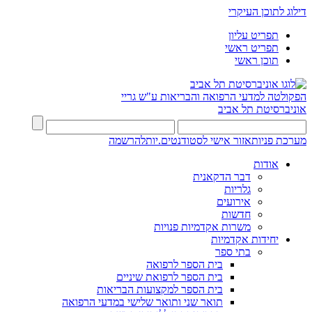
דילוג לתוכן העיקרי
תפריט עליון
תפריט ראשי
תוכן ראשי
הפקולטה למדעי הרפואה והבריאות ע"ש גריי
אוניברסיטת תל אביב
מערכת פניות
אזור אישי לסטודנטים.יות
להרשמה
אודות
דבר הדקאנית
גלריות
אירועים
חדשות
משרות אקדמיות פנויות
יחידות אקדמיות
בתי ספר
בית הספר לרפואה
בית הספר לרפואת שיניים
בית הספר למקצועות הבריאות
תואר שני ותואר שלישי במדעי הרפואה