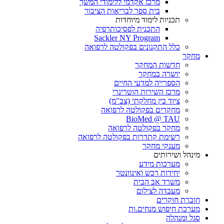
מרכז אקדמי ללימודי המשך
בית ספר לבריאות הציבור
תכניות לימוד מיוחדות
התכנית לפסיכותרפיה
Sackler NY Program
כלל התקנונים בפקולטה לרפואה
מחקר
חדשות המחקר
יושרה במחקר
הספרייה למדעי החיים
מרכז השירות הוטרינרי
ציוד בין מחלקתי (צב"מ)
מחקרים בפקולטה לרפואה
BioMed @ TAU
מחקר בפקולטה לרפואה
רשימת קתדרות בפקולטה לרפואה
מענקי מחקר
מינהל ושירותים
מערכות מידע
יחידות רכש ואינוונטר
משרד אב הבית
מעבדה לצילום
חוברת חוקרים
מערכת חיפוש מנחים.ות
סגל ומנהלה