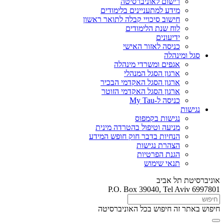
רישום לאוניברסיטה
מידע למתעניינים בלימודים
חישוב סיכויי קבלה לתואר ראשון
לוח שנת הלימודים
ידיעונים
כניסה לאזור האישי
סגל ומינהלה
אגפים ומשרדי מינהלה
ארגון הסגל המנהלי
ארגון הסגל האקדמי הבכיר
ארגון הסגל האקדמי הזוטר
כניסה ל-My Tau
נגישות
נגישות בקמפוס
מניעה וטיפול בהטרדה מינית
הנחיות בדבר חוק חופש המידע
הצהרת נגישות
הגנת הפרטיות
תנאי שימוש
אוניברסיטת תל אביב
P.O. Box 39040, Tel Aviv 6997801
חיפוש באתר זה
חיפוש בכל האוניברסיטה