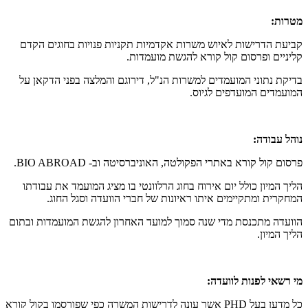
מטרות:
קביעת הדרישות לאיוש משרות אקדמיות תקניות פנויות בחוגים הקדם
קליניים ופרסום קול קורא להגשת מועמדות.
בדיקת נתוני המועמדים למשרות הנ"ל, דירוגם והמלצה בפני הדקאן על
המועמדים המועדפים לגיוס.
נוהל עבודה:
פרסום קול קורא באתרי הפקולטה, האוניברסיטה וב- BIO ABROAD.
הליך המיון כולל יום אירוח בחוג הרלוונטי בו מציג המועמד את עבודתו
המחקרית ומתקיימים איתו ראיונות של חברי הוועדה וסגל החוג.
הוועדה מתכנסת מדי שנה סמוך למועד האחרון להגשת המועמדות ובתום
הליך המיון.
מי רשאי לפנות לוועדה:
כל מדען בעל PHD אשר עונה לדרישות המשרה כפי שפורסמו בקול קורא