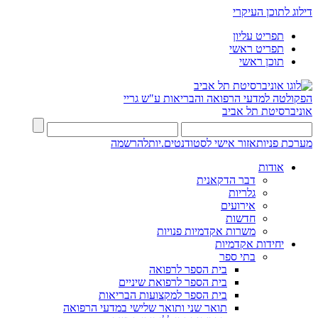
דילוג לתוכן העיקרי
תפריט עליון
תפריט ראשי
תוכן ראשי
הפקולטה למדעי הרפואה והבריאות ע"ש גריי
אוניברסיטת תל אביב
מערכת פניות
אזור אישי לסטודנטים.יות
להרשמה
אודות
דבר הדקאנית
גלריות
אירועים
חדשות
משרות אקדמיות פנויות
יחידות אקדמיות
בתי ספר
בית הספר לרפואה
בית הספר לרפואת שיניים
בית הספר למקצועות הבריאות
תואר שני ותואר שלישי במדעי הרפואה