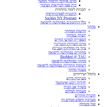
מרכז אקדמי ללימודי המשך
בית ספר לבריאות הציבור
תכניות לימוד מיוחדות
התכנית לפסיכותרפיה
Sackler NY Program
כלל התקנונים בפקולטה לרפואה
מחקר
חדשות המחקר
יושרה במחקר
הספרייה למדעי החיים
מרכז השירות הוטרינרי
ציוד בין מחלקתי (צב"מ)
מחקרים בפקולטה לרפואה
BioMed @ TAU
מחקר בפקולטה לרפואה
רשימת קתדרות בפקולטה לרפואה
מענקי מחקר
מינהל ושירותים
מערכות מידע
יחידות רכש ואינוונטר
משרד אב הבית
מעבדה לצילום
חוברת חוקרים
מערכת חיפוש מנחים.ות
סגל ומנהלה