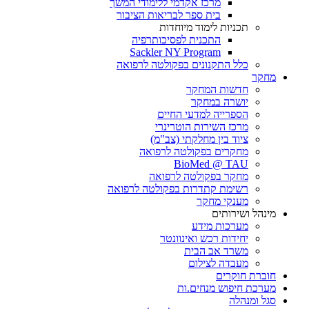
מרכז אקדמי ללימודי המשך
בית ספר לבריאות הציבור
תכניות לימוד מיוחדות
התכנית לפסיכותרפיה
Sackler NY Program
כלל התקנונים בפקולטה לרפואה
מחקר
חדשות המחקר
יושרה במחקר
הספרייה למדעי החיים
מרכז השירות הוטרינרי
ציוד בין מחלקתי (צב"מ)
מחקרים בפקולטה לרפואה
BioMed @ TAU
מחקר בפקולטה לרפואה
רשימת קתדרות בפקולטה לרפואה
מענקי מחקר
מינהל ושירותים
מערכות מידע
יחידות רכש ואינוונטר
משרד אב הבית
מעבדה לצילום
חוברת חוקרים
מערכת חיפוש מנחים.ות
סגל ומנהלה