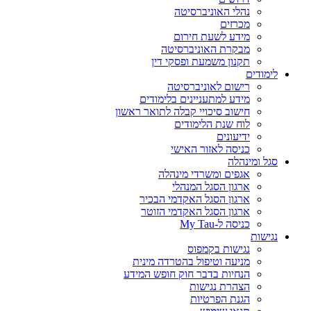
נהלי האוניברסיטה
מכרזים
מידע לשעת חירום
מבקרת האוניברסיטה
תקנון משמעת ופסקי דין
לימודים
רישום לאוניברסיטה
מידע למתעניינים בלימודים
חישוב סיכויי קבלה לתואר ראשון
לוח שנת הלימודים
ידיעונים
כניסה לאזור האישי
סגל ומינהלה
אגפים ומשרדי מינהלה
ארגון הסגל המנהלי
ארגון הסגל האקדמי הבכיר
ארגון הסגל האקדמי הזוטר
כניסה ל-My Tau
נגישות
נגישות בקמפוס
מניעה וטיפול בהטרדה מינית
הנחיות בדבר חוק חופש המידע
הצהרת נגישות
הגנת הפרטיות