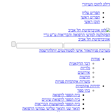
דילוג לתוכן העיקרי
תפריט עליון
תפריט ראשי
תוכן ראשי
הפקולטה למדעי הרפואה והבריאות ע"ש גריי
אוניברסיטת תל אביב
מערכת פניות
אזור אישי לסטודנטים.יות
להרשמה
אודות
דבר הדקאנית
גלריות
אירועים
חדשות
משרות אקדמיות פנויות
יחידות אקדמיות
בתי ספר
בית הספר לרפואה
בית הספר לרפואת שיניים
בית הספר למקצועות הבריאות
תואר שני ותואר שלישי במדעי הרפואה