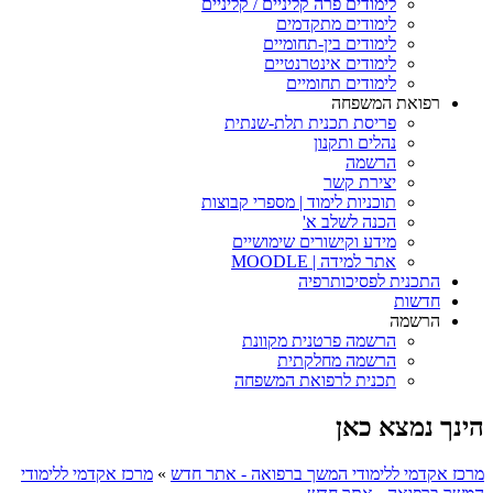
לימודים פרה קליניים / קליניים
לימודים מתקדמים
לימודים בין-תחומיים
לימודים אינטרנטיים
לימודים תחומיים
רפואת המשפחה
פריסת תכנית תלת-שנתית
נהלים ותקנון
הרשמה
יצירת קשר
תוכניות לימוד | מספרי קבוצות
הכנה לשלב א'
מידע וקישורים שימושיים
אתר למידה | MOODLE
התכנית לפסיכותרפיה
חדשות
הרשמה
הרשמה פרטנית מקוונת
הרשמה מחלקתית
תכנית לרפואת המשפחה
הינך נמצא כאן
מרכז אקדמי ללימודי המשך ברפואה - אתר חדש
»
מרכז אקדמי ללימודי