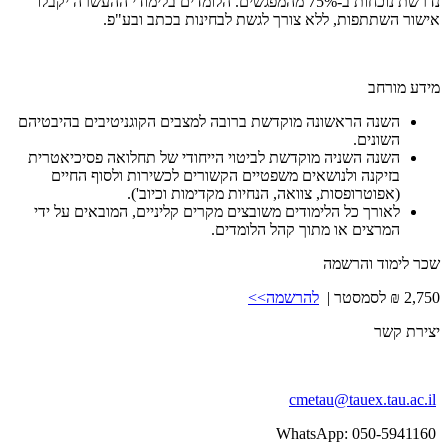
נדרשת נוכחות ב-75% מהמפגשים. הלומדים בלימודי ההעשרה יקבלו
אישור השתתפות, ללא צורך לגשת לבחינות בכתב ובע"פ.
מידע מורחב
השנה הראשונה מוקדשת ברובה למצבים הקוגניטיבים בהיבטיהם
השונים.
השנה השניה מוקדשת לביטוי הייחודי של תחלואה פסיכיאטרית
בזיקנה ולנושאים משפטיים הקשורים לכשירות ולסוף החיים
(אפוטרופסות, צוואה, הנחיות מקדימות וכיוב').
לאורך כל הלימודים משובצים מקרים קליניים, המובאים על ידי
המרצים או מתוך קהל הלומדים.
שכר לימוד והרשמה
2,750 ₪ לסמסטר |
ל
הרשמה>>
יצירת קשר
cmetau@tauex.tau.ac.il
WhatsApp: 050-5941160