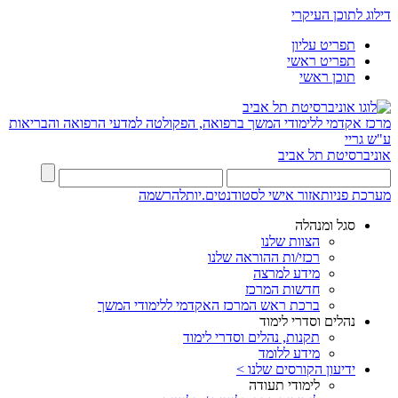
דילוג לתוכן העיקרי
תפריט עליון
תפריט ראשי
תוכן ראשי
מרכז אקדמי ללימודי המשך ברפואה, הפקולטה למדעי הרפואה והבריאות
ע"ש גריי
אוניברסיטת תל אביב
מערכת פניות
אזור אישי לסטודנטים.יות
להרשמה
סגל ומנהלה
הצוות שלנו
רכזי/ות ההוראה שלנו
מידע למרצה
חדשות המרכז
ברכת ראש המרכז האקדמי ללימודי המשך
נהלים וסדרי לימוד
תקנות, נהלים וסדרי לימוד
מידע ללומד
ידיעון הקורסים שלנו >
לימודי תעודה