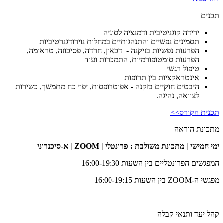
תכנים
ירידה קוגניטיבית ודמנציה לסוגיה
תסמינים נפשיים והתנהגותיים במחלות נוירודגנרטיביות
הפרעות נפשיות בזיקנה - דכאון, חרדה, פסיכוזה, טראומה,
הפרעות סומטופורמיות, התמכרות ועוד
טיפול רגשי
אינטראקציות בין תרופות
היבטים חוקיים בזקנה - אפוטרופסות, יפוי כח מתמשך, כשירות
לצוואה, נהיגה.
תכנית הקורס>>
מתכונת הוראה
ימי חמישי | מתכונת משולבת : פרונטלי | ZOOM | א-סיכנרוני
המפגשים הפרונטליים בין השעות 16:00-19:30
מפגשי ה-ZOOM בין השעות 16:00-19:15
קהל יעד ותנאי קבלה