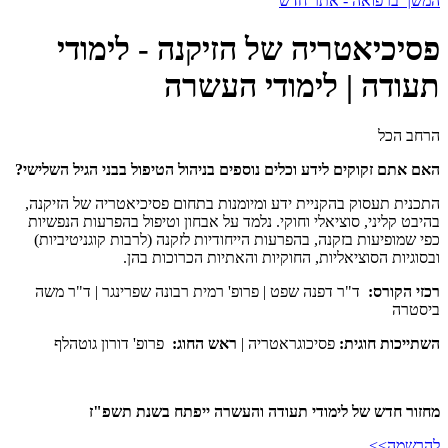
המשך ברפואה - אתר חדש
פסיכיאטריה של הזיקנה - לימודי
תעודה | לימודי העשרה
הרחב הכל
האם אתם זקוקים לידע וכלים נוספים בניהול הטיפול בבני הגיל השלישי?
התכנית תעסוק בהקניית ידע ומיומנות בתחום פסיכיאטריה של הזיקנה,
בהיבט קליני, סוציאלי וחוקי. נלמד על אבחון וטיפול בהפרעות הנפשיות
כפי שמופיעות בזקנה, בהפרעות הייחודיות לזקנה (לרבות קוגניטיביות)
ובסוגיות הסוציאליות, החוקיות והאתיות הכרוכות בהן.
רכזי הקורס:
ד"ר דפנה שפט | פרופ' רמית רבונה שפרינגר | ד"ר משה
ביסטרה
השתייכות חוגית:
פסיכוגראטריה |
ראש החוג:
פרופ' דורון גוטהלף
מחזור חדש של לימודי תעודה והעשרה ייפתח בשנת תשפ"ז
להרשמה>>