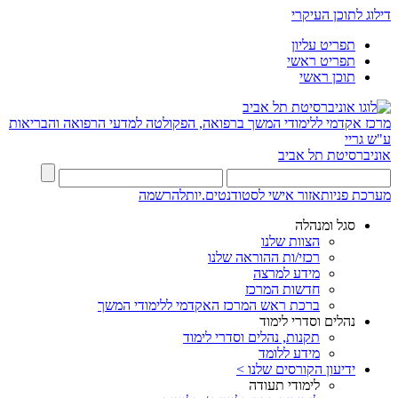
דילוג לתוכן העיקרי
תפריט עליון
תפריט ראשי
תוכן ראשי
מרכז אקדמי ללימודי המשך ברפואה, הפקולטה למדעי הרפואה והבריאות
ע"ש גריי
אוניברסיטת תל אביב
מערכת פניות
אזור אישי לסטודנטים.יות
להרשמה
סגל ומנהלה
הצוות שלנו
רכזי/ות ההוראה שלנו
מידע למרצה
חדשות המרכז
ברכת ראש המרכז האקדמי ללימודי המשך
נהלים וסדרי לימוד
תקנות, נהלים וסדרי לימוד
מידע ללומד
ידיעון הקורסים שלנו >
לימודי תעודה