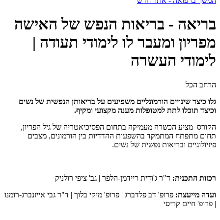
המשך ברפואה - אתר חדש
בריאה - בריאות הנפש של האישה
מפריון ומעבר לו לימודי תעודה |
לימודי העשרה
הרחב הכל
גלו כיצד שינויים הורמונליים משפיעים על בריאותן הנפשית של נשים
וכיצד תוכלו לתת למטופלות מענה מקצועי ומקיף.
הקורס מציע הכשרה מעמיקה בתחום הפסיכיאטריה של גיל הפריון,
תחום מתפתח המתמקד בהשפעות ההדדיות בין הורמונים, מצבים
פיזיולוגיים ובריאות נפשית של נשים.
רכזות התכנית:
ד"ר ג'ודית ריידמן-הלפר | גב' ציפי רולניק
ועדה מייעצת:
פרופ' דב פלדברג | פרופ' מיקי בלוך | ד"ר גבי אייזנברג-רומנו
| פרופ' חיים קריסי