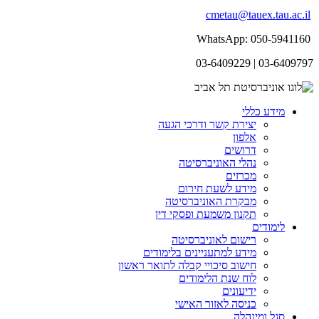
cmetau@tauex.tau.ac.il
WhatsApp: 050-5941160
03-6409797 | 03-6409229
מידע כללי
יצירת קשר ודרכי הגעה
אלפון
דרושים
נהלי האוניברסיטה
מכרזים
מידע לשעת חירום
מבקרת האוניברסיטה
תקנון משמעת ופסקי דין
לימודים
רישום לאוניברסיטה
מידע למתעניינים בלימודים
חישוב סיכויי קבלה לתואר ראשון
לוח שנת הלימודים
ידיעונים
כניסה לאזור האישי
סגל ומינהלה