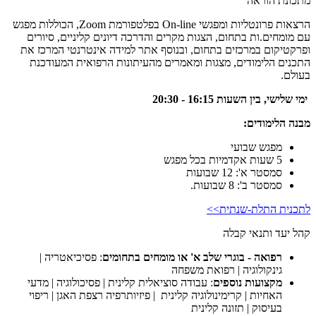
מתכונת הוראה
הרצאות פרונטליות ומפגשי On-line בפלטפורמת Zoom, הכוללות מפגש
עם מומחים.ות בתחום, הצגות מקרים והדרכה דיונים קליניים, סיורים
ופרקטיקום במרכזים בתחום, ובנוסף אתר למידה אינטרנטי המרכז את
התכנים הלימודים, מצגות ומאמרים מהעיתונות הרפואית המעודכנת
בעולם.
ימי שלישי, בין השעות 16:15 - 20:30
מבנה הלימודים:
מפגש שבועי
5 שעות אקדמיות בכל מפגש
סמסטר א': 12 שבועות
סמסטר ב': 8 שבועות.
לתכנית התלת-שנתית>>
קהל יעד ותנאי קבלה
רפואה - בוגרי שלב א' או מומחים בתחומים
: פסיכיאטריה |
גינקולוגיה | רפואת משפחה
מקצועות נוספים
: עבודה סוציאלית קלינית | פסיכולוגיה | מדעי
האחיות | קרימינולוגיה קלינית | פיזיותרפיה רצפת האגן | ריפוי
בעיסוק | תזונה קלינית