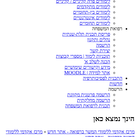
לימודים פרה קליניים / קליניים
לימודים מתקדמים
לימודים בין-תחומיים
לימודים אינטרנטיים
לימודים תחומיים
רפואת המשפחה
פריסת תכנית תלת-שנתית
נהלים ותקנון
הרשמה
יצירת קשר
תוכניות לימוד | מספרי קבוצות
הכנה לשלב א'
מידע וקישורים שימושיים
אתר למידה | MOODLE
התכנית לפסיכותרפיה
חדשות
הרשמה
הרשמה פרטנית מקוונת
הרשמה מחלקתית
תכנית לרפואת המשפחה
הינך נמצא כאן
מרכז אקדמי ללימודי המשך ברפואה - אתר חדש
»
מרכז אקדמי ללימודי