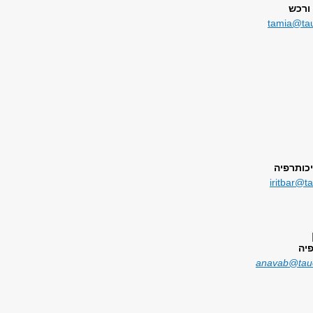
ורכש
tamia@tau
כותרפיה
i
ritbar@ta
יה
anavab@tauex