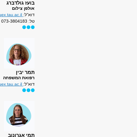
בועז גולדברג
אולפן צילום
דוא"ל:
x.tau.ac.il
טל: 073-3804183
תמר יבין
רפואת המשפחה
דוא"ל:
x.tau.ac.il
תמי אגרונוב