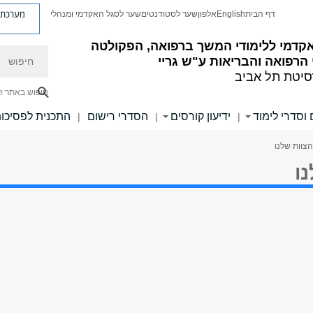
מערכת פ
דף הבית
English
אלפון
שער לסטודנטים
שער לסגל האקדמי ומנהלי
קדמי ללימודי המשך ברפואה, הפקולטה
חיפוש
הרפואה והבריאות ע"ש גריי
סיטת תל אביב
חיפוש באתר ז
 וסדרי לימוד
ידיעון קורסים
הסדרי רישום
התכנית לפסיכו
|
|
|
הצוות שלנו
ו