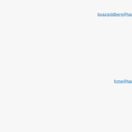
boazgoldberg@taue
fcme@taue