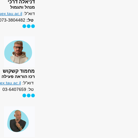
דניאלה דרכי
מנהל ותגמול
דוא"ל:
ex.tau.ac.il
טל:
073-3804482
מחמוד קשקוש
רכז הוראה פעילה 
דוא"ל:
.tau.ac.il
טל: 03-6407659