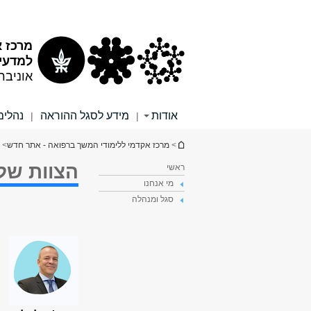
תוכן
תפריט
עליון
ראשי
מרכז א
למדעי 
אוניבר
אודות
מידע לסגל ההוראה
נהלים
|
|
הינך נמצא כאן
>
מרכז אקדמי ללימודי המשך ברפואה - אתר חדש
> 
הצוות שלנ
ראשי
מי אנחנו
סגל ומנהלה