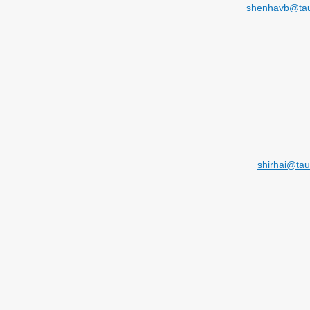
shenhavb@taue
shirhai@taue