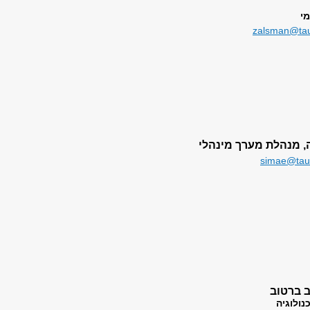
י
zalsman@taue
, מנהלת מערך מינהלי
simae@taue
ולוגיה