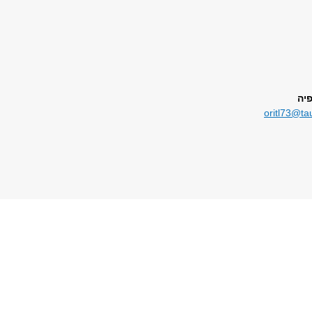
יה
oritl73@tau