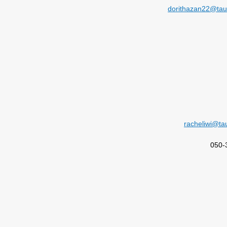
dorithazan22@taue
racheliwi@tau