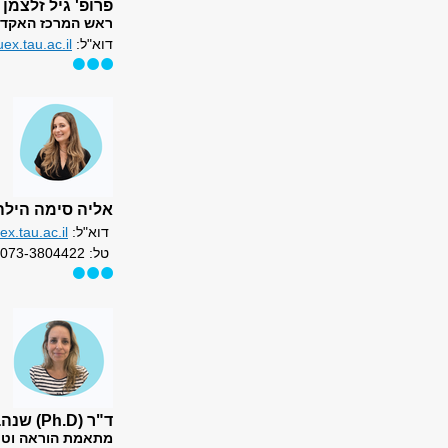
פרופ' גיל זלצמן
ראש המרכז האקדמ
דוא"ל:
x.tau.ac.il
אליה סימה הילה
דוא"ל:
x.tau.ac.il
טל: 073-3804422
ד"ר (Ph.D) שנהב ברטוב
מתאמת הוראה וטכנ