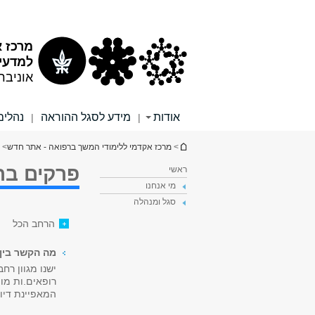
תוכן
תפריט
עליון
ראשי
מרכז א
למדעי 
אוניבר
אודות
מידע לסגל ההוראה
נהלים
|
|
הינך נמצא כאן
>
מרכז אקדמי ללימודי המשך ברפואה - אתר חדש
> 
פרקים בר
ראשי
מי אנחנו
סגל ומנהלה
הרחב הכל
מה הקשר בין 
ישנו מגוון רח
רופאים.ות מו
המאפיינת דיו