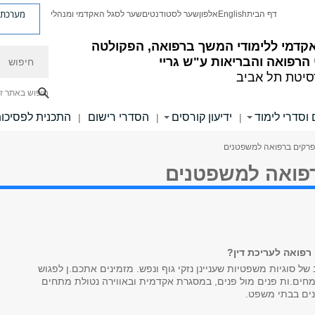
מערכת פ
דף הבית
English
אלפון
שער לסטודנטים
שער לסגל האקדמי ומנהלי
קדמי ללימודי המשך ברפואה, הפקולטה
חיפוש
הרפואה והבריאות ע"ש גריי
סיטת תל אביב
חיפוש באתר ז
 וסדרי לימוד
ידיעון קורסים
הסדרי רישום
התכנית לפסיכו
|
|
|
פרקים ברפואה למשפטנים
פואה למשפטנים
רפואה לעריכת דין?
ב של סוגיות משפטיות שעניינן נזקי גוף ונפש. מזמינים אתכם.ן לפגוש
מחים.ות פנים מול פנים, במסגרת אקדמית ובאווירה נטולת מתחים
נים בבתי משפט.