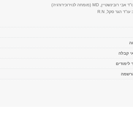
ד אבי רובינשטיין, MD (מומחה לנוירוכירורגיה)
:
עו"ד הגר סקל, R.N
ה
י קבלה
 לימודים
הרשמה