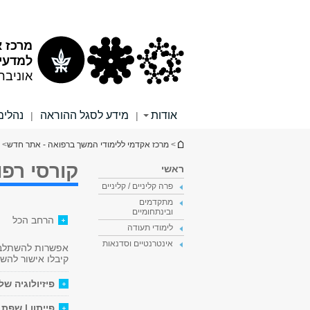
תוכן
תפריט
עליון
ראשי
מרכז א
למדעי 
אוניבר
אודות
מידע לסגל ההוראה
נהלים
|
|
הינך נמצא כאן
>
מרכז אקדמי ללימודי המשך ברפואה - אתר חדש
> 
קורסי רפ
ראשי
פרה קליניים / קליניים
מתקדמים
ובינתחומיים
הרחב הכל
לימודי תעודה
אינטרנטיים וסדנאות
אפשרות להשתלב 
קיבלו אישור להש
פיזיולוגיה של
פייתון | שפת