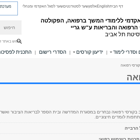
מערכת פ
דף הבית
English
אלפון
שער לסטודנטים
שער לסגל האקדמי ומנהלי
קדמי ללימודי המשך ברפואה, הפקולטה
חיפוש
הרפואה והבריאות ע"ש גריי
סיטת תל אביב
חיפוש באתר ז
 וסדרי לימוד
ידיעון קורסים
הסדרי רישום
התכנית לפסיכו
|
|
|
קורסי רפואה
ואה
בקורסי רפואה נבחרים במסגרת המדרשה ובית הספר לבריאות הציבור ואשר
תתפות לומדים חיצוניים.
 הרבייה
 תכנות בשימוש רפואי