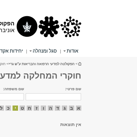
תוכן
תפריט
עליון
ראשי
הפקולט
אוניבר
אודות
סגל ומנהלה
יחידות אקד
|
|
הינך נמצא כאן
>
הפקולטה למדעי הרפואה והבריאות ע"ש גריי
> חוקר
חוקרי המחלקה למדעי ה
שם פרטי:
שם משפחה:
א
ב
ג
ד
ה
ו
ז
ח
ט
י
כ
ל
אין תוצאות