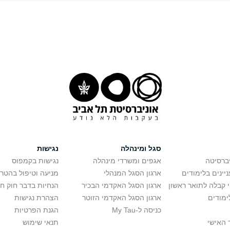
סגל ומינהלה
נגישות
יברסיטה
אגפים ומשרדי מינהלה
נגישות בקמפוס
יינים בלימודים
ארגון הסגל המנהלי
מניעה וטיפול בהטר
י קבלה לתואר ראשון
ארגון הסגל האקדמי הבכיר
הנחיות בדבר חוק ח
ימודים
ארגון הסגל האקדמי הזוטר
הצהרת נגישות
כניסה ל-My Tau
הגנת הפרטיות
 האישי
תנאי שימוש