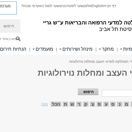
מערכת פ
דף הבית
English
אלפון
שער לסטודנטים
שער לסגל האקדמי ומנהלי
חיפוש
ה למדעי הרפואה והבריאות ע"ש גריי
סיטת תל אביב
חיפוש באתר ז
מיות
מחקר
מינהל ושירותים
מועמדים
הנחיות חירום
|
|
|
|
י המחלקה למדעי העצב ומחלות נוירולוגיות
עצב ומחלות נוירולוגיות
מ
נ
ס
ע
פ
צ
ק
ר
ש
ת
הכל
נקה