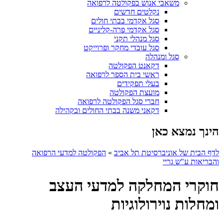
משאבי אנוש בפקולטה לרפואה
נקלטים חדשים
סגל אקדמי בבתי חולים
סגל אקדמי פרה-קליניים
סגל מנהלי תקני
סגל עובדי מחקר ופרוייקט
סגל ומנהלה
דקאנט הפקולטה
ראשי בית הספר לרפואה
בעלי תפקידים
מועצת הפקולטה
חברי סגל הפקולטה לרפואה
דקאני משנה בבתי החולים ובקהילה
הינך נמצא כאן
לדף הבית של אוניברסיטת תל אביב
»
הפקולטה למדעי הרפואה
והבריאות ע"ש גריי
חוקרי המחלקה למדעי העצב
ומחלות נוירולוגיות