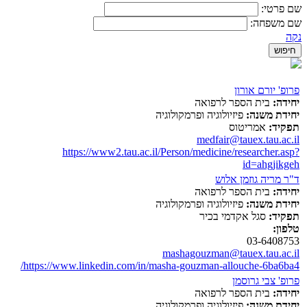
שם פרטי:
שם משפחה:
נקה
פרופ' יורם אורון
יחידה:
בית הספר לרפואה
יחידת משנה:
פיזיולוגיה ופרמקולוגיה
תפקיד:
אמריטוס
medfair@tauex.tau.ac.il
https://www2.tau.ac.il/Person/medicine/researcher.asp?
id=ahgjikgeh
ד"ר מריה גוזמן אלוש
יחידה:
בית הספר לרפואה
יחידת משנה:
פיזיולוגיה ופרמקולוגיה
תפקיד:
סגל אקדמי בכיר
טלפון:
03-6408753
mashagouzman@tauex.tau.ac.il
https://www.linkedin.com/in/masha-gouzman-allouche-6ba6ba4/
פרופ' צבי גרוסמן
יחידה:
בית הספר לרפואה
יחידת משנה:
פיזיולוגיה ופרמקולוגיה