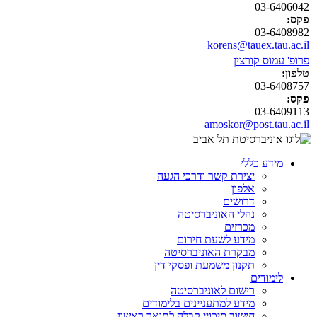
03-6406042
פקס:
03-6408982
korens@tauex.tau.ac.il
פרופ' עמוס קורצין
טלפון:
03-6408757
פקס:
03-6409113
amoskor@post.tau.ac.il
מידע כללי
יצירת קשר ודרכי הגעה
אלפון
דרושים
נהלי האוניברסיטה
מכרזים
מידע לשעת חירום
מבקרת האוניברסיטה
תקנון משמעת ופסקי דין
לימודים
רישום לאוניברסיטה
מידע למתעניינים בלימודים
חישוב סיכויי קבלה לתואר ראשון