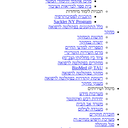
מרכז אקדמי ללימודי המשך
בית ספר לבריאות הציבור
תכניות לימוד מיוחדות
התכנית לפסיכותרפיה
Sackler NY Program
כלל התקנונים בפקולטה לרפואה
מחקר
חדשות המחקר
יושרה במחקר
הספרייה למדעי החיים
מרכז השירות הוטרינרי
ציוד בין מחלקתי (צב"מ)
מחקרים בפקולטה לרפואה
BioMed @ TAU
מחקר בפקולטה לרפואה
רשימת קתדרות בפקולטה לרפואה
מענקי מחקר
מינהל ושירותים
מערכות מידע
יחידות רכש ואינוונטר
משרד אב הבית
מעבדה לצילום
חוברת חוקרים
מערכת חיפוש מנחים.ות
סגל ומנהלה