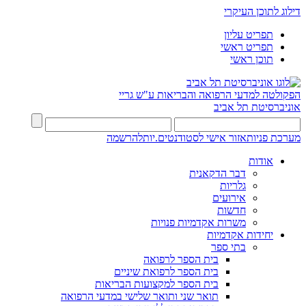
דילוג לתוכן העיקרי
תפריט עליון
תפריט ראשי
תוכן ראשי
הפקולטה למדעי הרפואה והבריאות ע"ש גריי
אוניברסיטת תל אביב
מערכת פניות
אזור אישי לסטודנטים.יות
להרשמה
אודות
דבר הדקאנית
גלריות
אירועים
חדשות
משרות אקדמיות פנויות
יחידות אקדמיות
בתי ספר
בית הספר לרפואה
בית הספר לרפואת שיניים
בית הספר למקצועות הבריאות
תואר שני ותואר שלישי במדעי הרפואה