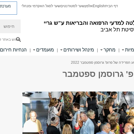
מערכת פ
דף הבית
English
אלפון
שער לסטודנטים
שער לסגל האקדמי ומנהלי
חיפוש
ה למדעי הרפואה והבריאות ע"ש גריי
סיטת תל אביב
חיפוש באתר ז
מיות
מחקר
מינהל ושירותים
מועמדים
הנחיות חירום
|
|
|
|
ע הפרידה של פרופ' גרוסמן ספטמבר 2022
פ' גרוסמן ספטמבר