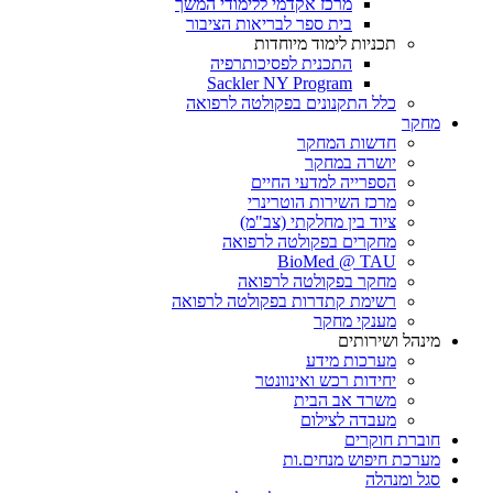
מרכז אקדמי ללימודי המשך
בית ספר לבריאות הציבור
תכניות לימוד מיוחדות
התכנית לפסיכותרפיה
Sackler NY Program
כלל התקנונים בפקולטה לרפואה
מחקר
חדשות המחקר
יושרה במחקר
הספרייה למדעי החיים
מרכז השירות הוטרינרי
ציוד בין מחלקתי (צב"מ)
מחקרים בפקולטה לרפואה
BioMed @ TAU
מחקר בפקולטה לרפואה
רשימת קתדרות בפקולטה לרפואה
מענקי מחקר
מינהל ושירותים
מערכות מידע
יחידות רכש ואינוונטר
משרד אב הבית
מעבדה לצילום
חוברת חוקרים
מערכת חיפוש מנחים.ות
סגל ומנהלה