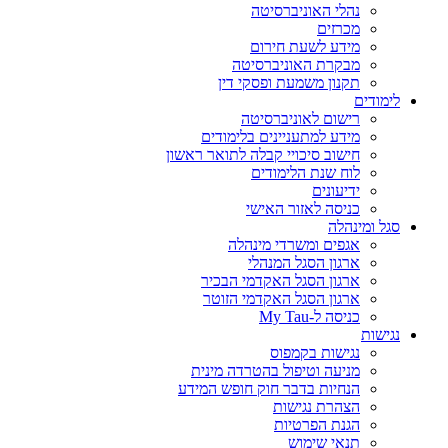
נהלי האוניברסיטה
מכרזים
מידע לשעת חירום
מבקרת האוניברסיטה
תקנון משמעת ופסקי דין
לימודים
רישום לאוניברסיטה
מידע למתעניינים בלימודים
חישוב סיכויי קבלה לתואר ראשון
לוח שנת הלימודים
ידיעונים
כניסה לאזור האישי
סגל ומינהלה
אגפים ומשרדי מינהלה
ארגון הסגל המנהלי
ארגון הסגל האקדמי הבכיר
ארגון הסגל האקדמי הזוטר
כניסה ל-My Tau
נגישות
נגישות בקמפוס
מניעה וטיפול בהטרדה מינית
הנחיות בדבר חוק חופש המידע
הצהרת נגישות
הגנת הפרטיות
תנאי שימוש