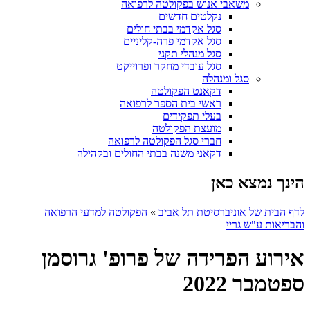
משאבי אנוש בפקולטה לרפואה
נקלטים חדשים
סגל אקדמי בבתי חולים
סגל אקדמי פרה-קליניים
סגל מנהלי תקני
סגל עובדי מחקר ופרוייקט
סגל ומנהלה
דקאנט הפקולטה
ראשי בית הספר לרפואה
בעלי תפקידים
מועצת הפקולטה
חברי סגל הפקולטה לרפואה
דקאני משנה בבתי החולים ובקהילה
הינך נמצא כאן
לדף הבית של אוניברסיטת תל אביב
»
הפקולטה למדעי הרפואה
והבריאות ע"ש גריי
אירוע הפרידה של פרופ' גרוסמן
ספטמבר 2022