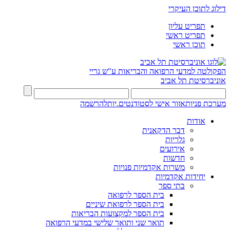
דילוג לתוכן העיקרי
תפריט עליון
תפריט ראשי
תוכן ראשי
הפקולטה למדעי הרפואה והבריאות ע"ש גריי
אוניברסיטת תל אביב
מערכת פניות
אזור אישי לסטודנטים.יות
להרשמה
אודות
דבר הדקאנית
גלריות
אירועים
חדשות
משרות אקדמיות פנויות
יחידות אקדמיות
בתי ספר
בית הספר לרפואה
בית הספר לרפואת שיניים
בית הספר למקצועות הבריאות
תואר שני ותואר שלישי במדעי הרפואה