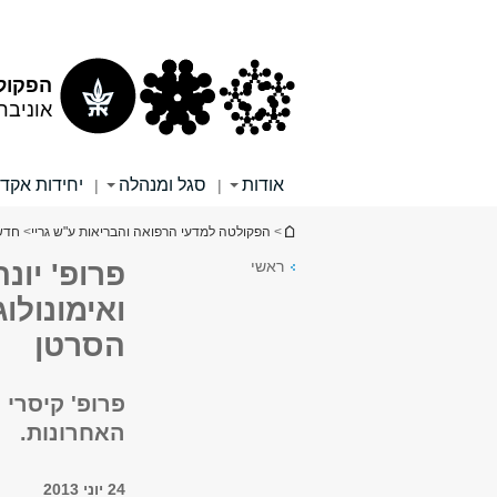
תוכן
תפריט
עליון
ראשי
הפקולט
אוניבר
אודות
סגל ומנהלה
יחידות אקד
|
|
הינך נמצא כאן
>
הפקולטה למדעי הרפואה והבריאות ע"ש גריי
>
חדש
ראשי
פרופ' יונ
ואימונולו
הסרטן
פרופ' קיסרי 
האחרונות.
24 יוני 2013