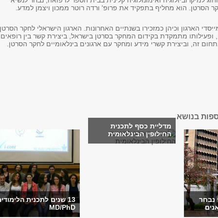
חוג למיקרוביולוגיה ואימונולוגיה קלינית בבית הספר לרפואה, נבחר לנשיא
ר הסרטן. הוא מחליף בתפקיד את פרופ' ורדה רוטר ממכון ויצמן למדע.
ייסדי הארגון וכיהן כמזכירו בשנתיים האחרונות. הארגון הישראלי לחקר הסרטן
 350 חברים, ופעילותו מתמקדת בקידום המחקר בסרטן בישראל, ביצירת קשר בין רופאים
חום זה, וביצירת קשרי מידע ומחקר עם ארגונים בינלאומיים לחקר הסרטן.
ספות בנושא
מדליית כסף לתכנית
החילופין הבינלאומית
 נבחר
13 שנים לתכנית הלימודי
אנים
MD/PhD