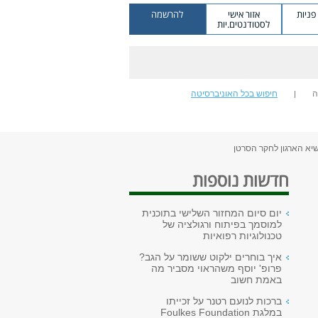
ניות
אזור אישי
להרשמה
לסטודנטים.יות
ה
חיפוש בכל האוניברסיטה
נשיא הארגון לחקר הסרטן
חדשות נוספות
יום סיום המחזור השלישי בתוכנית
למוסמך בפיתוח ורגולציה של
טכנולוגיות רפואיות
איך בוחרים ילקוט ששומר על הגב?
פרופ' יוסף משהראוי מסביר מה
באמת חשוב
ברכות לנועם רטנר על זכייתו
במלגת Foulkes Foundation