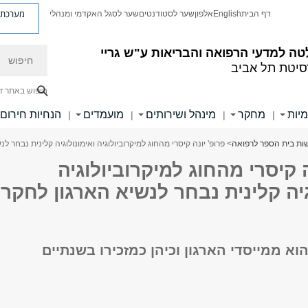
מערכת פ
דף הבית
English
אלפון
שער לסטודנטים
שער לסגל האקדמי ומנהלי
חיפוש
ה למדעי הרפואה והבריאות ע"ש גריי
סיטת תל אביב
חיפוש באתר ז
מיות
מחקר
מינהל ושירותים
מועמדים
הנחיות חירום
|
|
|
|
ות בית הספר לרפואה
> פרופ' יונה קיסרי מהחוג למיקרוביולוגיה ואימונולוגיה קלינית נבחר ל
ה קיסרי מהחוג למיקרוביולוגיה
גיה קלינית נבחר לנשיא הארגון לחקר
הוא ממייסדי הארגון וכיהן כמזכירו בשנתיים