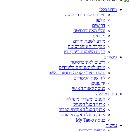
מידע כללי
יצירת קשר ודרכי הגעה
אלפון
דרושים
נהלי האוניברסיטה
מכרזים
מידע לשעת חירום
מבקרת האוניברסיטה
תקנון משמעת ופסקי דין
לימודים
רישום לאוניברסיטה
מידע למתעניינים בלימודים
חישוב סיכויי קבלה לתואר ראשון
לוח שנת הלימודים
ידיעונים
כניסה לאזור האישי
סגל ומינהלה
אגפים ומשרדי מינהלה
ארגון הסגל המנהלי
ארגון הסגל האקדמי הבכיר
ארגון הסגל האקדמי הזוטר
כניסה ל-My Tau
נגישות
נגישות בקמפוס