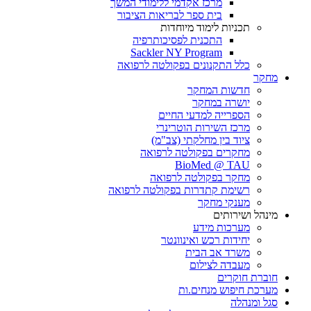
מרכז אקדמי ללימודי המשך
בית ספר לבריאות הציבור
תכניות לימוד מיוחדות
התכנית לפסיכותרפיה
Sackler NY Program
כלל התקנונים בפקולטה לרפואה
מחקר
חדשות המחקר
יושרה במחקר
הספרייה למדעי החיים
מרכז השירות הוטרינרי
ציוד בין מחלקתי (צב"מ)
מחקרים בפקולטה לרפואה
BioMed @ TAU
מחקר בפקולטה לרפואה
רשימת קתדרות בפקולטה לרפואה
מענקי מחקר
מינהל ושירותים
מערכות מידע
יחידות רכש ואינוונטר
משרד אב הבית
מעבדה לצילום
חוברת חוקרים
מערכת חיפוש מנחים.ות
סגל ומנהלה