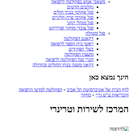
משאבי אנוש בפקולטה לרפואה
נקלטים חדשים
סגל אקדמי בבתי חולים
סגל אקדמי פרה-קליניים
סגל מנהלי תקני
סגל עובדי מחקר ופרוייקט
סגל ומנהלה
דקאנט הפקולטה
ראשי בית הספר לרפואה
בעלי תפקידים
מועצת הפקולטה
חברי סגל הפקולטה לרפואה
דקאני משנה בבתי החולים ובקהילה
הינך נמצא כאן
לדף הבית של אוניברסיטת תל אביב
»
הפקולטה למדעי הרפואה
והבריאות ע"ש גריי
»
מחקר
המרכז לשירות וטרינרי