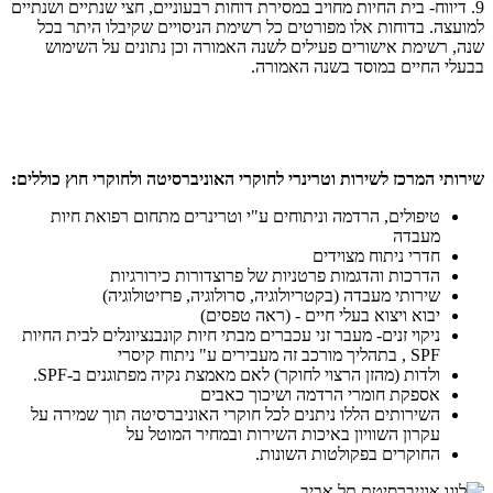
9. דיווח- בית החיות מחויב במסירת דוחות רבעוניים, חצי שנתיים ושנתיים
למועצה. בדוחות אלו מפורטים כל רשימת הניסויים שקיבלו היתר בכל
שנה, רשימת אישורים פעילים לשנה האמורה וכן נתונים על השימוש
בבעלי החיים במוסד בשנה האמורה.
שירותי המרכז לשירות וטרינרי לחוקרי האוניברסיטה ולחוקרי חוץ כוללים:
טיפולים, הרדמה וניתוחים ע"י וטרינרים מתחום רפואת חיות
מעבדה
חדרי ניתוח מצוידים
הדרכות והדגמות פרטניות של פרוצדורות כירורגיות
שירותי מעבדה (בקטריולוגיה, סרולוגיה, פרזיטולוגיה)
יבוא ויצוא בעלי חיים - (ראה טפסים)
ניקוי זנים- מעבר זני עכברים מבתי חיות קונבנציונלים לבית החיות
SPF , בתהליך מורכב זה מעבירים ע" ניתוח קיסרי
ולדות (מהזן הרצוי לחוקר) לאם מאמצת נקיה מפתוגנים ב-SPF.
אספקת חומרי הרדמה ושיכוך כאבים
השירותים הללו ניתנים לכל חוקרי האוניברסיטה תוך שמירה על
עקרון השוויון באיכות השירות ובמחיר המוטל על
החוקרים בפקולטות השונות.