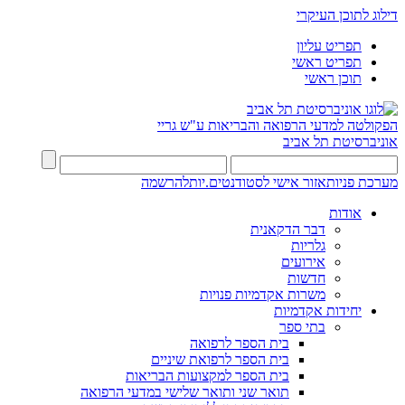
דילוג לתוכן העיקרי
תפריט עליון
תפריט ראשי
תוכן ראשי
הפקולטה למדעי הרפואה והבריאות ע"ש גריי
אוניברסיטת תל אביב
מערכת פניות
אזור אישי לסטודנטים.יות
להרשמה
אודות
דבר הדקאנית
גלריות
אירועים
חדשות
משרות אקדמיות פנויות
יחידות אקדמיות
בתי ספר
בית הספר לרפואה
בית הספר לרפואת שיניים
בית הספר למקצועות הבריאות
תואר שני ותואר שלישי במדעי הרפואה