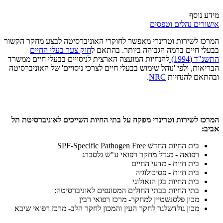
מידע נוסף
אישורים נהלים וטפסים
המרכז לשירות וטרינרי מאפשר לחוקרי האוניברסיטה לבצע מחקר הקשור
בבעלי חיים ברמה הגבוהה ביותר. בהתאם ל
חוק צער בעלי החיים
התשנ"ד
(1994)
להנחיות המועצה הארצית לניסויים בבעלי חיים ממשרד
הבריאות, ולפי 'נוהל שימוש בבעלי חיים לצרכי ניסויים' של האוניברסיטה
ובהתאם להנחיות
NRC
.
המרכז לשירות וטרינרי מפקח על בתי החיות השייכים לאוניברסיטת תל
אביב:
בית החיות החדש SPF-Specific Pathogen Free
רפואה - מגדל מחקר רפואי ע"ש גלסברג
בית חיות - מדעי החיים
בית חיות - פסיכולוגיה
בית החיות בגן הזאולוגי
בתי החיות בבתי החולים המסונפים לאוניברסיטה:
מכון פלסנשטיין למחקר- מרכז רפואי רבין
מכון גולדשלגר לחקר העין והמכון לחקר הלב- מרכז רפואי שיבא