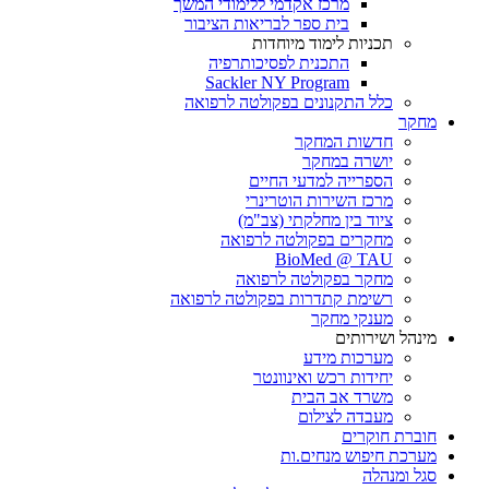
מרכז אקדמי ללימודי המשך
בית ספר לבריאות הציבור
תכניות לימוד מיוחדות
התכנית לפסיכותרפיה
Sackler NY Program
כלל התקנונים בפקולטה לרפואה
מחקר
חדשות המחקר
יושרה במחקר
הספרייה למדעי החיים
מרכז השירות הוטרינרי
ציוד בין מחלקתי (צב"מ)
מחקרים בפקולטה לרפואה
BioMed @ TAU
מחקר בפקולטה לרפואה
רשימת קתדרות בפקולטה לרפואה
מענקי מחקר
מינהל ושירותים
מערכות מידע
יחידות רכש ואינוונטר
משרד אב הבית
מעבדה לצילום
חוברת חוקרים
מערכת חיפוש מנחים.ות
סגל ומנהלה