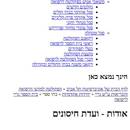
משאבי אנוש בפקולטה לרפואה
נקלטים חדשים
סגל אקדמי בבתי חולים
סגל אקדמי פרה-קליניים
סגל מנהלי תקני
סגל עובדי מחקר ופרוייקט
סגל ומנהלה
דקאנט הפקולטה
ראשי בית הספר לרפואה
בעלי תפקידים
מועצת הפקולטה
חברי סגל הפקולטה לרפואה
דקאני משנה בבתי החולים ובקהילה
הינך נמצא כאן
לדף הבית של אוניברסיטת תל אביב
»
הפקולטה למדעי הרפואה
והבריאות ע"ש גריי
»
יחידות אקדמיות
»
בתי ספר
»
בית הספר גריי
לרפואה
אודות - ועדת חיסונים