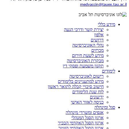
medvaccin@tauex.tau.ac.il
מידע כללי
יצירת קשר ודרכי הגעה
אלפון
דרושים
נהלי האוניברסיטה
מכרזים
מידע לשעת חירום
מבקרת האוניברסיטה
תקנון משמעת ופסקי דין
לימודים
רישום לאוניברסיטה
מידע למתעניינים בלימודים
חישוב סיכויי קבלה לתואר ראשון
לוח שנת הלימודים
ידיעונים
כניסה לאזור האישי
סגל ומינהלה
אגפים ומשרדי מינהלה
ארגון הסגל המנהלי
ארגון הסגל האקדמי הבכיר
ארגון הסגל האקדמי הזוטר