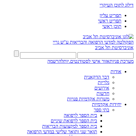
דילוג לתוכן העיקרי
תפריט עליון
תפריט ראשי
תוכן ראשי
הפקולטה למדעי הרפואה והבריאות ע"ש גריי
אוניברסיטת תל אביב
מערכת פניות
אזור אישי לסטודנטים.יות
להרשמה
אודות
דבר הדקאנית
גלריות
אירועים
חדשות
משרות אקדמיות פנויות
יחידות אקדמיות
בתי ספר
בית הספר לרפואה
בית הספר לרפואת שיניים
בית הספר למקצועות הבריאות
תואר שני ותואר שלישי במדעי הרפואה