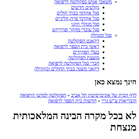
משאבי אנוש בפקולטה לרפואה
נקלטים חדשים
סגל אקדמי בבתי חולים
סגל אקדמי פרה-קליניים
סגל מנהלי תקני
סגל עובדי מחקר ופרוייקט
סגל ומנהלה
דקאנט הפקולטה
ראשי בית הספר לרפואה
בעלי תפקידים
מועצת הפקולטה
חברי סגל הפקולטה לרפואה
דקאני משנה בבתי החולים ובקהילה
הינך נמצא כאן
לדף הבית של אוניברסיטת תל אביב
»
הפקולטה למדעי הרפואה
והבריאות ע"ש גריי
»
חדשות בית הספר לרפואה
לא בכל מקרה הבינה המלאכותית
מנצחת