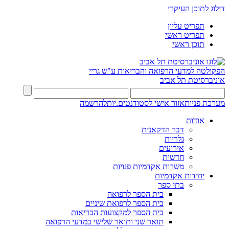
דילוג לתוכן העיקרי
תפריט עליון
תפריט ראשי
תוכן ראשי
הפקולטה למדעי הרפואה והבריאות ע"ש גריי
אוניברסיטת תל אביב
מערכת פניות
אזור אישי לסטודנטים.יות
להרשמה
אודות
דבר הדקאנית
גלריות
אירועים
חדשות
משרות אקדמיות פנויות
יחידות אקדמיות
בתי ספר
בית הספר לרפואה
בית הספר לרפואת שיניים
בית הספר למקצועות הבריאות
תואר שני ותואר שלישי במדעי הרפואה