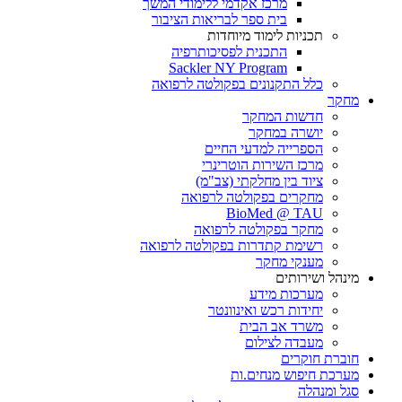
מרכז אקדמי ללימודי המשך
בית ספר לבריאות הציבור
תכניות לימוד מיוחדות
התכנית לפסיכותרפיה
Sackler NY Program
כלל התקנונים בפקולטה לרפואה
מחקר
חדשות המחקר
יושרה במחקר
הספרייה למדעי החיים
מרכז השירות הוטרינרי
ציוד בין מחלקתי (צב"מ)
מחקרים בפקולטה לרפואה
BioMed @ TAU
מחקר בפקולטה לרפואה
רשימת קתדרות בפקולטה לרפואה
מענקי מחקר
מינהל ושירותים
מערכות מידע
יחידות רכש ואינוונטר
משרד אב הבית
מעבדה לצילום
חוברת חוקרים
מערכת חיפוש מנחים.ות
סגל ומנהלה