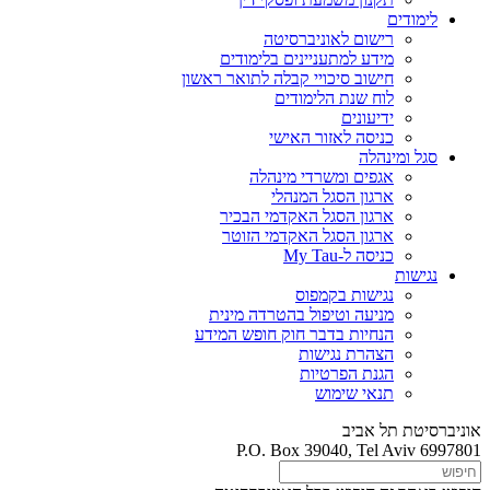
לימודים
רישום לאוניברסיטה
מידע למתעניינים בלימודים
חישוב סיכויי קבלה לתואר ראשון
לוח שנת הלימודים
ידיעונים
כניסה לאזור האישי
סגל ומינהלה
אגפים ומשרדי מינהלה
ארגון הסגל המנהלי
ארגון הסגל האקדמי הבכיר
ארגון הסגל האקדמי הזוטר
כניסה ל-My Tau
נגישות
נגישות בקמפוס
מניעה וטיפול בהטרדה מינית
הנחיות בדבר חוק חופש המידע
הצהרת נגישות
הגנת הפרטיות
תנאי שימוש
אוניברסיטת תל אביב
P.O. Box 39040, Tel Aviv 6997801