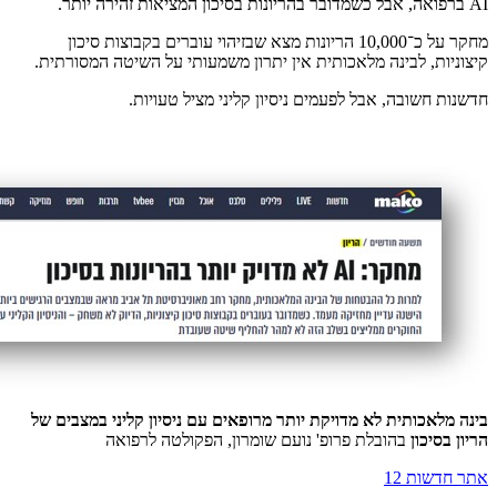
AI ברפואה, אבל כשמדובר בהריונות בסיכון המציאות זהירה יותר.
מחקר על כ־10,000 הריונות מצא שבזיהוי עוברים בקבוצות סיכון
קיצוניות, לבינה מלאכותית אין יתרון משמעותי על השיטה המסורתית.
חדשנות חשובה, אבל לפעמים ניסיון קליני מציל טעויות.
בינה מלאכותית לא מדויקת יותר מרופאים עם ניסיון קליני במצבים של
הריון בסיכון
בהובלת פרופ' נועם שומרון, הפקולטה לרפואה
אתר חדשות 12