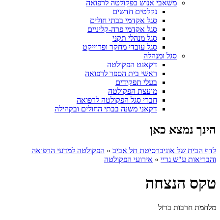
משאבי אנוש בפקולטה לרפואה
נקלטים חדשים
סגל אקדמי בבתי חולים
סגל אקדמי פרה-קליניים
סגל מנהלי תקני
סגל עובדי מחקר ופרוייקט
סגל ומנהלה
דקאנט הפקולטה
ראשי בית הספר לרפואה
בעלי תפקידים
מועצת הפקולטה
חברי סגל הפקולטה לרפואה
דקאני משנה בבתי החולים ובקהילה
הינך נמצא כאן
לדף הבית של אוניברסיטת תל אביב
»
הפקולטה למדעי הרפואה
והבריאות ע"ש גריי
»
אירועי הפקולטה
טקס הנצחה
מלחמת חרבות ברזל