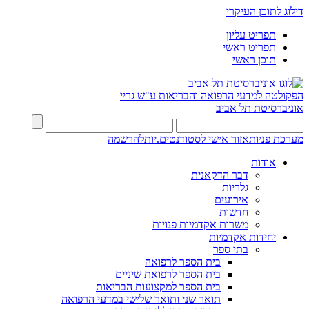
דילוג לתוכן העיקרי
תפריט עליון
תפריט ראשי
תוכן ראשי
הפקולטה למדעי הרפואה והבריאות ע"ש גריי
אוניברסיטת תל אביב
מערכת פניות
אזור אישי לסטודנטים.יות
להרשמה
אודות
דבר הדקאנית
גלריות
אירועים
חדשות
משרות אקדמיות פנויות
יחידות אקדמיות
בתי ספר
בית הספר לרפואה
בית הספר לרפואת שיניים
בית הספר למקצועות הבריאות
תואר שני ותואר שלישי במדעי הרפואה