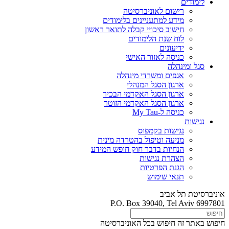
לימודים
רישום לאוניברסיטה
מידע למתעניינים בלימודים
חישוב סיכויי קבלה לתואר ראשון
לוח שנת הלימודים
ידיעונים
כניסה לאזור האישי
סגל ומינהלה
אגפים ומשרדי מינהלה
ארגון הסגל המנהלי
ארגון הסגל האקדמי הבכיר
ארגון הסגל האקדמי הזוטר
כניסה ל-My Tau
נגישות
נגישות בקמפוס
מניעה וטיפול בהטרדה מינית
הנחיות בדבר חוק חופש המידע
הצהרת נגישות
הגנת הפרטיות
תנאי שימוש
אוניברסיטת תל אביב
P.O. Box 39040, Tel Aviv 6997801
חיפוש באתר זה
חיפוש בכל האוניברסיטה