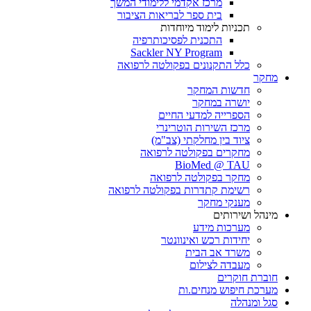
מרכז אקדמי ללימודי המשך
בית ספר לבריאות הציבור
תכניות לימוד מיוחדות
התכנית לפסיכותרפיה
Sackler NY Program
כלל התקנונים בפקולטה לרפואה
מחקר
חדשות המחקר
יושרה במחקר
הספרייה למדעי החיים
מרכז השירות הוטרינרי
ציוד בין מחלקתי (צב"מ)
מחקרים בפקולטה לרפואה
BioMed @ TAU
מחקר בפקולטה לרפואה
רשימת קתדרות בפקולטה לרפואה
מענקי מחקר
מינהל ושירותים
מערכות מידע
יחידות רכש ואינוונטר
משרד אב הבית
מעבדה לצילום
חוברת חוקרים
מערכת חיפוש מנחים.ות
סגל ומנהלה