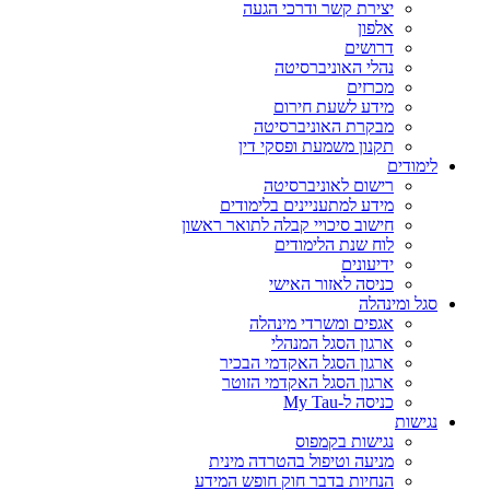
יצירת קשר ודרכי הגעה
אלפון
דרושים
נהלי האוניברסיטה
מכרזים
מידע לשעת חירום
מבקרת האוניברסיטה
תקנון משמעת ופסקי דין
לימודים
רישום לאוניברסיטה
מידע למתעניינים בלימודים
חישוב סיכויי קבלה לתואר ראשון
לוח שנת הלימודים
ידיעונים
כניסה לאזור האישי
סגל ומינהלה
אגפים ומשרדי מינהלה
ארגון הסגל המנהלי
ארגון הסגל האקדמי הבכיר
ארגון הסגל האקדמי הזוטר
כניסה ל-My Tau
נגישות
נגישות בקמפוס
מניעה וטיפול בהטרדה מינית
הנחיות בדבר חוק חופש המידע