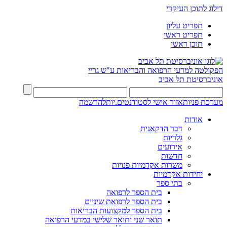
דילוג לתוכן העיקרי
תפריט עליון
תפריט ראשי
תוכן ראשי
הפקולטה למדעי הרפואה והבריאות ע"ש גריי
אוניברסיטת תל אביב
מערכת פניות
אזור אישי לסטודנטים.יות
להרשמה
אודות
דבר הדקאנית
גלריות
אירועים
חדשות
משרות אקדמיות פנויות
יחידות אקדמיות
בתי ספר
בית הספר לרפואה
בית הספר לרפואת שיניים
בית הספר למקצועות הבריאות
תואר שני ותואר שלישי במדעי הרפואה