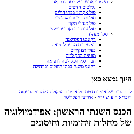
משאבי אנוש בפקולטה לרפואה
נקלטים חדשים
סגל אקדמי בבתי חולים
סגל אקדמי פרה-קליניים
סגל מנהלי תקני
סגל עובדי מחקר ופרוייקט
סגל ומנהלה
דקאנט הפקולטה
ראשי בית הספר לרפואה
בעלי תפקידים
מועצת הפקולטה
חברי סגל הפקולטה לרפואה
דקאני משנה בבתי החולים ובקהילה
הינך נמצא כאן
לדף הבית של אוניברסיטת תל אביב
»
הפקולטה למדעי הרפואה
והבריאות ע"ש גריי
»
אירועי הפקולטה
הכנס השנתי הראשון: אפידמיולוגיה
של מחלות זיהומיות וחיסונים