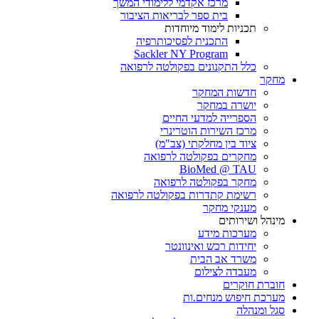
מרכז אקדמי ללימודי המשך
בית ספר לבריאות הציבור
תכניות לימוד מיוחדות
התכנית לפסיכותרפיה
Sackler NY Program
כלל התקנונים בפקולטה לרפואה
מחקר
חדשות המחקר
יושרה במחקר
הספרייה למדעי החיים
מרכז השירות הוטרינרי
ציוד בין מחלקתי (צב"מ)
מחקרים בפקולטה לרפואה
BioMed @ TAU
מחקר בפקולטה לרפואה
רשימת קתדרות בפקולטה לרפואה
מענקי מחקר
מינהל ושירותים
מערכות מידע
יחידות רכש ואינוונטר
משרד אב הבית
מעבדה לצילום
חוברת חוקרים
מערכת חיפוש מנחים.ות
סגל ומנהלה