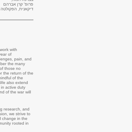
פרופ' קרן אברהם
דיקאנית, הפקולטה 
 work with
ear of
llenges, pain, and
mber the many
of those no
r the return of the
indful of the
 We also extend
 in active duty
d of the war will
g research, and
ion, we strive to
l change in the
mmunity rooted in