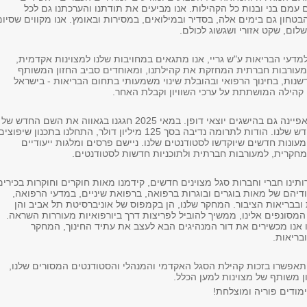
 עמם בני ובנות כל הקהילות. אנו מביעים את תודתנו והערכתנו גם לכל
טחון גם בימים אלה, בסדיר ובמילואים, במסירות ובאומץ. אנו מקווים שסיום
ום, שקט אזורי ושגשוג לכולם.
דעי הבריאות ע"ש גריי, אנו מתגאים במחויבות שלנו למצוינות אקדמית,
מעורבות חברתית המחזקת את קהילתנו, ומאוחדים סביב החזון המשותף
שנות, בחינוך הרפואי ובהובלת שינוי משמעותי בתחום הבריאות - בישראל
ח קהילה המושתתת על ערכי השוויון וקבלת האחר.
השנה האחרונה התאפיינה גם בהישגים יוצאי דופן. במאי 2025 חגגנו בגאווה את השם החדש של
הפקולטה, השם החדש שלנו. הודות לתרומה נדיבה בסך 125 מיליון דולר, התחלנו בתכנון שיפוצי
מעונות חדשים שיוקדשו לסטודנטים שלנו. ניישם פרסים ומלגות ייעודיים
מחקרית, למעורבות חברתית ולתוכניות חדשות לסטודנטים.
רותינו חברי וחברות סגל מצוינים חדשים, קידמנו מאות חוקרים וחוקרות בכירים
ודיהם של מאות בוגרים ובוגרות ברפואה, ברפואת שיניים, במדעי הרפואה,
ובבריאות הציבור. המחקר שלנו, הן בקמפוס של אוניברסיטת תל אביב והן
המסונפים אלינו, ממשיך להוביל לפריצות דרך ביורפואיות מעוררות השראה.
 אנו מכשירים את דור המנהיגים הבא לעצב את עתיד החינוך, המחקר
בריאות.
תאפשרו בזכות קהילת הסגל האקדמי והמנהלי והסטודנטים המסורים שלנו,
ן משותף של מצוינות למען הכלל.
ודים פוריה ומוצלחת!