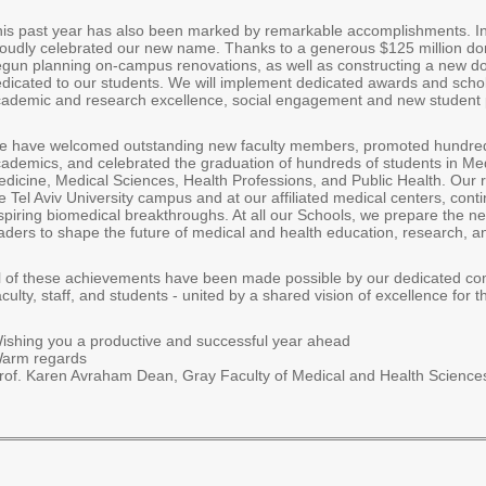
is past year has also been marked by remarkable accomplishments. I
oudly celebrated our new name. Thanks to a generous $125 million do
gun planning on-campus renovations, as well as constructing a new do
dicated to our students. We will implement dedicated awards and schol
ademic and research excellence, social engagement and new student
 have welcomed outstanding new faculty members, promoted hundred
ademics, and celebrated the graduation of hundreds of students in Med
dicine, Medical Sciences, Health Professions, and Public Health. Our 
e Tel Aviv University campus and at our affiliated medical centers, cont
spiring biomedical breakthroughs. At all our Schools, we prepare the ne
aders to shape the future of medical and health education, research, a
l of these achievements have been made possible by our dedicated co
aculty, staff, and students - united by a shared vision of excellence for the
ishing you a productive and successful year ahead!
arm regards,
rof. Karen Avraham Dean, Gray Faculty of Medical and Health Science