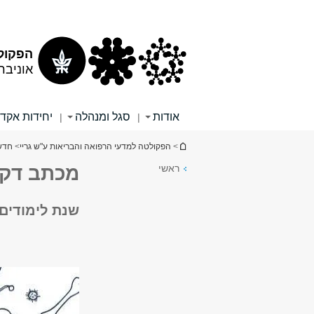
תוכן
תפריט
עליון
ראשי
הפקולט
אוניבר
אודות
סגל ומנהלה
יחידות אקד
|
|
הינך נמצא כאן
>
הפקולטה למדעי הרפואה והבריאות ע"ש גריי
>
חדש
ראשי
מכתב דקא
שנת לימודים 