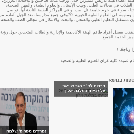
بلنا أعضاء هيئة تدريس متميزين جدد، ورقينا مئات الباحثين والباحثات البارزين،
ت الطلاب في مجالات الطب، وطب الأسنان، والعلوم الطبية، والمهن الصحية،
نا ، سواء في حرم جامعة تل أبيب أو في المراكز الطبية التابعة لها، تواصل
تحقيق إنجازات رائدة وملهمة في العلوم الطبية الحيوية. 70وفي جميع مدارسنا، نعد الجيل القادم م
ون مستقبل التعليم الطبي والصحي، والبحث والابتكار في مجالي الطب والصحة.
ققت بفضل أفراد طاقم الهيئة الأكاديمية والإدارية والطلاب المتحدين حول رؤية
يز الخدمة الجميع.
 وناجحًا !
م عميدة كلية غراي للعلوم الطبية والصحية
ספות בנושא
ברכות לד"ר רגב שוייגר
על זכייתו במלגת אלון
ול
נפרדים מפרופ' שלמה