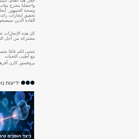
خلال هذا العام، استق
واحتفلنا بتخرج مئا
وصحة الجمهور. أبحاث
القادة الذين سيصيغ
كل هذه الإنجازات تح
مشتركة من أجل التم
نتمنى لكم عامًا مثمرا
مع أطيب التحيات
بروفسور كارن أفرها
ידיעות נו
כיצד הופכים טיפ