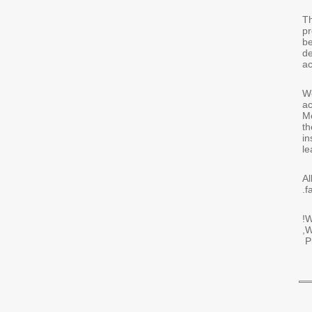
Th
pr
be
de
ac
We
ac
Me
th
in
le
Al
f
W
W
P