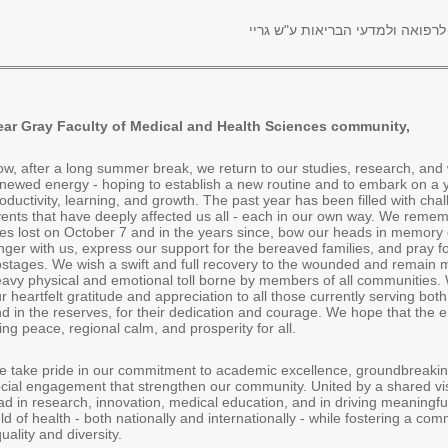
לרפואה ולמדעי הבריאות ע"ש גריי
ear Gray Faculty of Medical and Health Sciences community,
w, after a long summer break, we return to our studies, research, and
newed energy - hoping to establish a new routine and to embark on a y
oductivity, learning, and growth. The past year has been filled with cha
ents that have deeply affected us all - each in our own way. We reme
ves lost on October 7 and in the years since, bow our heads in memory 
nger with us, express our support for the bereaved families, and pray fo
stages. We wish a swift and full recovery to the wounded and remain m
avy physical and emotional toll borne by members of all communities.
r heartfelt gratitude and appreciation to all those currently serving both
d in the reserves, for their dedication and courage. We hope that the en
ing peace, regional calm, and prosperity for all.
 take pride in our commitment to academic excellence, groundbreakin
cial engagement that strengthen our community. United by a shared vis
ad in research, innovation, medical education, and in driving meaningfu
eld of health - both nationally and internationally - while fostering a co
uality and diversity.