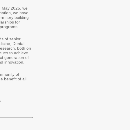
n May 2025, we
nation, we have
rmitory building
arships for
 programs.
s of senior
icine, Dental
research, both on
inues to achieve
xt generation of
nd innovation.
mmunity of
 benefit of all.
s