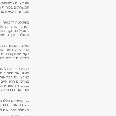
והנפשיים - שנושאים
המשרתים בכוחות הב
המלחמה יביא עמו של
בפקולטה לרפואה ולמ
למחקר פורץ דרך ול
להוביל במחקר, בחד
ובעולם - תוך טיפו
בקמפוס וכן בבניית 
למצוינות אקדמית ו
בשנה זו קיבלנו לשו
וחגגנו את סיום לימ
במקצועות הבריאות 
במרכזים הרפואיים 
בכל בתי הספר שלנו
והחדשנות ברפואה ו
כל ההישגים הללו ה
כולם מאוחדים בחזו
מאחלת לכם שנת לימ
בברכה חמה,