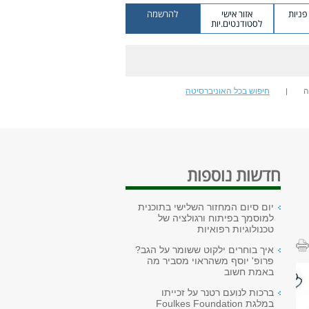
ניות
אזור אישי
להרשמה
לסטודנטים.יות
ה
חיפוש בכל האוניברסיטה
חדשות נוספות
יום סיום המחזור השלישי בתוכנית
למוסמך בפיתוח ורגולציה של
טכנולוגיות רפואיות
איך בוחרים ילקוט ששומר על הגב?
פרופ' יוסף משהראוי מסביר מה
באמת חשוב
ברכות לנועם רטנר על זכייתו
במלגת Foulkes Foundation