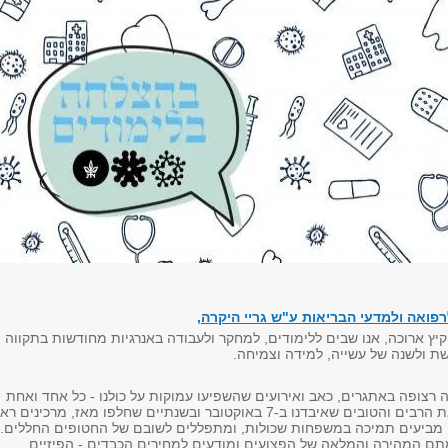
פואה ולמדעי הבריאות ע"ש גריי היקרה,
יץ ארוכה, אנו שבים ללימודים, למחקר ולעבודה באנרגיות מחודשות בתקווה
ת ולשנה של עשייה, למידה וצמיחה.
רצופה באתגרים, כאב ואירועים שהשפיעו עמוקות על כולנו - כל אחד ואחת
בדרכו. אנו זוכרים את הרבים והטובים שאיבדנו ב-7 באוקטובר ובשנתיים שחלפו מאז, מרכינים 
, מביעים תמיכה במשפחות שכולות, ומתפללים לשובם של החטופים החללים.
תם המהירה והמלאה של הפצועים ומודעים למחירים הכבדים - הפיזיים