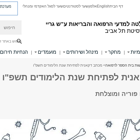
מערכת פ
דף הבית
English
אלפון
שער לסטודנטים
שער לסגל האקדמי ומנהלי
חיפוש
ה למדעי הרפואה והבריאות ע"ש גריי
סיטת תל אביב
חיפוש באתר ז
מיות
מחקר
מינהל ושירותים
מועמדים
הנחיות חירום
|
|
|
|
ות בית הספר לרפואה
> מכתב דקאנית לפתיחת שנת הלימודים תשפ"ו
נית לפתיחת שנת הלימודים תשפ"ו
פוריה ומוצלחת