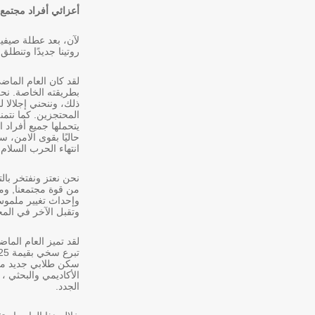
أعزائي أفراد مجتمع 
لآن، بعد عطلة صيفية
روتينا جديدًا وتنطلق
لقد كان العام الماضي
بطريقته الخاصة. نحن
ذلك، وننحني إجلالا 
المحتجزين. كما نتمن
يتحملها جميع أفراد 
حاليًا بقوى الامن، 
انتهاء الحرب السلام
نحن نعتز ونفتخر بالت
من قوة مجتمعنا, ومو
وإحداث تغيير ملموس
وتقبل الآخر في المج
سكن طلابي جديد مخص
الأكاديمي والبحثي ،
الجدد.