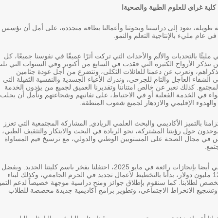
كلية غراي للعلوم الطبية والصحيةا
 طويلة، نعود إلى دراستنا وبحوثنا وأعمالنا بطاقة متجددة، على أمل أن نؤسس
 في عام مليء بالإنتاجية التعلم والنمو.
 مليئًا بالتحديات والألم والأحداث التي تركت أثرًا عميقًا في نفوسنا جميعًا، كل
 نتذكر الأرواح الكثيرة التي فقدت في السابع من أكتوبر وفي السنوات التي تل
لذكراهم، ونعرب عن دعمنا للعائلات الثكلى، ونتضرع من أجل عودة جثامين
ى الشفاء العاجل والتام للجرحى، وندرك الأعباء الجسدية والنفسية الثقيلة التي
المجتمع. كذلك نعبر عن خالص امتناننا وتقديرنا العميق لجميع من يؤدون الخدمة
سواء في الخدمة الفعلية أو في الاحتياط، على تفانيهم وشجاعتهم ونأمل أن يجلب
 والهدوء الإقليمي والازدهار لجميع شعوب المنطقة.
زامنا بالتميز الأكاديمي والبحث العلمي الريادي, المشاركة المجتمعية التي تعزز
حدون حول رؤيتنا المشتركة، نحو الريادة في البحث والابتكار والتثقيف الطبي،
 في مجال الصحة على المستويين الوطني والدولي، مع ترسيخ قيم المساواة
تمع.
لقد تميز العام الماضي أيضا بإنجازات رائعة في مايو 2025، احتفلنا بفخر باسم كليتنا الجديد. وبفضل
تبرع سخي بقيمة 125 مليون دولار، بدأنا بالتخطيط لأعمال تجديد في الحرم الجامعي، وكذلك لبناء
ص لطلابنا. كما سنقوم بإطلاق جوائز ومنح دراسية موجهة خصيصاً لدعم التمي
 وتشجيع الانخراط الاجتماعي، وتطوير برامج أكاديمية جديدة مخصصة للطلاب