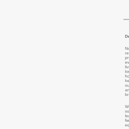
D
No
re
pr
ev
li
lo
ho
he
ou
an
br
We
so
le
fi
eq