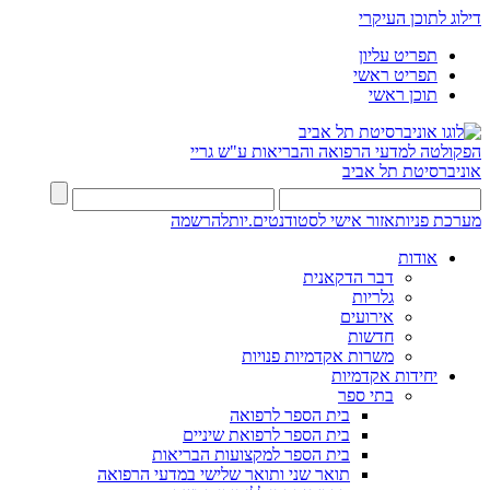
דילוג לתוכן העיקרי
תפריט עליון
תפריט ראשי
תוכן ראשי
הפקולטה למדעי הרפואה והבריאות ע"ש גריי
אוניברסיטת תל אביב
מערכת פניות
אזור אישי לסטודנטים.יות
להרשמה
אודות
דבר הדקאנית
גלריות
אירועים
חדשות
משרות אקדמיות פנויות
יחידות אקדמיות
בתי ספר
בית הספר לרפואה
בית הספר לרפואת שיניים
בית הספר למקצועות הבריאות
תואר שני ותואר שלישי במדעי הרפואה