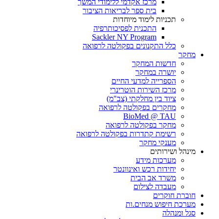
מרכז אקדמי ללימודי המשך
בית ספר לבריאות הציבור
תכניות לימוד מיוחדות
התכנית לפסיכותרפיה
Sackler NY Program
כלל התקנונים בפקולטה לרפואה
מחקר
חדשות המחקר
יושרה במחקר
הספרייה למדעי החיים
מרכז השירות הוטרינרי
ציוד בין מחלקתי (צב"מ)
מחקרים בפקולטה לרפואה
BioMed @ TAU
מחקר בפקולטה לרפואה
רשימת קתדרות בפקולטה לרפואה
מענקי מחקר
מינהל ושירותים
מערכות מידע
יחידות רכש ואינוונטר
משרד אב הבית
מעבדה לצילום
חוברת חוקרים
מערכת חיפוש מנחים.ות
סגל ומנהלה