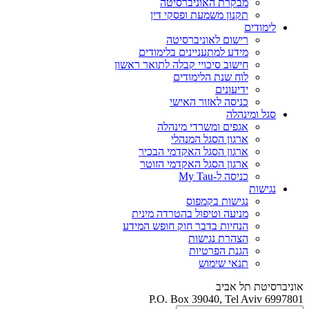
מבקרת האוניברסיטה
תקנון משמעת ופסקי דין
לימודים
רישום לאוניברסיטה
מידע למתעניינים בלימודים
חישוב סיכויי קבלה לתואר ראשון
לוח שנת הלימודים
ידיעונים
כניסה לאזור האישי
סגל ומינהלה
אגפים ומשרדי מינהלה
ארגון הסגל המנהלי
ארגון הסגל האקדמי הבכיר
ארגון הסגל האקדמי הזוטר
כניסה ל-My Tau
נגישות
נגישות בקמפוס
מניעה וטיפול בהטרדה מינית
הנחיות בדבר חוק חופש המידע
הצהרת נגישות
הגנת הפרטיות
תנאי שימוש
אוניברסיטת תל אביב
P.O. Box 39040, Tel Aviv 6997801