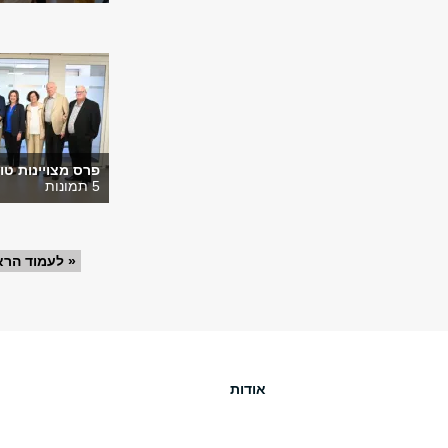
פרס מצויינות טופור 4
5 תמונות
« לעמוד הרא
אודות