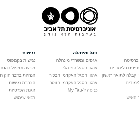
סגל ומינהלה
נגישות
יברסיטה
אגפים ומשרדי מינהלה
נגישות בקמפוס
יינים בלימודים
ארגון הסגל המנהלי
מניעה וטיפול בהטר
י קבלה לתואר ראשון
ארגון הסגל האקדמי הבכיר
הנחיות בדבר חוק ח
ימודים
ארגון הסגל האקדמי הזוטר
הצהרת נגישות
כניסה ל-My Tau
הגנת הפרטיות
 האישי
תנאי שימוש