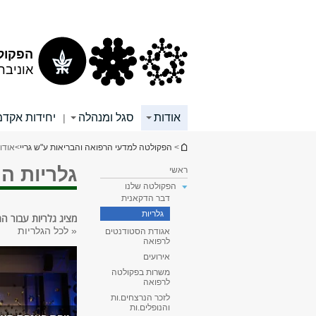
תוכן
תפריט
עליון
ראשי
הפקולט
אוניבר
אודות
סגל ומנהלה
יחידות אקדמ
|
הינך נמצא כאן
>
הפקולטה למדעי הרפואה והבריאות ע"ש גריי
>
אודו
גלריות ה
ראשי
הפקולטה שלנו
דבר הדקאנית
גלריות
מציג גלריות עבור התגית: "חגיגת 40 שנה 
«
לכל הגלריות
אגודת הסטודנטים
לרפואה
עמודים
אירועים
משרות בפקולטה
לרפואה
לזכר הנרצחים.ות
והנופלים.ות