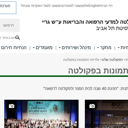
מערכת פ
דף הבית
English
אלפון
שער לסטודנטים
שער לסגל האקדמי ומנהלי
חיפוש
ה למדעי הרפואה והבריאות ע"ש גריי
סיטת תל אביב
חיפוש באתר ז
יות
מחקר
מינהל ושירותים
מועמדים
הנחיות חירום
|
|
|
|
ת
>
הפקולטה שלנו
> גלריות התמונות בפקולטה
תמונות בפקולטה
לבית הספר ולפקולטה לרפואה"