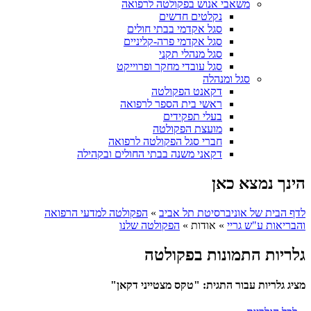
משאבי אנוש בפקולטה לרפואה
נקלטים חדשים
סגל אקדמי בבתי חולים
סגל אקדמי פרה-קליניים
סגל מנהלי תקני
סגל עובדי מחקר ופרוייקט
סגל ומנהלה
דקאנט הפקולטה
ראשי בית הספר לרפואה
בעלי תפקידים
מועצת הפקולטה
חברי סגל הפקולטה לרפואה
דקאני משנה בבתי החולים ובקהילה
הינך נמצא כאן
לדף הבית של אוניברסיטת תל אביב
»
הפקולטה למדעי הרפואה
והבריאות ע"ש גריי
»
אודות
»
הפקולטה שלנו
גלריות התמונות בפקולטה
מציג גלריות עבור התגית: "טקס מצטייני דקאן"