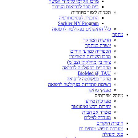
מרכז אקדמי ללימודי המשך
בית ספר לבריאות הציבור
תכניות לימוד מיוחדות
התכנית לפסיכותרפיה
Sackler NY Program
כלל התקנונים בפקולטה לרפואה
מחקר
חדשות המחקר
יושרה במחקר
הספרייה למדעי החיים
מרכז השירות הוטרינרי
ציוד בין מחלקתי (צב"מ)
מחקרים בפקולטה לרפואה
BioMed @ TAU
מחקר בפקולטה לרפואה
רשימת קתדרות בפקולטה לרפואה
מענקי מחקר
מינהל ושירותים
מערכות מידע
יחידות רכש ואינוונטר
משרד אב הבית
מעבדה לצילום
חוברת חוקרים
מערכת חיפוש מנחים.ות
סגל ומנהלה