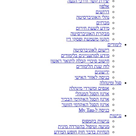
יצירת קשר ודרכי הגעה
אלפון
דרושים
נהלי האוניברסיטה
מכרזים
מידע לשעת חירום
מבקרת האוניברסיטה
תקנון משמעת ופסקי דין
לימודים
רישום לאוניברסיטה
מידע למתעניינים בלימודים
חישוב סיכויי קבלה לתואר ראשון
לוח שנת הלימודים
ידיעונים
כניסה לאזור האישי
סגל ומינהלה
אגפים ומשרדי מינהלה
ארגון הסגל המנהלי
ארגון הסגל האקדמי הבכיר
ארגון הסגל האקדמי הזוטר
כניסה ל-My Tau
נגישות
נגישות בקמפוס
מניעה וטיפול בהטרדה מינית
הנחיות בדבר חוק חופש המידע