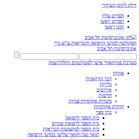
דילוג לתוכן העיקרי
תפריט עליון
תפריט ראשי
תוכן ראשי
הפקולטה למדעי הרפואה והבריאות ע"ש גריי
אוניברסיטת תל אביב
מערכת פניות
אזור אישי לסטודנטים.יות
להרשמה
אודות
דבר הדקאנית
גלריות
אירועים
חדשות
משרות אקדמיות פנויות
יחידות אקדמיות
בתי ספר
בית הספר לרפואה
בית הספר לרפואת שיניים
בית הספר למקצועות הבריאות
תואר שני ותואר שלישי במדעי הרפואה