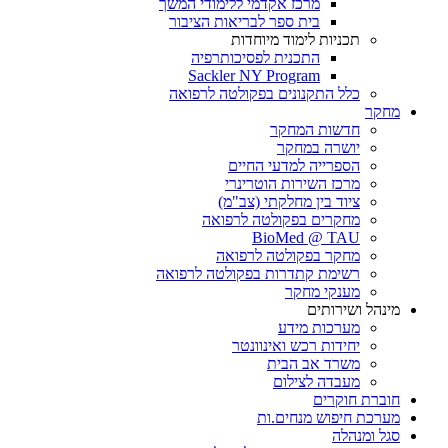
מרכז אקדמי ללימודי המשך
בית ספר לבריאות הציבור
תכניות לימוד מיוחדות
התכנית לפסיכותרפיה
Sackler NY Program
כלל התקנונים בפקולטה לרפואה
מחקר
חדשות המחקר
יושרה במחקר
הספרייה למדעי החיים
מרכז השירות הוטרינרי
ציוד בין מחלקתי (צב"מ)
מחקרים בפקולטה לרפואה
BioMed @ TAU
מחקר בפקולטה לרפואה
רשימת קתדרות בפקולטה לרפואה
מענקי מחקר
מינהל ושירותים
מערכות מידע
יחידות רכש ואינוונטר
משרד אב הבית
מעבדה לצילום
חוברת חוקרים
מערכת חיפוש מנחים.ות
סגל ומנהלה