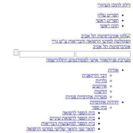
דילוג לתוכן העיקרי
תפריט עליון
תפריט ראשי
תוכן ראשי
הפקולטה למדעי הרפואה והבריאות ע"ש גריי
אוניברסיטת תל אביב
מערכת פניות
אזור אישי לסטודנטים.יות
להרשמה
אודות
דבר הדקאנית
גלריות
אירועים
חדשות
משרות אקדמיות פנויות
יחידות אקדמיות
בתי ספר
בית הספר לרפואה
בית הספר לרפואת שיניים
בית הספר למקצועות הבריאות
תואר שני ותואר שלישי במדעי הרפואה