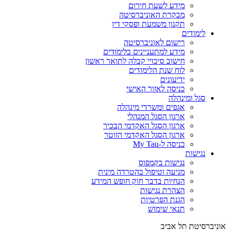
מידע לשעת חירום
מבקרת האוניברסיטה
תקנון משמעת ופסקי דין
לימודים
רישום לאוניברסיטה
מידע למתעניינים בלימודים
חישוב סיכויי קבלה לתואר ראשון
לוח שנת הלימודים
ידיעונים
כניסה לאזור האישי
סגל ומינהלה
אגפים ומשרדי מינהלה
ארגון הסגל המנהלי
ארגון הסגל האקדמי הבכיר
ארגון הסגל האקדמי הזוטר
כניסה ל-My Tau
נגישות
נגישות בקמפוס
מניעה וטיפול בהטרדה מינית
הנחיות בדבר חוק חופש המידע
הצהרת נגישות
הגנת הפרטיות
תנאי שימוש
אוניברסיטת תל אביב