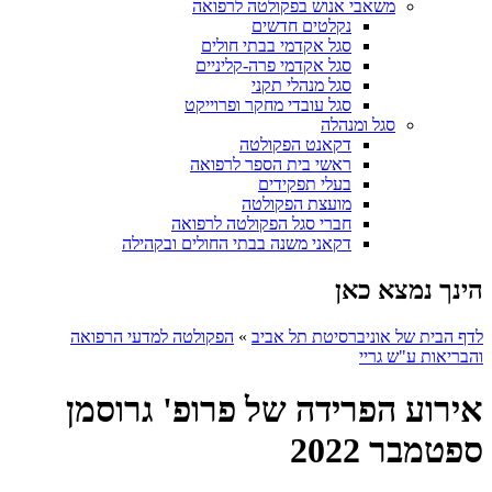
משאבי אנוש בפקולטה לרפואה
נקלטים חדשים
סגל אקדמי בבתי חולים
סגל אקדמי פרה-קליניים
סגל מנהלי תקני
סגל עובדי מחקר ופרוייקט
סגל ומנהלה
דקאנט הפקולטה
ראשי בית הספר לרפואה
בעלי תפקידים
מועצת הפקולטה
חברי סגל הפקולטה לרפואה
דקאני משנה בבתי החולים ובקהילה
הינך נמצא כאן
לדף הבית של אוניברסיטת תל אביב
»
הפקולטה למדעי הרפואה
והבריאות ע"ש גריי
אירוע הפרידה של פרופ' גרוסמן
ספטמבר 2022