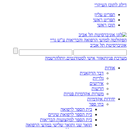
דילוג לתוכן העיקרי
תפריט עליון
תפריט ראשי
תוכן ראשי
הפקולטה למדעי הרפואה והבריאות ע"ש גריי
אוניברסיטת תל אביב
מערכת פניות
אזור אישי לסטודנטים.יות
להרשמה
אודות
דבר הדקאנית
גלריות
אירועים
חדשות
משרות אקדמיות פנויות
יחידות אקדמיות
בתי ספר
בית הספר לרפואה
בית הספר לרפואת שיניים
בית הספר למקצועות הבריאות
תואר שני ותואר שלישי במדעי הרפואה