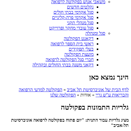
משאבי אנוש בפקולטה לרפואה
נקלטים חדשים
סגל אקדמי בבתי חולים
סגל אקדמי פרה-קליניים
סגל מנהלי תקני
סגל עובדי מחקר ופרוייקט
סגל ומנהלה
דקאנט הפקולטה
ראשי בית הספר לרפואה
בעלי תפקידים
מועצת הפקולטה
חברי סגל הפקולטה לרפואה
דקאני משנה בבתי החולים ובקהילה
הינך נמצא כאן
לדף הבית של אוניברסיטת תל אביב
»
הפקולטה למדעי הרפואה
והבריאות ע"ש גריי
»
אודות
»
הפקולטה שלנו
גלריות התמונות בפקולטה
מציג גלריות עבור התגית: "יום פתוח בפקולטה לרפואה אוניברסיטת
תל-אביב"