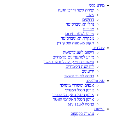
מידע כללי
יצירת קשר ודרכי הגעה
אלפון
דרושים
נהלי האוניברסיטה
מכרזים
מידע לשעת חירום
מבקרת האוניברסיטה
תקנון משמעת ופסקי דין
לימודים
רישום לאוניברסיטה
מידע למתעניינים בלימודים
חישוב סיכויי קבלה לתואר ראשון
לוח שנת הלימודים
ידיעונים
כניסה לאזור האישי
סגל ומינהלה
אגפים ומשרדי מינהלה
ארגון הסגל המנהלי
ארגון הסגל האקדמי הבכיר
ארגון הסגל האקדמי הזוטר
כניסה ל-My Tau
נגישות
נגישות בקמפוס