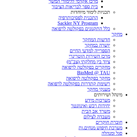
מרכז אקדמי ללימודי המשך
בית ספר לבריאות הציבור
תכניות לימוד מיוחדות
התכנית לפסיכותרפיה
Sackler NY Program
כלל התקנונים בפקולטה לרפואה
מחקר
חדשות המחקר
יושרה במחקר
הספרייה למדעי החיים
מרכז השירות הוטרינרי
ציוד בין מחלקתי (צב"מ)
מחקרים בפקולטה לרפואה
BioMed @ TAU
מחקר בפקולטה לרפואה
רשימת קתדרות בפקולטה לרפואה
מענקי מחקר
מינהל ושירותים
מערכות מידע
יחידות רכש ואינוונטר
משרד אב הבית
מעבדה לצילום
חוברת חוקרים
מערכת חיפוש מנחים.ות
סגל ומנהלה