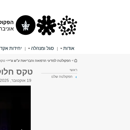
תוכן
תפריט
עליון
ראשי
הפקולט
אוניבר
אודות
סגל ומנהלה
יחידות אקד
|
|
הינך נמצא כאן
>
הפקולטה למדעי הרפואה והבריאות ע"ש גריי
> טקס
טקס חלוק
ראשי
הפקולטה שלנו
19 אוקטובר, 2025